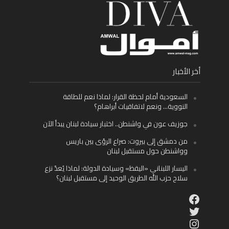
أخر الأخبار
السعودية أمام لحظة القرار: لماذا نعم للطاقة
النووية… ونعم لاتفاقيات أبراهام؟
جوزيف عون في واشنطن.. اختبار سيادة لبنان يبدأ الآن
من دمشق إلى بيروت: صراع الرؤى بين باريس
وواشنطن حول مستقبل لبنان
اليسار اللبناني «اليقظ» وسيادة الدولة: لماذا يُعدّ نزع
سلاح حزب الله الطريق الوحيد إلى مستقبل لبنان؟
Facebook
Twitter
Instagram