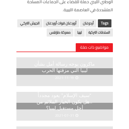
الوطني الليبي حملة للقضاء على الجماعات المسلحة
المتشددة في العاصمة الليبية.
Tags
أردوغان
أوردغان قوات أوردغان
الجيش التركي
السلطات التركية
ليبيا
معركة طرابلس
مواضيع ذات صلة
ماكرون يوجه رسالة أمل بشأن
ليبيا التي مزقتها الحرب
2021-11-19
“سيف الإسلام” يعود مجدداً
..هل يكون الخيار الملائم من
أجل مستقبل ليبيا؟
2021-07-31