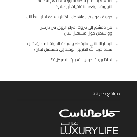
السعودية أمام لحظة القرار: لماذا نعم للطاقة
النووية… ونعم لاتفاقيات أبراهام؟
جوزيف عون في واشنطن.. اختبار سيادة لبنان يبدأ الآن
من دمشق إلى بيروت: صراع الرؤى بين باريس
وواشنطن حول مستقبل لبنان
اليسار اللبناني «اليقظ» وسيادة الدولة: لماذا يُعدّ نزع
سلاح حزب الله الطريق الوحيد إلى مستقبل لبنان؟
لماذا يريد “الحرس القديم” اللامركزية؟
مواقع صديقة