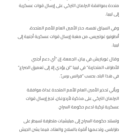
منددة بموافقة البرلمان التركي على إرسال قوات عسكرية
إلى ليبيا.
وفي السياق نفسه، حذر الأمين العام للأمم المتحدة،
أنطونيو غوتيريس، من مغبة إرسال قوات عسكرية أجنبية إلى
ليبيا.
وقال غويتريش في بيان، الجمعة، إن “أي دعم أجنبي
للأطراف المتحاربة” في ليبيا “لن يؤدي إلا إلى تعميق الصراع”
في هذا البلد، بحسب “فرانس برس”.
ويأتي تحذير الأمين العام للأمم المتحدة غداة موافقة
البرلمان التركي على مذكرة لأردوغان، تجيز إرسال قوات
عسكرية تركية لدعم حكومة السراج.
وتستند حكومة السراج إلى ميليشيات متطرفة تسيطر على
طرابلس، وتدعمها أنقرة بالسلاح والعتاد، فيما يشن الجيش