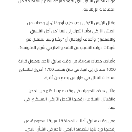
قوات الجيش الليبي التي تقود معركة لتطهير العاصمة من
الجماعات الإرهابية.
وقال الرئيس التركي رجب طيب أردوغان، إن وحدات من
الجيش التركي بدأت التحرك إلى ليبيا “من أجل التنسيق
والاستقرار”. وأضاف أوردغان أن “تركيا وليبيا تعملان مع
شركات دولية للتنقيب عن النفط والغاز في شرق المتوسط”.
وأفادت مصادر سورية، في وقت سابق الأحد، بوصول قرابة
1000 مقاتل إلى ليبيا، في حين يستعد 1700 آخرون للالتحاق
بساحات القتال في طرابلس بدعم من أنقرة.
وتأتي هذه التطورات في وقت عبرت الكثير من المدن
والقبائل الليبية عن رفضها للتدخل التركي العسكري في
ليبيا.
وفي وقت سابق، أعلنت المملكة العربية السعودية، عن
رفضها وإدانتها للتصعيد التركي الأخير في الشأن الليبي،