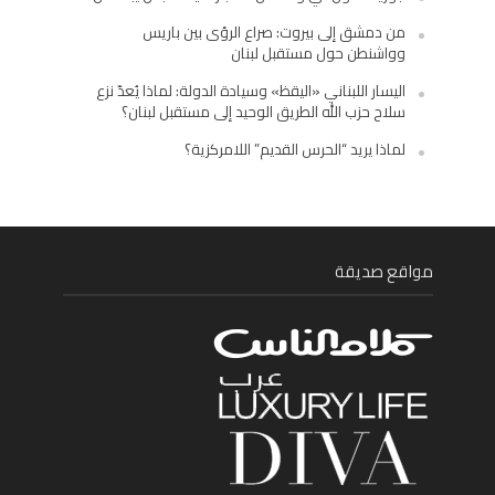
من دمشق إلى بيروت: صراع الرؤى بين باريس
وواشنطن حول مستقبل لبنان
اليسار اللبناني «اليقظ» وسيادة الدولة: لماذا يُعدّ نزع
سلاح حزب الله الطريق الوحيد إلى مستقبل لبنان؟
لماذا يريد “الحرس القديم” اللامركزية؟
مواقع صديقة