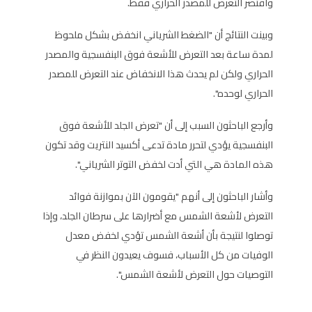
واقتصر التعرض للمصدر الحراري فقط.
وبينت النتائج أن "الضغط الشرياني انخفض بشكل ملحوظ
لمدة ساعة بعد التعرض للأشعة فوق البنفسجية والمصدر
الحراري ولكن لم يحدث هذا الانخفاض عند التعرض للمصدر
الحراري لوحده".
وأرجع الباحثون السبب إلى أن "تعرض الجلد للأشعة فوق
البنفسجية يؤدي لتحرر مادة تدعى أكسيد النتريت وقد تكون
هذه المادة هي التي أدت لخفض التوتر الشرياني".
وأشار الباحثون إلى أنهم "يقومون الآن بموازنة فوائد
التعرض لأشعة الشمس مع أضرارها على سرطان الجلد، وإذا
توصلوا لنتيجة بأن أشعة الشمس تؤدي لخفض معدل
الوفيات من كل الأسباب، فسوف يعيدون النظر في
التوصيات حول التعرض لأشعة الشمس".