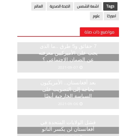
Tags
اشعة الشمس
الذبحة الصدرية
العالم
اميركا
علوم
مواضيع ذات صلة
7 حقائق و5 طرق ..ما الذى
يجب على الأميركيين معرفته
عن الضمان الاجتماعى ؟
2021-09-07
بعد أفغانستان.. الأمريكيون
بحاجة إلى التصويت على
السياسة الخارجية أيضًا
2021-09-06
فشل الولايات المتحدة في
أفغانستان لن يكسر الناتو