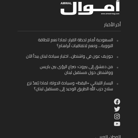
أخر الأخبار
السعودية أمام لحظة القرار: لماذا نعم للطاقة
النووية… ونعم لاتفاقيات أبراهام؟
جوزيف عون في واشنطن.. اختبار سيادة لبنان يبدأ الآن
من دمشق إلى بيروت: صراع الرؤى بين باريس
وواشنطن حول مستقبل لبنان
اليسار اللبناني «اليقظ» وسيادة الدولة: لماذا يُعدّ نزع
سلاح حزب الله الطريق الوحيد إلى مستقبل لبنان؟
Facebook
Twitter
Instagram
YouTube
الوطن العربي