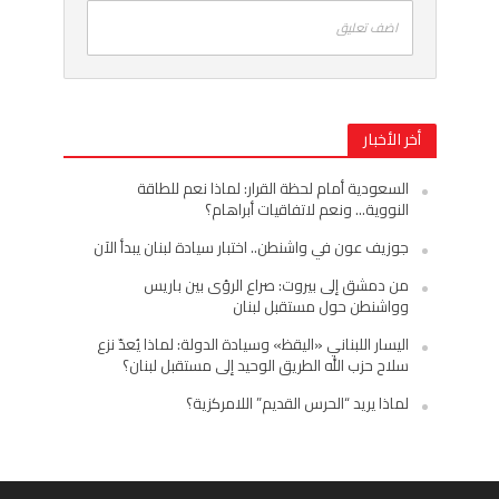
اضف تعليق
أخر الأخبار
السعودية أمام لحظة القرار: لماذا نعم للطاقة
النووية… ونعم لاتفاقيات أبراهام؟
جوزيف عون في واشنطن.. اختبار سيادة لبنان يبدأ الآن
من دمشق إلى بيروت: صراع الرؤى بين باريس
وواشنطن حول مستقبل لبنان
اليسار اللبناني «اليقظ» وسيادة الدولة: لماذا يُعدّ نزع
سلاح حزب الله الطريق الوحيد إلى مستقبل لبنان؟
لماذا يريد “الحرس القديم” اللامركزية؟