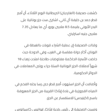
كشفت صحيفة (الغارديان) البريطانية اليوم الثلاثاء، أن أمير
قطر حمد بن خليفة آل ثاني، اشترى ست جزر يونانية على
البحر الأيوني بقيمة 8.5 ملايين يورو، أي ما يعادل 7.35
ملايين جنيه استرليني.
وقالت الصحيفة إن عملية الشراء قوبلت بالغبطة في
اليونان، أكثر دولة مفلسة في الغرب، وفي الدوحة حيث
خاضت الأسرة الحاكمة مفاوضات طاحنة امتدت زهاء 18
شهراً لامتلاك الجزر اليونانية الستة جراء روتين المعاملات في
الدوائر الحكومية.
وأضافت أن الجزر استهوت أمير قطر حين رسا يخته الفخم في
المياه الفيروزية في بلدة إيثاكا القريبة من الجزر المعروفة
باسم (اكينيدس) للاستفسار عن الجزر.
ونسبت الصحيفة إلى رئيس بلدية إيثاكا، إيوانيس كاسيانوس،