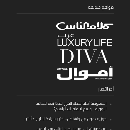
مواقع صديقة
أخر الأخبار
السعودية أمام لحظة القرار: لماذا نعم للطاقة
النووية… ونعم لاتفاقيات أبراهام؟
جوزيف عون في واشنطن.. اختبار سيادة لبنان يبدأ الآن
من دمشق إلى بيروت: صراع الرؤى بين باريس