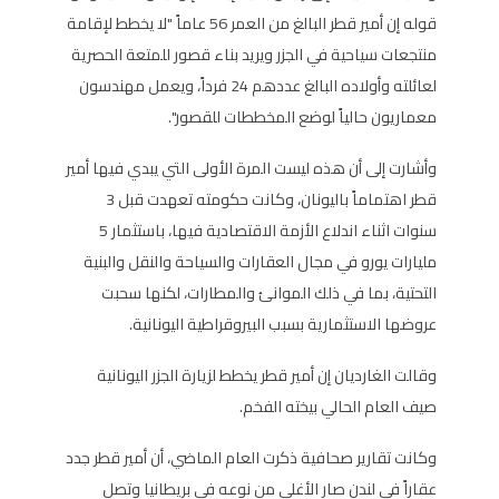
قوله إن أمير قطر البالغ من العمر 56 عاماً "لا يخطط لإقامة
منتجعات سياحية في الجزر ويريد بناء قصور للمتعة الحصرية
لعائلته وأولاده البالغ عددهم 24 فرداً، ويعمل مهندسون
معماريون حالياً لوضع المخططات للقصور".
وأشارت إلى أن هذه ليست المرة الأولى التي يبدي فيها أمير
قطر اهتماماً باليونان، وكانت حكومته تعهدت قبل 3
سنوات اثناء اندلاع الأزمة الاقتصادية فيها، باستثمار 5
مليارات يورو في مجال العقارات والسياحة والنقل والبنية
التحتية، بما في ذلك الموانئ والمطارات، لكنها سحبت
عروضها الاستثمارية بسبب البيروقراطية اليونانية.
وقالت الغارديان إن أمير قطر يخطط لزيارة الجزر اليونانية
صيف العام الحالي بيخته الفخم.
وكانت تقارير صحافية ذكرت العام الماضي، أن أمير قطر جدد
عقاراً في لندن صار الأغلى من نوعه في بريطانيا وتصل