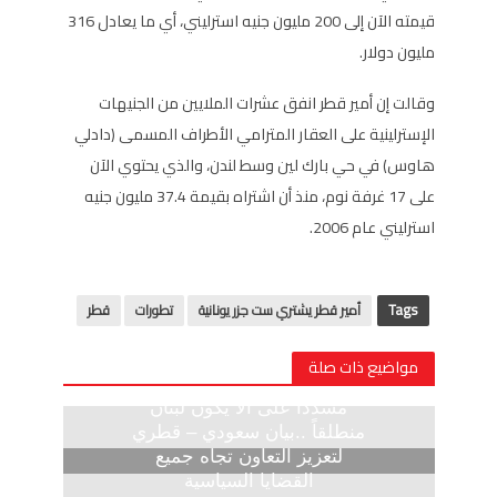
قيمته الآن إلى 200 مليون جنيه استرليني، أي ما يعادل 316
مليون دولار.
وقالت إن أمير قطر انفق عشرات الملايين من الجنيهات
الإسترلينية على العقار المترامي الأطراف المسمى (دادلي
هاوس) في حي بارك لين وسط لندن، والذي يحتوي الآن
على 17 غرفة نوم، منذ أن اشتراه بقيمة 37.4 مليون جنيه
استرليني عام 2006.
Tags
أمير قطر يشتري ست جزر يونانية
تطورات
قطر
مواضيع ذات صلة
مشددا على ألا يكون لبنان
منطلقاً ..بيان سعودي – قطري
لتعزيز التعاون تجاه جميع
القضايا السياسية