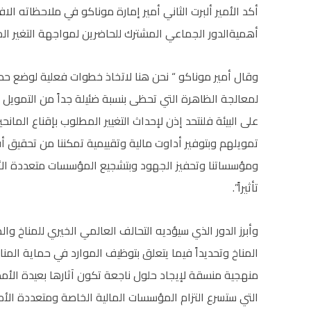
أكد الأمير ألبرت الثاني أمير إمارة موناكو في ملاحظاته ال
أهميةالدور الجماعي المشترك للحاضرين لمواجهة التغير ال
وقال أمير موناكو “ نحن هنا لاتخاذ خطوات فعلية لوضع حد
لمعالجة الظاهرة التي تحظى بنسبة ضئيلة جداً من التمويل رغ
على البيئة فلنتحد إذن لإحداث التغيير المطلوب بإقناع المان
تمويلهم وبتوفير أداوت مالية وتقييمية تمكننا من تحقيق أف
ومؤسساتنا وتحفيز الجهود وبتشجيع المؤسسات متعددة الأ
تأثيراً”.
وأبرز الدور الذي سيؤديه التحالف العالمي الخيري للمناخ و
المناخ وتحديداً فيما يتعلق بتوظيف الموارد في حماية المن
منهجية منسقة لإيجاد حلول ناجعة تكون آثارها بعيدة الأم