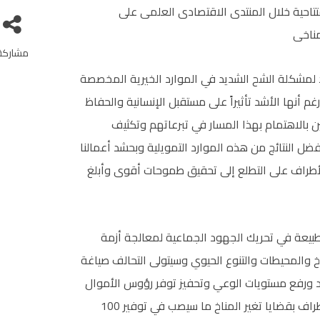
افتتاحية خلال المنتدى الاقتصادى العلمى على
مناخى
مشاركة
 لمشكلة الشح الشديد في الموارد الخيرية المخصصة
م أنها الأشد تأثيراً على مستقبل الإنسانية والحفاظ
حين بالاهتمام بهذا المسار في تبرعاتهم وتكثيف
ضل النتائج من هذه الموارد التمويلية وبحشد أعمالنا
طراف على التطلع إلى تحقيق طموحات أقوى وأبلغ
الطبيعة في تحريك الجهود الجماعية لمعالجة أزمة
اخ والمحيطات والتنوع الحيوي وسيتولى التحالف صياغة
د ورفع مستويات الوعي وتحفيز توفر رؤوس الأموال
التي ستسرع التزام المؤسسات المالية الخاصة ومتعددة الأطراف بقضايا تغير المناخ ما سيصب في توفير 100