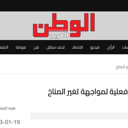
سات
الرأي
فيديو
اقتصاد
لايف ستايل
فن
موضة
المنت
 المناخ
فعلية لمواجهة تغير المناخ
هبه المن
3-01-19