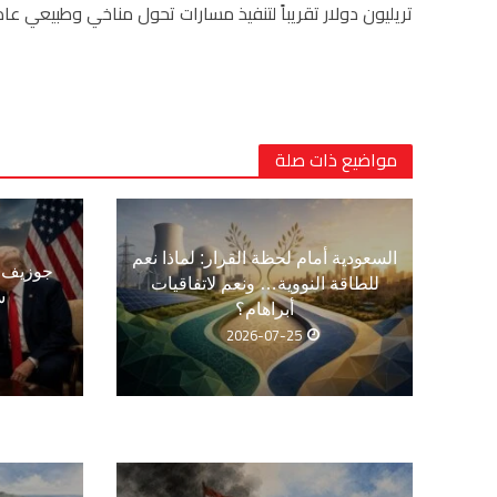
تريليون دولار تقريباً لتنفيذ مسارات تحول مناخي وطبيعي عادل عا
مواضيع ذات صلة
السعودية أمام لحظة القرار: لماذا نعم
جوزيف ع
للطاقة النووية… ونعم لاتفاقيات
س
أبراهام؟
2026-07-25