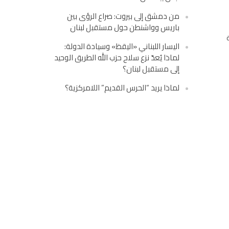
من دمشق إلى بيروت: صراع الرؤى بين
باريس وواشنطن حول مستقبل لبنان
اليسار اللبناني «اليقظ» وسيادة الدولة:
لماذا يُعدّ نزع سلاح حزب الله الطريق الوحيد
إلى مستقبل لبنان؟
لماذا يريد “الحرس القديم” اللامركزية؟