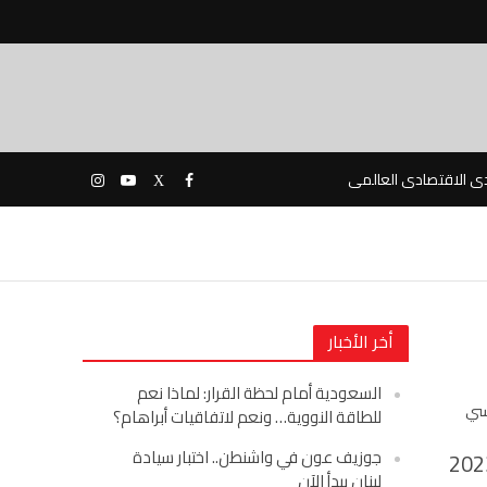
دى الاقتصادى العالمى
أخر الأخبار
السعودية أمام لحظة القرار: لماذا نعم
سي
للطاقة النووية… ونعم لاتفاقيات أبراهام؟
جوزيف عون في واشنطن.. اختبار سيادة
202
لبنان يبدأ الآن