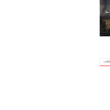
نية
الات