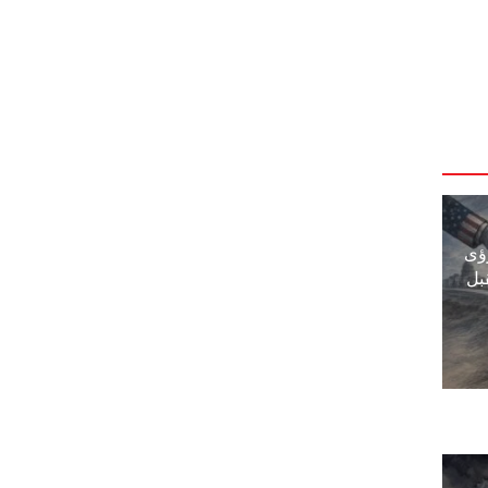
ؤى
بل