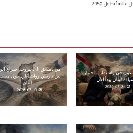
لمياً بحلول 2050
من دمشق إلى بيروت: صراع الر
ون في واشنطن.. اختبار
بين باريس وواشنطن حول مستق
يادة لبنان يبدأ الآن
لبنان
2026-07-24
2026-07-13