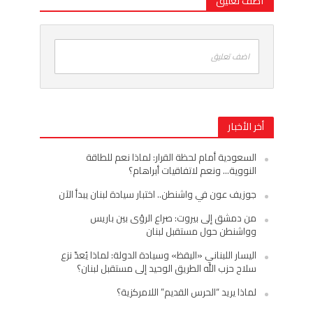
اضف تعليق
اضف تعليق
أخر الأخبار
السعودية أمام لحظة القرار: لماذا نعم للطاقة
النووية… ونعم لاتفاقيات أبراهام؟
جوزيف عون في واشنطن.. اختبار سيادة لبنان يبدأ الآن
من دمشق إلى بيروت: صراع الرؤى بين باريس
وواشنطن حول مستقبل لبنان
اليسار اللبناني «اليقظ» وسيادة الدولة: لماذا يُعدّ نزع
سلاح حزب الله الطريق الوحيد إلى مستقبل لبنان؟
لماذا يريد “الحرس القديم” اللامركزية؟