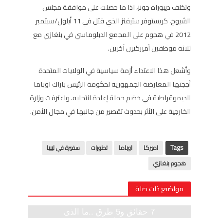
وتخلف ديبوراه جونز، اذا ما حصلت على موافقة مجلس
الشيوخ، كريستوفر ستيفنز الذي قتل في 11 أيلول/سبتمبر
2012 في هجوم على المجمع الدبلوماسي في بنغازي مع
ثلاثة موظفين أميركيين آخرين.
وأشعل هذا الاعتداء أزمة سياسية في الولايات المتحدة
أججتها المعارضة الجمهورية لحكومة الرئيس باراك اوباما
الديموقراطية في خضم حملة إعادة انتخابه. واعترفت وزارة
الخارجية على الأثر بحدوث تقصير من جانبها في مجال الأمن.
Tags
اميركا
اوباما
تطورات
سفيرة في ليبيا
هجوم بنغازي
مواضيع ذات صلة
7 حقائق و5 طرق ..ما الذى