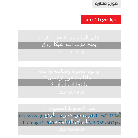
صواريخ متطورة
مواضيع ذات صلة
على الرغم من عنفه ..الغرب
يمنح حزب الله شيكاً أزرق
2021-06-25
وجوه متغيرة وسياسة واحدة
..ماذا بعد فوز “رئيسى ”
بانتخابات إيران ؟
2021-06-19
بعد “الضغوط القصوى “..
إيران بين خيارات الردع
وأوراق الدبلوماسية
2021-02-24