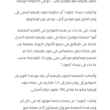
لجنوب إفريقيا ببيع صواريخ أرض – جو إلى الحكومة الإيرانية.
وكشفت جريدة “رابورت” أن حكومة جنوب إفريقيا تسعى إلى
إبرام اتفاق لبيع صواريخ أرض- جو من نوع اومكونتو.
وبناء على ما جاء عن هذه الصواريخ في التقارير الصحفية
أنها “سلسلة صواريخ حديثة في جنوب إفريقيا قصيرة المدى
قادرة على الإطلاق في جميع الأحوال الجوية، مصنعة من
قبل شركة دينيل ديناميكس في جنوب إفريقيا. كما تم
تصميم اومكونتو مع رأس حربي بوزن 23 كيلوغراما بحسب
ما جاء في جريدة “رابورت” .
وأضافت الصحيفة الجنوب إفريقية أن عقد بيع هذا النوع من
الصواريخ إلى إيران يصل إلى 1.5 مليار رند في عملة جنوب
إفريقيا وهو ما يعادل 180 مليون دولار أميركي.
ونقلت “رابورت” عن مصادر خاصة قولها، إنه في حال تم
إبرام هذه الصفقة مع إيران فستكون أكبر صفقة لبيع