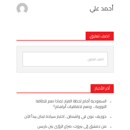
أحمد علي
اضف تعليق
اضف تعليق
أخر الأخبار
السعودية أمام لحظة القرار: لماذا نعم للطاقة
النووية… ونعم لاتفاقيات أبراهام؟
جوزيف عون في واشنطن.. اختبار سيادة لبنان يبدأ الآن
من دمشق إلى بيروت: صراع الرؤى بين باريس