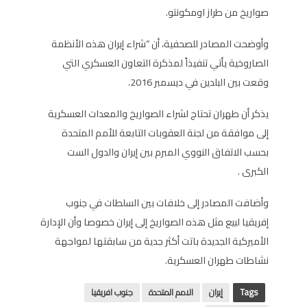
صواريخ من طراز اومكونتو.
وأوضحت المصادر للصحفية، أن “شراء إيران هذه الأنظمة
الصاروخية يأتي تنفيذاً لمذكرة التعاون العسكري التي
وقعت بين البلدين في ديسمبر 2016.
يذكر أن طهران تحتاج لشراء الصواريخ والمعدات العسكرية
إلى موافقة من لجنة العقوبات التابعة للأمم المتحدة
بحسب الاتفاق النووي المبرم بين إيران والدول الست
الكبرى .
وأضافت المصادر إلى خلافات بين السلطات في جنوب
إفريقيا لبيع مثل هذه الصواريخ إلى إيران خصوصا وأن الإدارة
الأميركية الجديدة باتت أكثر جدية من سابقتها لمواجهة
نشاطات طهران العسكرية.
Tags
إيران
الامم المتحدة
جنوب افريقيا