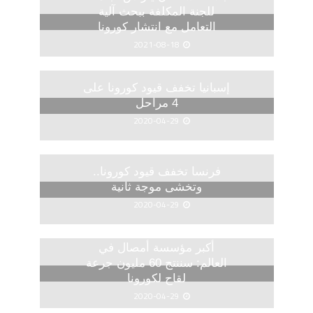
للجنة المكلفة ببحث آلية
التعامل مع انتشار كورونا
2021-08-18
إسبانيا تخفف قيود كورونا على
4 مراحل
2020-04-29
فرنسا تخفف قيود كورونا..
وتخشى موجة ثانية
2020-04-29
أكبر مؤسسة أمصال في
العالم: سننتج 60 مليون جرعة
لقاح لكورونا
2020-04-29