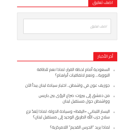
اضف تعليق
اضف تعليق
أخر الأخبار
السعودية أمام لحظة القرار: لماذا نعم للطاقة
النووية… ونعم لاتفاقيات أبراهام؟
جوزيف عون في واشنطن.. اختبار سيادة لبنان يبدأ الآن
من دمشق إلى بيروت: صراع الرؤى بين باريس
وواشنطن حول مستقبل لبنان
اليسار اللبناني «اليقظ» وسيادة الدولة: لماذا يُعدّ نزع
سلاح حزب الله الطريق الوحيد إلى مستقبل لبنان؟
لماذا يريد “الحرس القديم” اللامركزية؟