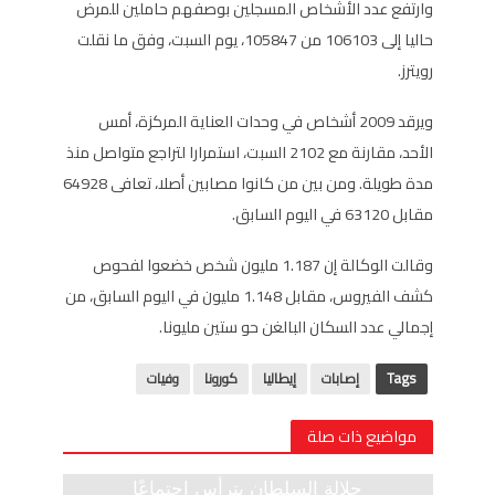
وارتفع عدد الأشخاص المسجلين بوصفهم حاملين للمرض
حاليا إلى 106103 من 105847، يوم السبت، وفق ما نقلت
رويترز.
ويرقد 2009 أشخاص في وحدات العناية المركزة، أمس
الأحد، مقارنة مع 2102 السبت، استمرارا لتراجع متواصل منذ
مدة طويلة. ومن بين من كانوا مصابين أصلا، تعافى 64928
مقابل 63120 في اليوم السابق.
وقالت الوكالة إن 1.187 مليون شخص خضعوا لفحوص
كشف الفيروس، مقابل 1.148 مليون في اليوم السابق، من
إجمالي عدد السكان البالغن حو ستين مليونا.
Tags
إصابات
إيطاليا
كورونا
وفيات
مواضيع ذات صلة
جلالة السلطان يترأس اجتماعًا