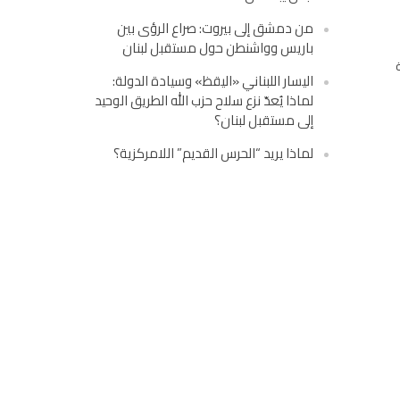
من دمشق إلى بيروت: صراع الرؤى بين
باريس وواشنطن حول مستقبل لبنان
اليسار اللبناني «اليقظ» وسيادة الدولة:
لماذا يُعدّ نزع سلاح حزب الله الطريق الوحيد
إلى مستقبل لبنان؟
لماذا يريد “الحرس القديم” اللامركزية؟