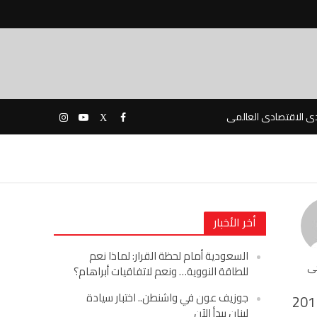
دى الاقتصادى العالمى
أخر الأخبار
السعودية أمام لحظة القرار: لماذا نعم
حى
للطاقة النووية… ونعم لاتفاقيات أبراهام؟
جوزيف عون في واشنطن.. اختبار سيادة
201
لبنان يبدأ الآن