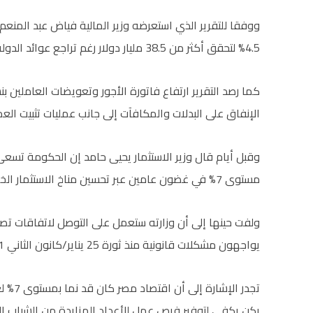
ووفقا للتقرير الذي استعرضه وزير المالية فياض عبد المنعم،
4.5% لتحقق أكثر من 38.5 مليار دولار رغم تراجع عوائد الدولة من هيئاتها الاقتصادية بنسبة 17% خلال تلك الفترة.
الإنفاق على البدلات والمكافآت إلى جانب عمليات تثبيت العم
وقبل أيام قال وزير الاستثمار يحيى حامد إن الحكومة تسعى
مستوى 7% في غضون عامين عبر تحسين مناخ الاستثمار الخاص.
ولفت حينها إلى أن وزارته ستعمل على التوصل لاتفاقات تصالح
يواجهون مشكلات قانونية منذ ثورة 25 يناير/كانون الثاني 2011 التي أطاحت بنظام الحكم السابق.
تجدر ا
يكن يكفي لتوفير فرص عمل للأعداد المزايدة من الشباب 