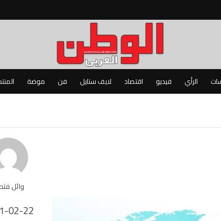
سات
الرأي
فيديو
اقتصاد
لايف ستايل
فن
موضة
المنت
وائل فت
1-02-22