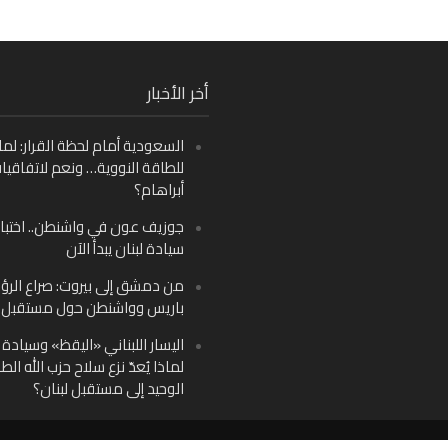
Fa
أخر الأخبار
Ins
السعودية أمام لحظة القرار: لما
Y
للطاقة النووية… ونعم لاتفاقيا
أبراهام؟
جوزيف عون في واشنطن.. اختبار
سيادة لبنان يبدأ الآن
من دمشق إلى بيروت: صراع الرؤ
باريس وواشنطن حول مستقبل ل
اليسار اللبناني «اليقظ» وسيادة ا
لماذا يُعدّ نزع سلاح حزب الله الط
الوحيد إلى مستقبل لبنان؟