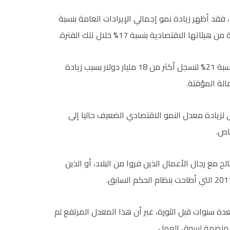
 فقد أظهر زيادة نمو إجمالي الإيرادات العامة بنسبة
كما رصد التقرير ارتفاع فاتورة الأجور وتعويضات العاملين بنسبة 21% لتسجل أكثر من 18 مليار دولار بسبب زيادة
الة المؤقتة.
 لزيادة معدل النمو الاقتصادي الضعيف حاليا إلى
 مع رجال الأعمال الذين فروا من البلاد، أو الذين
لإشارة إلى أن اقتصاد مصر كان قد نما بمستوى 7% لعدة سنوات قبل الثورة، غير أن هذا المعدل المرتفع لم
المنضمة لسوق العمل.