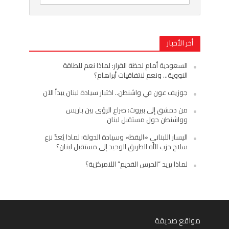
أخر الأخبار
السعودية أمام لحظة القرار: لماذا نعم للطاقة
النووية… ونعم لاتفاقيات أبراهام؟
جوزيف عون في واشنطن.. اختبار سيادة لبنان يبدأ الآن
من دمشق إلى بيروت: صراع الرؤى بين باريس
وواشنطن حول مستقبل لبنان
اليسار اللبناني «اليقظ» وسيادة الدولة: لماذا يُعدّ نزع
سلاح حزب الله الطريق الوحيد إلى مستقبل لبنان؟
لماذا يريد “الحرس القديم” اللامركزية؟
مواقع صديقة