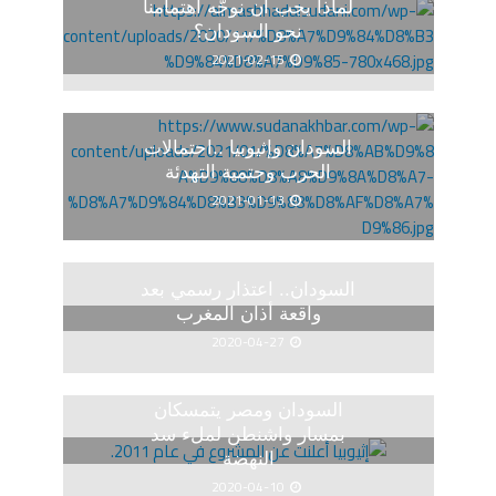
لماذا يجب أن نوجّه اهتمامنا
نحو السودان؟
2021-02-15
السودان وإثيوبيا ..احتمالات
الحرب وحتمية التهدئة
2021-01-13
السودان.. اعتذار رسمي بعد
واقعة أذان المغرب
2020-04-27
السودان ومصر يتمسكان
بمسار واشنطن لملء سد
النهضة
2020-04-10