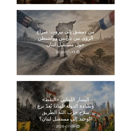
من دمشق إلى بيروت: صراع
الرؤى بين باريس وواشنطن
حول مستقبل لبنان
2026-07-13
اليسار اللبناني «اليقظ»
وسيادة الدولة: لماذا يُعدّ نزع
سلاح حزب الله الطريق
الوحيد إلى مستقبل لبنان؟
2026-07-04