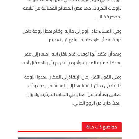
للزوجات الأخريات، مما مكن المصالح القضائية من تبليغه
بمحضر قضائي.
وفي المساء عاد الزوج إلى منزله، وقام بحجز الزوجة داخل
غرفة بعد أن طرد طفليه، ليشرع في تعذيبها.
وبعد أن اعتقد أنها توفيت، قام بنقل ابنه الصغير إلى مقر
وحدة الحماية المدنية، وأمره بإبلاغهم بأن والده قتل أمه.
وعلى الفور، انتقل رجال الإنقاذ إلى المكان ليجدوا الزوجة
غارقة في دمائها فنقلوها إلى المستشفى حيث بدأت
تتعافى بعد أيام من العلاج في العناية المركزة. ولا يزال
البحث جاريا عن الزوج الجاني.
مواضيع ذات صلة