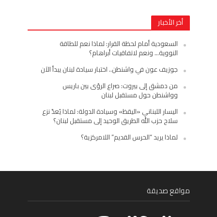
أخر الأخبار
السعودية أمام لحظة القرار: لماذا نعم للطاقة
النووية… ونعم لاتفاقيات أبراهام؟
جوزيف عون في واشنطن.. اختبار سيادة لبنان يبدأ الآن
من دمشق إلى بيروت: صراع الرؤى بين باريس
وواشنطن حول مستقبل لبنان
اليسار اللبناني «اليقظ» وسيادة الدولة: لماذا يُعدّ نزع
سلاح حزب الله الطريق الوحيد إلى مستقبل لبنان؟
لماذا يريد “الحرس القديم” اللامركزية؟
مواقع صديقة