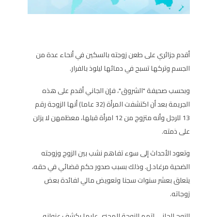
أقدم جزائري على طعن زوجته بالسكين في أنحاء عدة من
الجسم وتركها تسبح في دمائها ليلوذ بالفرار.
وبحسب صحيفة "الشروق"، فإن الجاني أقدم على هذه
الجريمة بعد أن اكتشفت المرأة (32 عاما) أنها الزوجة رقم
13 للرجل وأنه متزوج من 12 امرأة قبلها، معظمهن لا يزلن
على ذمته.
وتعود الأحداث إلى سوء تفاهم نشب بين الزوج وزوجته
الضحية مرغاد.ل. وذلك بسبب صدور حكم قضائي في حقه،
يتعلق بعشر سنوات سجنا وتعويض مالي لفائدة بعض
زوجاته.
الزوج الجاني اتهم الزوجة المجني عليها بكشف عنوانه