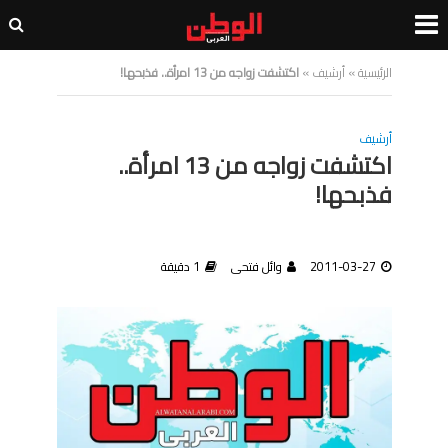
الرئيسية
»
أرشيف
»
اكتشفت زواجه من 13 امرأة.. فذبحها!
أرشيف
اكتشفت زواجه من 13 امرأة..
فذبحها!
2011-03-27
وائل فتحى
1 دقيقة