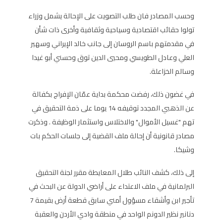
وحسب المصادر فان طلب التصويت على الإحالة يشمل وزراء
تولوا حقائب اقتصادية وسياحية وثقافية وأخرى ذات شأن
في مقدمتهم باسم الروسان إلى جانب خالد الإيراني وسهير
العلي وعادل الطويسي ومحيي الدين توق وحسني أبو غيدا
وسالم الخزاعلة.
في غضون ذلك، رفضت محكمة بداية عمّان الإفراج بكفالة
عن الذهبي المجدد توقيفه 14 يوما على ذمة التحقيق في
تهم "غسيل الأموال" والاختلاس واستثمار الوظيفة . وذكرت
مصادر قانونية أن إحالة ملف القضية إلى جلسات الحكم بات
وشيكا.
إلى ذلك، كشف النائب طلال المعايطة مقرر لجنة التحقيق
البرلمانية في ملف الاعتداء على أراضي الدولة عن البحث في
تأجير ابن وأشقاء مسؤول أمني سابق قطعة أرض بقيمة 7
دنانير نظير الدونم الواحد في منطقة وادي الأردن والعقبة