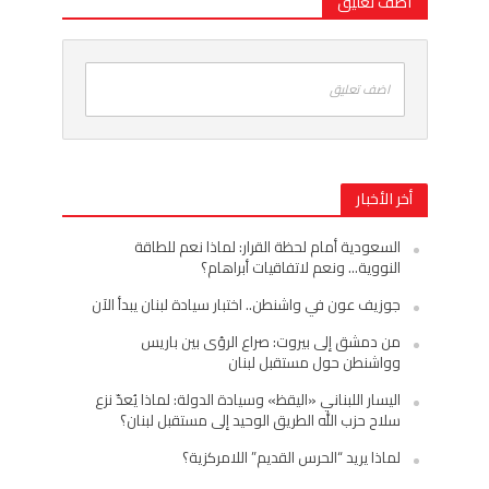
اضف تعليق
اضف تعليق
أخر الأخبار
السعودية أمام لحظة القرار: لماذا نعم للطاقة
النووية… ونعم لاتفاقيات أبراهام؟
جوزيف عون في واشنطن.. اختبار سيادة لبنان يبدأ الآن
من دمشق إلى بيروت: صراع الرؤى بين باريس
وواشنطن حول مستقبل لبنان
اليسار اللبناني «اليقظ» وسيادة الدولة: لماذا يُعدّ نزع
سلاح حزب الله الطريق الوحيد إلى مستقبل لبنان؟
لماذا يريد “الحرس القديم” اللامركزية؟