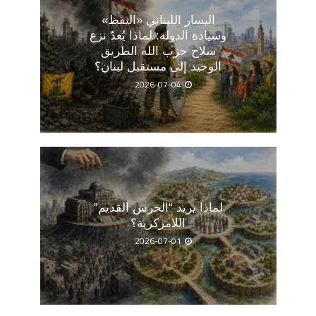
اليسار اللبناني «اليقظ»
وسيادة الدولة: لماذا يُعدّ نزع
سلاح حزب الله الطريق
الوحيد إلى مستقبل لبنان؟
2026-07-04
لماذا يريد “الحرس القديم”
اللامركزية؟
2026-07-01