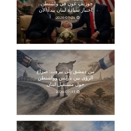
جوزيف عون في واشنطن..
اختبار سيادة لبنان يبدأ الآن
2026-07-24
من دمشق إلى بيروت: صراع
الرؤى بين باريس وواشنطن
حول مستقبل لبنان
2026-07-13