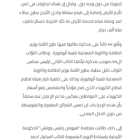
(جنوبا) من دون وجه حق . وقال إن هناك تجاوزات في ثمن
تأجير الأرض إضافة إلى قيام سلطة وادي الأردن بطرح عطاء
لمد وصلة مياه لخدمة الأرض ما كبّد الخزينة خسائر ناهزت
مئة ألف دينار.
وقّع 44 نائباً على مذكرة طالبوا فيها طرح الثقة بوزير
الطاقة والثروة المعدنية قتيبة أبوقورة . وطالب النوّاب
ال44 بموجب مذكرة تبنّاها النائب الثاني لرئيس مجلس
النواب خليل عطية، بطرح الثقة بوزير الطاقة والثروة
المعدنية قتيبة أبوقورة، وذلك على خلفية قرار هيئة تنظيم
قطاع الكهرباء الذي صدر مؤخراً والمتضمن رفع أسعار
الكهرباء على المواطنين بعكس ما تم الإعلان عنه سابقاً
بأن هذه الإجراءات لن تمس الشرائح الصغيرة والمتوسطة
من ذوي الدخل المتدني .
إلى ذلك، طالبت منظمة "هيومن رايتس ووتش" الحكومة
الأردنية بإسقاط التهم المنسوبة للنائب السابق احمد