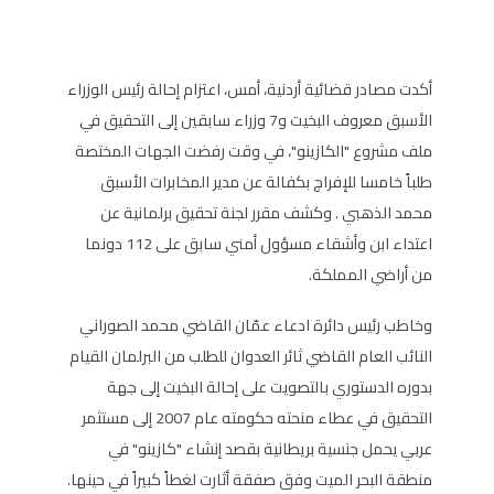
أكدت مصادر قضائية أردنية، أمس، اعتزام إحالة رئيس الوزراء
الأسبق معروف البخيت و7 وزراء سابقين إلى التحقيق في
ملف مشروع "الكازينو"، في وقت رفضت الجهات المختصة
طلباً خامسا للإفراج بكفالة عن مدير المخابرات الأسبق
محمد الذهبي . وكشف مقرر لجنة تحقيق برلمانية عن
اعتداء ابن وأشقاء مسؤول أمني سابق على 112 دونما
من أراضي المملكة.
وخاطب رئيس دائرة ادعاء عمّان القاضي محمد الصوراني
النائب العام القاضي ثائر العدوان للطلب من البرلمان القيام
بدوره الدستوري بالتصويت على إحالة البخيت إلى جهة
التحقيق في عطاء منحته حكومته عام 2007 إلى مستثمر
عربي يحمل جنسية بريطانية بقصد إنشاء "كازينو" في
منطقة البحر الميت وفق صفقة أثارت لغطاً كبيراً في حينها.