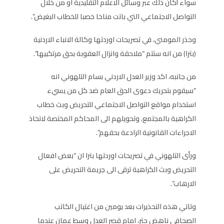
سواء أكان ذلك عبر وسائل الاعلام التقليدية او من خلال
التواصل الاجتماعي التي باتت مناخا خصبا للخطاب البغيض”.
وحذر المومني، في تصريحات اوردتها وكالة الانباء الاردنية
(بترا) من انه ستتم “ملاحقة وانزال العقوبة بحق مرتكبيها”.
من جانبه، اكد وزير العدل الاردني بسام التلهوني انه
“سيقوم بتحريك دعوى الحق العام ضد كل من يسيء
استخدام مواقع التواصل الاجتماعي للتحريض وبث خطاب
الكراهية بالمجتمع، وتحويلهم الى المحاكم المختصة لاتخاذ
الاجراءات القانونية الرادعة بحقهم”.
ورأى التلهوني في تصريحات اوردتها بترا ان “بعض افعال
التحريض وبث الكراهية ترقى الى جريمة التحريض على
الارهاب”.
وتاتي هذه التحذيرات بعد يومين من اغتيال الكاتب
الصحافي ناهض حتر، امام قصر العدل وسط عمان عندما