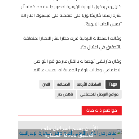
كان يهم بدخول البوابة الرئيسية لحضور جلسة محاكمته أثر
نشره رسما كاريكاتوريا على صفحته على فيسبوك اعتبر انه
“يمس الذات الالهية”.
وكانت السلطات الاردنية قررت حظر النشر الاخبار المتعلقة
بالتحقيق في اغتيال حتر.
وكان حتر تلقى تهديدات بالقتل عبر مواقع التواصل
الاجتماعي وطالب بتوفير الحماية له، بحسب عائلته.
Tags
السلطات الأردنية
الصحافة
الفتن
مواقع التوصل الاجتماعي
ناهض حتر
مواضيع ذات صلة
الأردن يسلم إسرائيل ملف
التحقيق بحادثة السفارة