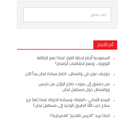
اضف تعليق
أخر الأخبار
السعودية أمام لحظة القرار: لماذا نعم للطاقة
النووية… ونعم لاتفاقيات أبراهام؟
جوزيف عون في واشنطن.. اختبار سيادة لبنان يبدأ الآن
من دمشق إلى بيروت: صراع الرؤى بين باريس
وواشنطن حول مستقبل لبنان
اليسار اللبناني «اليقظ» وسيادة الدولة: لماذا يُعدّ نزع
سلاح حزب الله الطريق الوحيد إلى مستقبل لبنان؟
لماذا يريد “الحرس القديم” اللامركزية؟