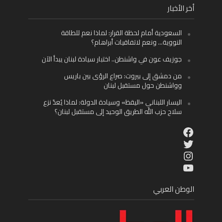
أخر الأخبار
السعودية أمام لحظة القرار: لماذا نعم للطاقة
النووية… ونعم لاتفاقيات أبراهام؟
جوزيف عون في واشنطن.. اختبار سيادة لبنان يبدأ الآن
من دمشق إلى بيروت: صراع الرؤى بين باريس
وواشنطن حول مستقبل لبنان
اليسار اللبناني «اليقظ» وسيادة الدولة: لماذا يُعدّ نزع
سلاح حزب الله الطريق الوحيد إلى مستقبل لبنان؟
Facebook
Twitter
Instagram
YouTube
الوطن العربي