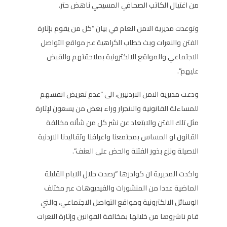
من اغتيال الكاتب الصحافي المسيحي ناهض حتر.
وتوعدت مديرية الامن العام في بيان “كل من يقوم بإثارة
الفتن والنعرات وبث خطاب الكراهية عبر مواقع التواصل
الاجتماعي والمواقع الالكترونية بملاحقتهم والقبض
عليهم”.
ودعت مديرية الامن الاردنيين، الى “عدم تعريض انفسهم
للمساءلة القانونية والانجرار وراء بعض من يسعون لإثارة
مثل تلك الفتن والابتعاد عن نشر كل من شأنه مخالفة
القانون او المساس بمجتمعنا واعرافنا وتقاليدنا الاردنية
الاصيلة ونزع بذور الفتنة والحض على العنف”.
واكدت المديرية ان كوادرها “رصدت خلال الايام القليلة
الماضية عددا من المنشورات والفيديوهات عبر مختلف
الوسائل الالكترونية ومواقع التواصل الاجتماعي، والتي
قام ناشروها من خلالها بمخالفة القوانين وإثارة النعرات