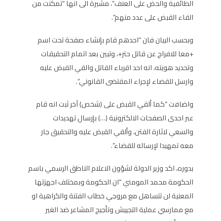
الطائفية والحض على العنف”، مشيرة الى انها “تمكنت من
القاء القبض على عدد منهم”.
وبحسب البيان فان “احدهم قام بإنشاء صفحة تحت اسم
+معا للافراج عن قاتل حتر+، وتبين بعد اتمام التحقيقات
وتحديد هويته، انه احد اقرباء القاتل والقي القبض عليه
وارسل للقضاء لإجراء المقتضى القانوني”.
واضافت “كما ألقي القبض على (شخص) آخر ثبت انه قام
عبر احدى الصفحات الالكترونية (…) بإرسال تهديدات
والسعي لاثارة الفتن، وألقي القبض عليه والتحقيق جار
معه تمهيدا لإرساله للقضاء”.
بدوره، اكد وزير الدولة لشؤون الاعلام الناطق الرسمي باسم
الحكومة محمد المومني “ان الحكومة وبمختلف اجهزتها
المعنية لن تتساهل مع مروجي خطاب الفتنة والكراهية او
مع ممارسي عملية التجييش وتأجيج المشاعر ضد الغير