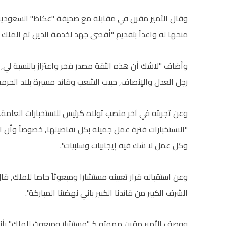
وقال الأمير مقرن في مقابلة مع صحيفة "عكاظ" السعودية, 
منحها له واعداً بتقديم "أقصى جهد لخدمة الدين ثم الملك 
وأضاف "لاشك أن هذه الثقة مصدر فخر واعتزاز بالنسبة لي, من
رجل العدل والإنصاف, حبيب الشعب وقائد مسيرة بلاد الحرمين
وعن تجربته في آخر منصب تولاه كرئيس للاستخبارات العامة,
"الاستخبارات فترة عمل جميلة بكل تفاصيلها, خصوصاً وأن ا
وكل عمل لا شك فيه إيجابيات وسلبيات".
وعن استقباله قرار تعيينه مستشارا ومبعوثاً خاصا للملك, قال 
الشرف الكبير من قائدنا الكبير باني نهضتنا المباركة".
ووصف الأمير مقرن مهمته كـ"مستشار ومبعوث للملك" بأنه