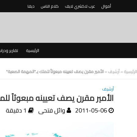
أموال
عرب لاكشري لايف
كلام الناس
ديفا
الرئيسية
تقارير ودرا
الرئيسية
»
أرشيف
»
الأمير مقرن يصف تعيينه مبعوثاً للملك بـ"المهمة الصعبة"
أرشيف
الأمير مقرن يصف تعيينه مبعوثاً للم
2011-05-06
وائل فتحى
1 دقيقة