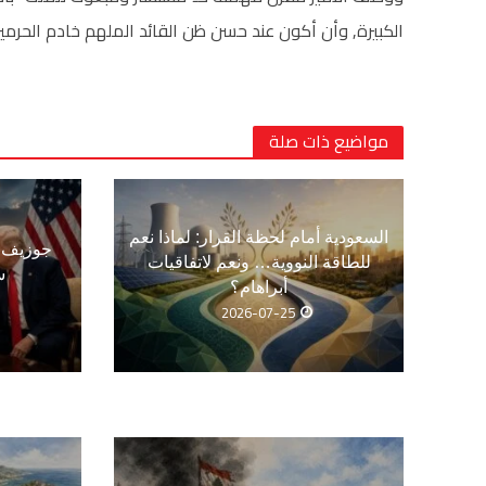
الكبيرة, وأن أكون عند حسن ظن القائد الملهم خادم الحرمي
مواضيع ذات صلة
السعودية أمام لحظة القرار: لماذا نعم
جوزيف ع
للطاقة النووية… ونعم لاتفاقيات
س
أبراهام؟
2026-07-25