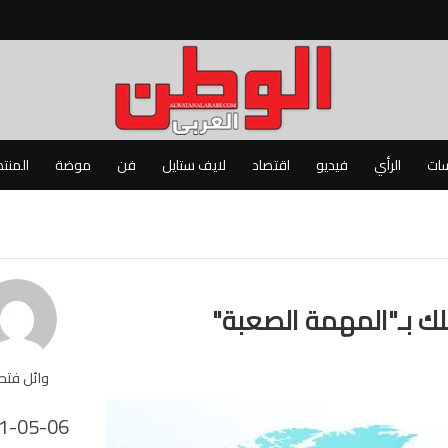
سات
الرأي
فيديو
اقتصاد
لايف ستايل
فن
موضة
المنت
لك بـ"المهمة الصعبة"
وائل فت
1-05-06