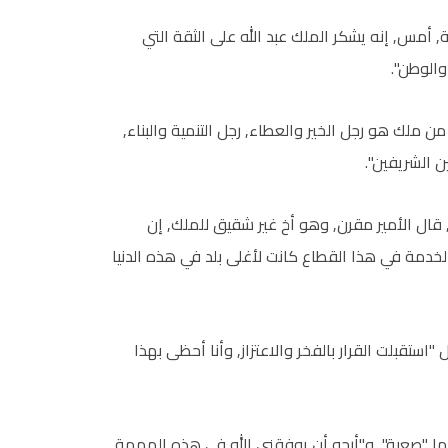
أمس, إنه يشكر الملك عبد الله على الثقة التي
والوطن".
 ملك هو رجل الخير والعطاء, رجل التنمية والبناء,
 الشريفين".
 قال الأمير مقرن, وهو أخ غير شقيق للملك, إن
لخدمة في هذا القطاع كانت لأغلى بلد في هذه الدنيا
"استقبلت القرار بالفخر والاعتزاز, وأنا أحظى بهذا
ا "صعبة", و"أرجو أن يوفقني الله في هذه المهمة