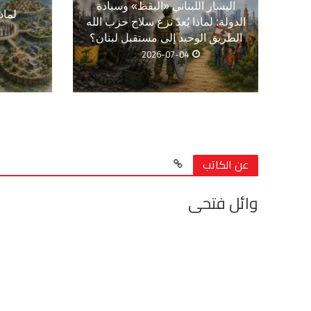
اليسار اللبناني «اليقظ» وسيادة
لماذ
الدولة: لماذا يُعدّ نزع سلاح حزب الله
الطريق الوحيد إلى مستقبل لبنان؟
2026-07-04
عن الكاتب
وائل فتحى