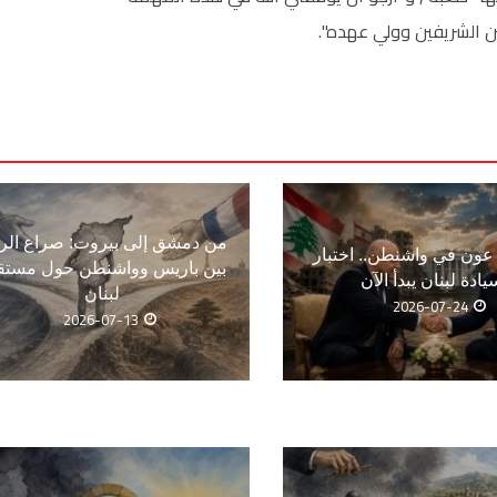
ن الشريفين وولي عهده".
من دمشق إلى بيروت: صراع الر
ون في واشنطن.. اختبار
بين باريس وواشنطن حول مستق
يادة لبنان يبدأ الآن
لبنان
2026-07-24
2026-07-13