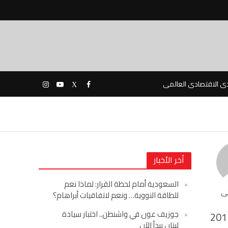
دى الاقتصادى العالمى
أخر الأخبار
السعودية أمام لحظة القرار: لماذا نعم
حى
للطاقة النووية… ونعم لاتفاقيات أبراهام؟
جوزيف عون في واشنطن.. اختبار سيادة
201
لبنان يبدأ الآن