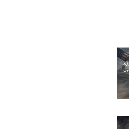
ؤى
بل