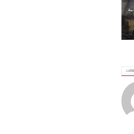
نية
الات