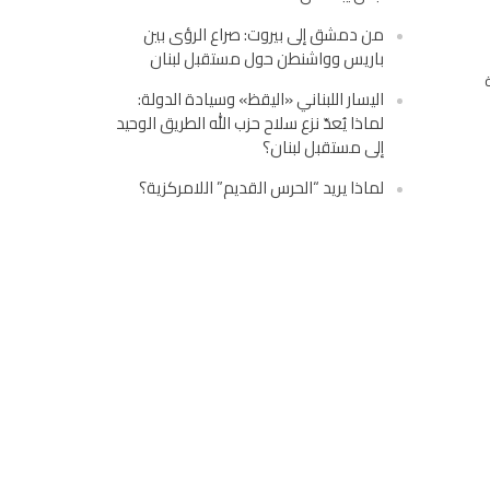
من دمشق إلى بيروت: صراع الرؤى بين
باريس وواشنطن حول مستقبل لبنان
اليسار اللبناني «اليقظ» وسيادة الدولة:
لماذا يُعدّ نزع سلاح حزب الله الطريق الوحيد
إلى مستقبل لبنان؟
لماذا يريد “الحرس القديم” اللامركزية؟