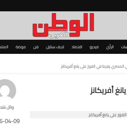
سات
الرأي
فيديو
اقتصاد
لايف ستايل
فن
موضة
المنت
 المصري يفرط في الفوز على يانغ أفريكانز
نغ أفريكانز
وائل فت
6-04-09