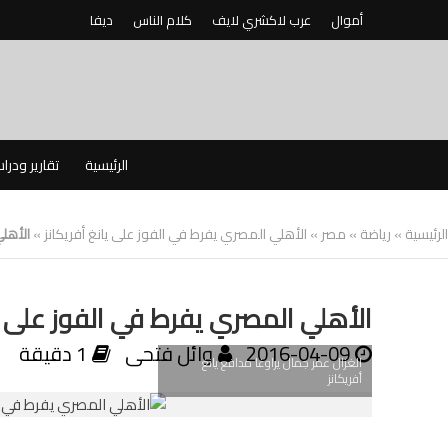
أموال
عرب لاكشري لايف
كلام الناس
ديفا
الرئيسية
تقارير ودرا
الرئيسية
»
رياضة
»
مصر
»
الأهلي المصري يفرط في الفوز على يانغ أفريكانز
»
الأهلي
الأهلي المصري يفرط في الفوز على يا
2016-04-09
وائل فتحى
1 دقيقة
الغزال عمر جمال يراوغا مدافع يانغ
أفريكانز