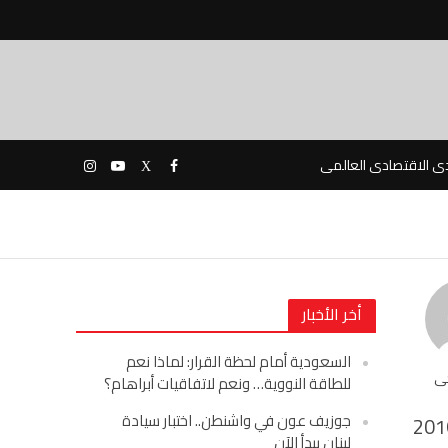
دى الاقتصادى العالمى
أخر الأخبار
السعودية أمام لحظة القرار: لماذا نعم
حى
للطاقة النووية… ونعم لاتفاقيات أبراهام؟
جوزيف عون في واشنطن.. اختبار سيادة
201
لبنان يبدأ الآن