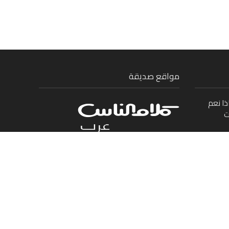
مواقع صديقة
ذا نعم
ت
ى بين
بنان
لدولة:
ريق