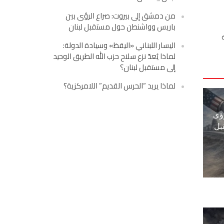
من دمشق إلى بيروت: صراع الرؤى بين
باريس وواشنطن حول مستقبل لبنان
اليسار اللبناني «اليقظ» وسيادة الدولة:
لماذا يُعدّ نزع سلاح حزب الله الطريق الوحيد
إلى مستقبل لبنان؟
لماذا يريد “الحرس القديم” اللامركزية؟
ؤى
بل