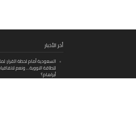
Fa
أخر الأخبار
Ins
السعودية أمام لحظة القرار: لما
Y
للطاقة النووية… ونعم لاتفاقيا
أبراهام؟
جوزيف عون في واشنطن.. اختبار
سيادة لبنان يبدأ الآن
تعليق
من دمشق إلى بيروت: صراع الرؤ
باريس وواشنطن حول مستقبل ل
اليسار اللبناني «اليقظ» وسيادة ا
لماذا يُعدّ نزع سلاح حزب الله الط
الوحيد إلى مستقبل لبنان؟