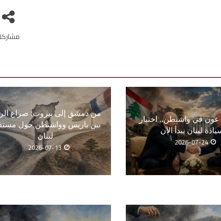
مشاركة
من دمشق إلى بيروت: صراع الر
ون في واشنطن.. اختبار
بين باريس وواشنطن حول مستق
يادة لبنان يبدأ الآن
لبنان
2026-07-24
2026-07-13