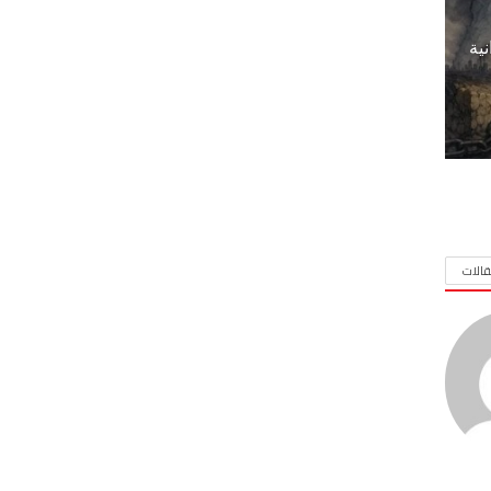
نية
الات