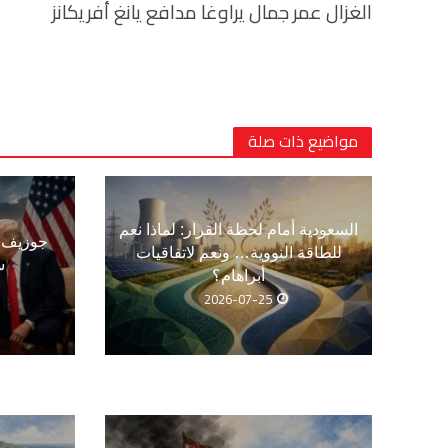
الغزال عمر جمال يراوغا مدافع يانغ أفريكانز
مواضيع ذات صلة
السعودية أمام لحظة القرار: لماذا نعم
جوزيف ع
للطاقة النووية… ونعم لاتفاقيات
س
أبراهام؟
2026-07-25