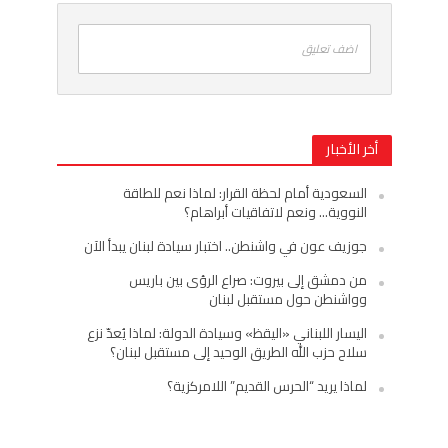
اضف تعليق
أخر الأخبار
السعودية أمام لحظة القرار: لماذا نعم للطاقة
النووية… ونعم لاتفاقيات أبراهام؟
جوزيف عون في واشنطن.. اختبار سيادة لبنان يبدأ الآن
من دمشق إلى بيروت: صراع الرؤى بين باريس
وواشنطن حول مستقبل لبنان
اليسار اللبناني «اليقظ» وسيادة الدولة: لماذا يُعدّ نزع
سلاح حزب الله الطريق الوحيد إلى مستقبل لبنان؟
لماذا يريد “الحرس القديم” اللامركزية؟