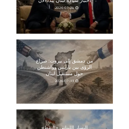
اختبار سيادة لبنان يبدأ الآن
2026-07-24
من دمشق إلى بيروت: صراع
الرؤى بين باريس وواشنطن
حول مستقبل لبنان
2026-07-13
اليسار اللبناني «اليقظ»