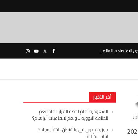
دى الاقتصادى العالمى
أخر الأخبار
السعودية أمام لحظة القرار: لماذا نعم
هر
للطاقة النووية… ونعم لاتفاقيات أبراهام؟
جوزيف عون في واشنطن.. اختبار سيادة
202
لبنان يبدأ الآن