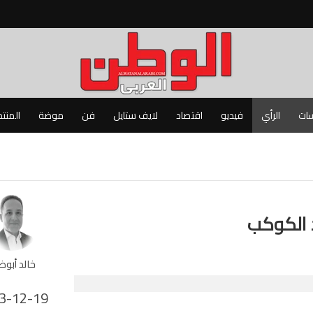
سات
الرأي
فيديو
اقتصاد
لايف ستايل
فن
موضة
المنت
ذ الكوكب
خالد أبوظ
3-12-19