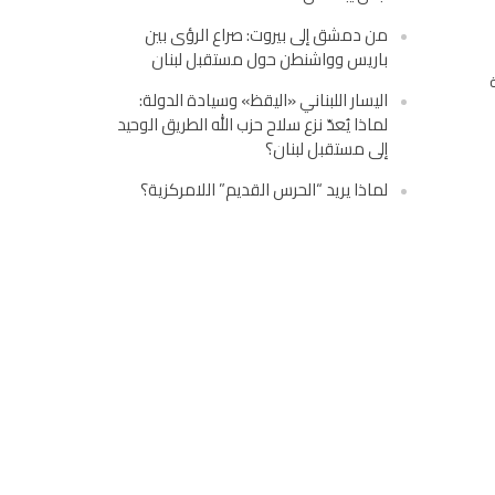
من دمشق إلى بيروت: صراع الرؤى بين
باريس وواشنطن حول مستقبل لبنان
اليسار اللبناني «اليقظ» وسيادة الدولة:
لماذا يُعدّ نزع سلاح حزب الله الطريق الوحيد
إلى مستقبل لبنان؟
لماذا يريد “الحرس القديم” اللامركزية؟