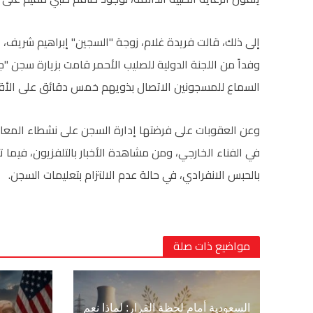
وفداً من اللجنة الدولية للصليب الأحمر قامت بزيارة سجن "
السماع للمسجونين الاتصال بذويهم خمس دقائق على الأق
وعن العقوبات على فرضتها إدارة السجن على نشطاء المعار
في الفناء الخارجي، ومن مشاهدة الأخبار بالتلفزيون، فيما
بالحبس الانفرادي، في حالة عدم الالتزام بتعليمات السجن.
مواضيع ذات صلة
السعودية أمام لحظة القرار: لماذا نعم