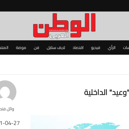
سات
الرأي
فيديو
اقتصاد
لايف ستايل
فن
موضة
المنت
وعيد" الداخلية
وائل فت
1-04-27