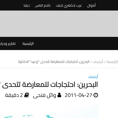
أموال
عرب لاكشري لايف
كلام الناس
ديفا
الرئيسية
تقارير ودرا
الرئيسية
»
أرشيف
»
البحرين: احتجاجات للمعارضة تتحدى "وعيد" الداخلية
أرشيف
البحرين: احتجاجات للمعارضة تتحدى "
2011-04-27
وائل فتحى
2 دقيقة