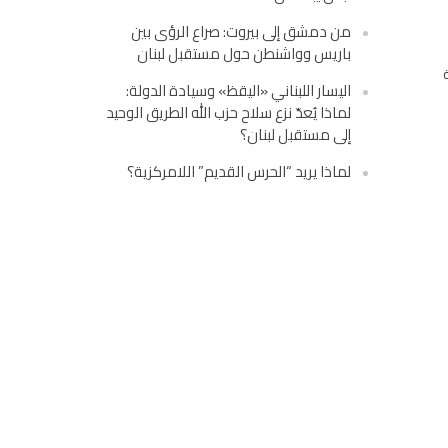
من دمشق إلى بيروت: صراع الرؤى بين
باريس وواشنطن حول مستقبل لبنان
اليسار اللبناني «اليقظ» وسيادة الدولة:
لماذا يُعدّ نزع سلاح حزب الله الطريق الوحيد
إلى مستقبل لبنان؟
لماذا يريد “الحرس القديم” اللامركزية؟