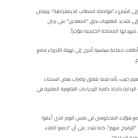
لى الشارع لـ"مواصلة المطالب الديمقراطية"، ورفض
ن إلى تشديد العقوبات بحق "المعتدين" على رجال
شهدتها المملكة الخليجية مؤخراً.
 أطلقت جماعة سياسية أخرى إلى تهيئة الأجواء لدفع
.
اهيم حبيب، بأنه فيما يتعلق بإضراب بعض السجناء
لإدارة باتخاذ كافة الإجراءات القانونية المقررة في
مع هؤلاء المحكومين في نفس اليوم الذي أعلنوا
الإفراج عنهم"، كما شدد على أن "جميع النزلاء
دار الساعة."