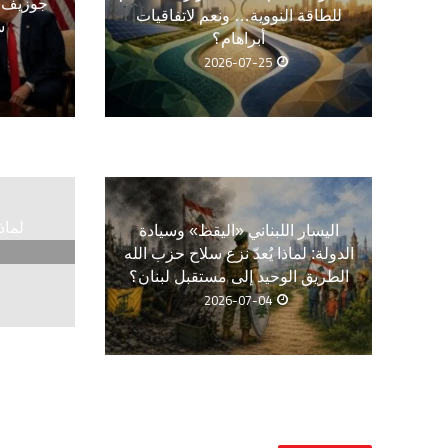
جوزيف ع
للطاقة النووية… ونعم لاتفاقيات
س
أبراهام؟
2026-07-25
لماذ
اليسار اللبناني «اليقظ» وسيادة
الدولة: لماذا يُعدّ نزع سلاح حزب الله
الطريق الوحيد إلى مستقبل لبنان؟
2026-07-04