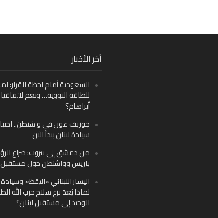
Fa
أخر الأخبار
Ins
السعودية أمام لحظة القرار: لما
Y
للطاقة النووية… ونعم لاتفاقيا
أبراهام؟
جوزيف عون في واشنطن.. اختبار
سيادة لبنان يبدأ الآن
من دمشق إلى بيروت: صراع الرؤ
باريس وواشنطن حول مستقبل ل
اليسار اللبناني «اليقظ» وسيادة ا
لماذا يُعدّ نزع سلاح حزب الله الط
الوحيد إلى مستقبل لبنان؟