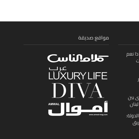
مواقع صديقة
ذا نعم
ت
ى بين
بنان
لدولة:
ريق