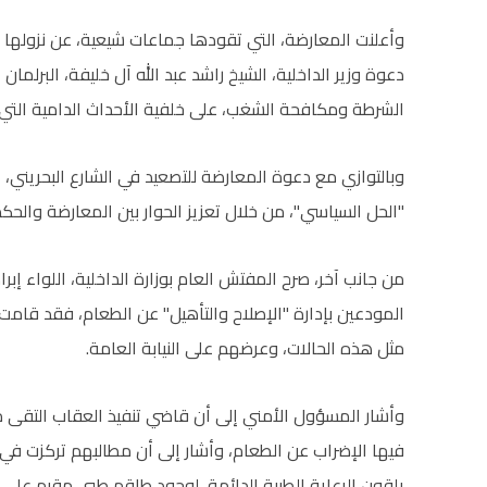
وأعلنت المعارضة، التي تقودها جماعات شيعية، عن نزولها إ
دعوة وزير الداخلية، الشيخ راشد عبد الله آل خليفة، البرلما
الشرطة ومكافحة الشغب، على خلفية الأحداث الدامية التي 
وبالتوازي مع دعوة المعارضة للتصعيد في الشارع البحريني،
"الحل السياسي"، من خلال تعزيز الحوار بين المعارضة والحكم
من جانب آخر، صرح المفتش العام بوزارة الداخلية، اللواء إبر
المودعين بإدارة "الإصلاح والتأهيل" عن الطعام، فقد قامت ا
مثل هذه الحالات، وعرضهم على النيابة العامة.
وأشار المسؤول الأمني إلى أن قاضي تنفيذ العقاب التقى 
فيها الإضراب عن الطعام، وأشار إلى أن مطالبهم تركزت في "
يلقون الرعاية الطبية الدائمة، لوجود طاقم طبي مقيم على م