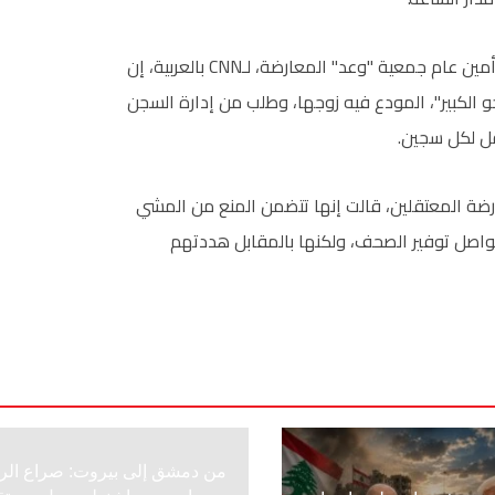
إلى ذلك، قالت فريدة غلام، زوجة "السجين" إبراهيم شريف، أمين عام جمعية "وعد" المعارضة، لـCNN بالعربية، إن
جو الكبير"، المودع فيه زوجها، وطلب من إدارة السجن
ل لكل سجين.
ضة المعتقلين، قالت إنها تتضمن المنع من المشي
 تواصل توفير الصحف، ولكنها بالمقابل هددتهم
من دمشق إلى بيروت: صراع الر