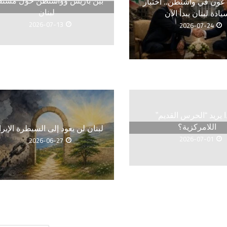
بين باريس وواشنطن حول مستق
ون في واشنطن.. اختبار
لبنان
يادة لبنان يبدأ الآن
2026-07-13
2026-07-24
ا يريد “الحرس القديم”
اللامركزية؟
لبنان لن يعود إلى السيطرة الإيرا
2026-07-01
2026-06-27