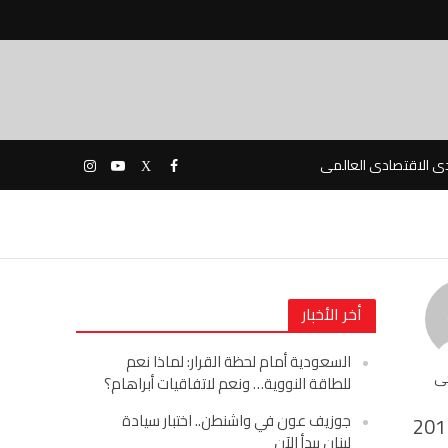
دى الاقتصادى العالمى
أخر الأخبار
السعودية أمام لحظة القرار: لماذا نعم
حى
للطاقة النووية… ونعم لاتفاقيات أبراهام؟
جوزيف عون في واشنطن.. اختبار سيادة
201
لبنان يبدأ الآن