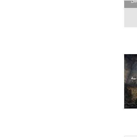
بل
نية