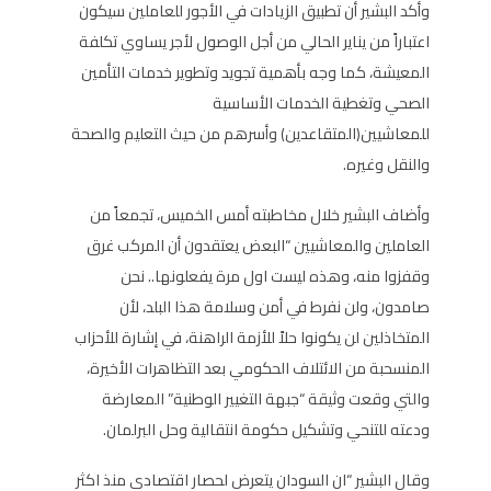
وأكد البشير أن تطبيق الزيادات في الأجور للعاملين سيكون
اعتباراً من يناير الحالي من أجل الوصول لأجر يساوي تكلفة
المعيشة، كما وجه بأهمية تجويد وتطوير خدمات التأمين
الصحي وتغطية الخدمات الأساسية
للمعاشيين(المتقاعدين) وأسرهم من حيث التعليم والصحة
والنقل وغيره.
وأضاف البشير خلال مخاطبته أمس الخميس، تجمعاً من
العاملين والمعاشيين “البعض يعتقدون أن المركب غرق
وقفزوا منه، وهذه ليست اول مرة يفعلونها.. نحن
صامدون، ولن نفرط في أمن وسلامة هذا البلد، لأن
المتخاذلين لن يكونوا حلاً للأزمة الراهنة، في إشارة للأحزاب
المنسحبة من الائتلاف الحكومي بعد التظاهرات الأخيرة،
والتي وقعت وثيقة “جبهة التغيير الوطنية” المعارضة
ودعته للتنحي وتشكيل حكومة انتقالية وحل البرلمان.
وقال البشير “ان السودان يتعرض لحصار اقتصادي منذ اكثر