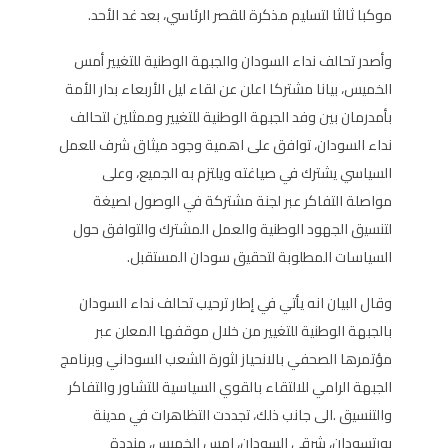
موكبا ثالثا لتسليم مذكرة للقصر الرئاسي، بعد غد الأحد.
وأصدر تحالف نداء السودان والجبهة الوطنية للتغيير أمس
الخميس، بيانا مشتركا اعلن عن لقاء ليل الأربعاء بدار الأمة
بأمدرمان بين وفد الجبهة الوطنية للتغيير وممثلين لتحالف
نداء السودان، توافق على اهمية وجود ميثاق شرف للعمل
السياسي يشترك في صياغته ويلتزم به الجميع، وعلى
مواصلة التفاكر عبر لجنة مشتركة في الوصول لصيغة
لتنسيق الجهود الوطنية والعمل المشترك والتوافق حول
السياسات المطلوبة لتحقيق سودان المستقبل.
وقال البيان انه يأتي في إطار ترحيب تحالف نداء السودان
بالجبهة الوطنية للتغيير من خلال موقفها المعلن عبر
مؤتمرها الصحفي بالانحياز لثورة الشعب السوداني وبرنامج
الجبهة الرامي للالتقاء بالقوي السياسية للتشاور والتفاكر
والتنسيق .الى جانب ذلك، تجددت التظاهرات في مدينة
بورتسودان، شرقي السودان، امس الخميس، منددة