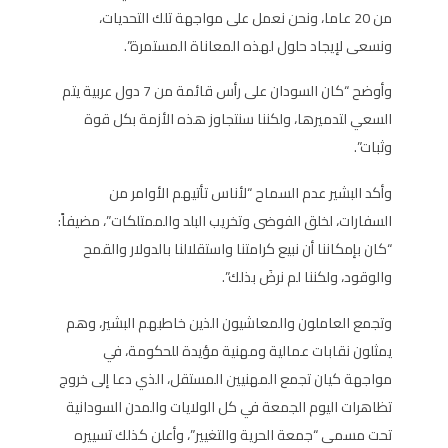
من 20 عاما، ونحن نعمل على مواجهة تلك التحديات،
ونسعى لإيجاد حلول لهذه المعاناة المستمرة”.
وأوضح “كان السودان على رأس قائمة من 7 دول عربية يتم
السعي لتدميرها، ولكننا سنتجاوز هذه الأزمة بكل قوة
وثبات”.
وأكد البشير عدم السماح “لأناس تأتيهم الأوامر من
السفارات، لخلق الفوضى وتخريب البلد والممتلكات”، مضيفاً:
“كان بإمكاننا أن نبيع كرامتنا واستقلالنا بالدولار والقمح
والوقود، ولكننا لم نرضَ بذلك”.
وتجمع العاملون والمعاشيون الذين خاطبهم البشير، وهم
يمثلون نقابات عمالية ومهنية مؤيدة للحكومة، في
مواجهة كيان تجمع المهنيين المستقل، الذي دعا إلى خروج
تظاهرات اليوم الجمعة في كل الولايات والمدن السودانية
تحت مسمى “جمعة الحرية والتغيير”، وأعلن كذلك تسييره