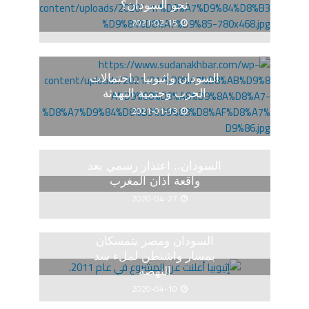
نحو السودان؟
2021-02-15
السودان وإثيوبيا ..احتمالات
الحرب وحتمية التهدئة
2021-01-13
السودان.. اعتذار رسمي بعد
واقعة أذان المغرب
2020-04-27
السودان ومصر يتمسكان
بمسار واشنطن لملء سد
النهضة
2020-04-10