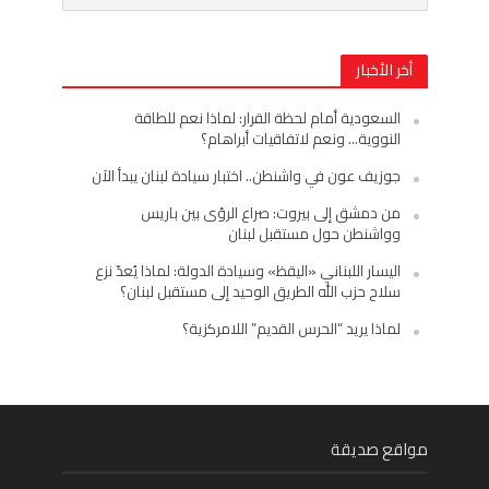
أخر الأخبار
السعودية أمام لحظة القرار: لماذا نعم للطاقة
النووية… ونعم لاتفاقيات أبراهام؟
جوزيف عون في واشنطن.. اختبار سيادة لبنان يبدأ الآن
من دمشق إلى بيروت: صراع الرؤى بين باريس
وواشنطن حول مستقبل لبنان
اليسار اللبناني «اليقظ» وسيادة الدولة: لماذا يُعدّ نزع
سلاح حزب الله الطريق الوحيد إلى مستقبل لبنان؟
لماذا يريد “الحرس القديم” اللامركزية؟
مواقع صديقة