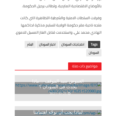
بالأوضاع الاقتصادية المتردية، وتطالب برحيل الحكومة.
وفرقت السلطات الامنية والشرطية التظاهرة التي كانت
متجه ناحية مقر حكومة الولاية لتسليم مذكرة لحاكمها
الهادي محمد علي، واستخدمت قنابل الغاز المسيل للدموع.
Tags
احتجاجات السودان
اخبار السودان
البشر
السودان
مواضيع ذات صلة
الغموض سيد الموقف …ماذا
يحدث فى السودان ؟
2021-10-25
لماذا يجب أن نوجّه اهتمامنا