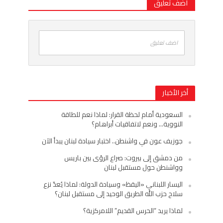
اضف تعليق
اضف تعليق
أخر الأخبار
السعودية أمام لحظة القرار: لماذا نعم للطاقة
النووية… ونعم لاتفاقيات أبراهام؟
جوزيف عون في واشنطن.. اختبار سيادة لبنان يبدأ الآن
من دمشق إلى بيروت: صراع الرؤى بين باريس
وواشنطن حول مستقبل لبنان
اليسار اللبناني «اليقظ» وسيادة الدولة: لماذا يُعدّ نزع
سلاح حزب الله الطريق الوحيد إلى مستقبل لبنان؟
لماذا يريد “الحرس القديم” اللامركزية؟