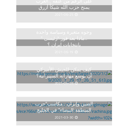
على الرغم من عنفه ..الغرب
يمنح حزب الله شيكاً أزرق
2021-06-25
وجوه متغيرة وسياسة واحدة
..ماذا بعد فوز “رئيسى ”
بانتخابات إيران ؟
2021-06-19
كيف يمكن للجيش الأميركي
أن يوسع مهاراته السيبرانية؟
2021-04-26
الصين وإيران ..مكاسب”حرب
المنطقة البيضاء” في الخليج
2021-03-30