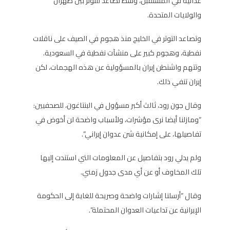
عدائية في المستقبل، وسط تصاعد للتوتر بين طهران
والولايات المتحدة.
وتصاعد التوتر في الخليج منذ هجوم في الصيف على ناقلات
نفطية، وهجوم كبير على منشآت نفطية في السعودية.
وتتهم واشنطن إيران بالمسؤولية عن هذه الهجمات، لكن
إيران تنفي ذلك.
وقال جون رود، ثالث أكبر مسؤول في البنتاغون، للصحفيين:
“ومازلنا أيضا نرى مؤشرات، ولأسباب واضحة لن أخوض في
تفاصيلها، على إمكانية شن عدوان إيراني”.
ولم يدلي رود بتفاصيل عن المعلومات التي استندت إليها
تلك المخاوف أو عن أي مدى جدول زمني.
وقال “أرسلنا إشارات واضحة وصريحة للغاية إلى الحكومة
الإيرانية عن تداعيات العدوان المحتملة”.