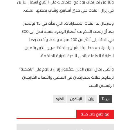
وتتزامن تصريحات رود مع احتجاجات على ارتفاع أسعار البنزين
في إيران، امتدت على مدى أسابيع، وشاب بعضها العنف.
وسرعان ما امتدت الاضطرابات، التي بدأت في 15 نوفمبر،
بعد أن رفعت الحكومة أسعار الوقود بنسبة تصل إلى 300
في المئة، إلى أكثر من 100 مدينة وبلدة، وأخذت بعدا
سياسيا، مع مطالبة الشبان والمتظاهرين الذين ينتمون
للطبقة العاملة بتنحي النخبة الدينية الحاكمة.
وألقى رجال الدين الذين يحكمون إيران باللوم على “بلطجية”
تربطهم صلات بمعارضين في المنفى والأعداء الخارجيين
الرئيسيين للبلاد.
Tags
إيران
البنتاغون
الخليج
مواضيع ذات صلة