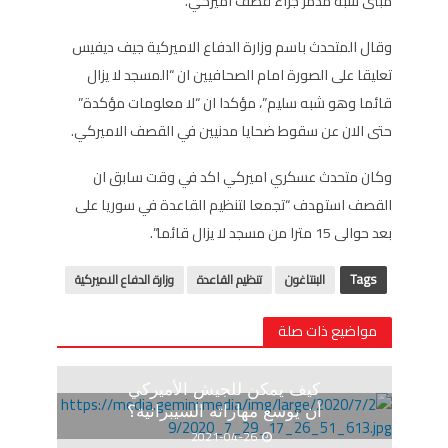
مبنى شبه مدمر جراء قصف اميركي.
وقال المتحدث باسم وزارة الدفاع الاميركية جيف ديفيس
تعليقا على الصورة امام الصحافيين ان “المسجد لا يزال
قائما وهو شبه سليم”، مؤكدا ان “لا معلومات مؤكدة”
حتى الان عن سقوط ضحايا مدنيين في القصف الاميركي.
وكان متحدث عسكري اميركي اكد في وقت سابق ان
القصف استهدف “تجمعا لتنظيم القاعدة في سوريا على
بعد حوالى 15 مترا من مسجد لا يزال قائما”.
Tags
البنتاغون
تنظيم القاعدة
وزارة الدفاع الاميركية
مواضيع ذات صلة
كيف يمكن للجيش الأميركي
أن يوسع مهاراته السيبرانية؟
2021-04-26