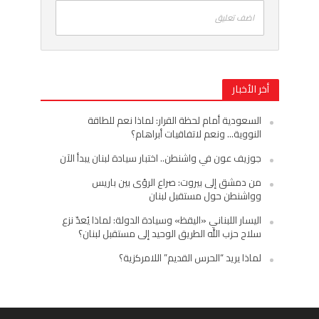
اضف تعليق
أخر الأخبار
السعودية أمام لحظة القرار: لماذا نعم للطاقة
النووية… ونعم لاتفاقيات أبراهام؟
جوزيف عون في واشنطن.. اختبار سيادة لبنان يبدأ الآن
من دمشق إلى بيروت: صراع الرؤى بين باريس
وواشنطن حول مستقبل لبنان
اليسار اللبناني «اليقظ» وسيادة الدولة: لماذا يُعدّ نزع
سلاح حزب الله الطريق الوحيد إلى مستقبل لبنان؟
لماذا يريد “الحرس القديم” اللامركزية؟