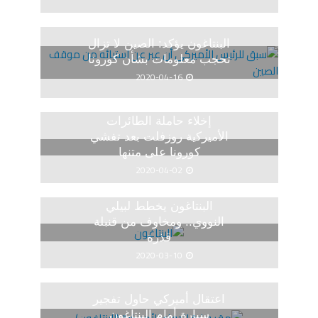
البنتاغون يؤكد: الصين لا تزال
تحجب معلومات بشأن كورونا
2020-04-16
إخلاء حاملة الطائرات
الأميركية روزفلت بعد تفشي
كورونا على متنها
2020-04-02
البنتاغون يخطط لبيلي
النووي.. ومخاوف من قنبلة
قذرة
2020-03-10
اعتقال أميركي حاول تفجير
سيارة أمام البنتاغون