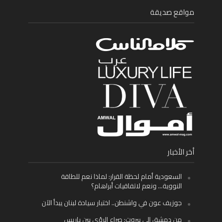
مواقع صديقة
أخر الأخبار
السعودية أمام لحظة القرار: لماذا نعم للطاقة
النووية… ونعم لاتفاقيات أبراهام؟
جوزيف عون في واشنطن.. اختبار سيادة لبنان يبدأ الآن
من دمشق إلى بيروت: صراع الرؤى بين باريس