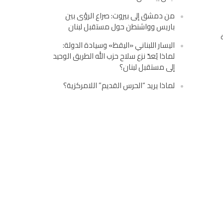
من دمشق إلى بيروت: صراع الرؤى بين
باريس وواشنطن حول مستقبل لبنان
اليسار اللبناني «اليقظ» وسيادة الدولة:
لماذا يُعدّ نزع سلاح حزب الله الطريق الوحيد
إلى مستقبل لبنان؟
لماذا يريد “الحرس القديم” اللامركزية؟