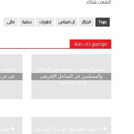
الشعب هناك.
Tags
الجزائر
ان اميناس
تطورات
عملية
مالى
مواضيع ذات صلة
فحص التطرف: جماعة نصر الإسلام
والمسلمين فى الساحل الإفريقى
فى غرب 
2021-07-25
لا صوت يعلو فوق كورونا.. كيف اثر
خيارا