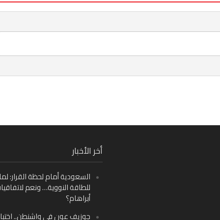
Fa
أخر الأخبار
Ins
السعودية أمام لحظة القرار: لما
Y
للطاقة النووية… ونعم لاتفاقيا
أبراهام؟
جوزيف عون في واشنطن.. اختبار