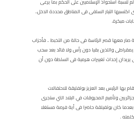
م لنسبة استحواذ الإسلاميين على الحكم بما يرعى
اكتسبها التيار السلفى فى المناطق محددة الدخل..
ابات مبكرة.
صار معها قصر الرئاسة فى حالة من التخبط .. فأحزاب
يمقراطى واللذين بقيا دون رأس ولا قائد بعد سحب
يي يريدان إحداث تغييرات هرمية فى السلطة دون أن
م بها الرئيس بعد العزيز بوتفليقة للاحتفالات
زائريين وتأميم المحروقات في البلاد التي ستجرى
 بعدما كان بوتفيلقة حاضرا فى أية فرصة مستغلا
لمته .