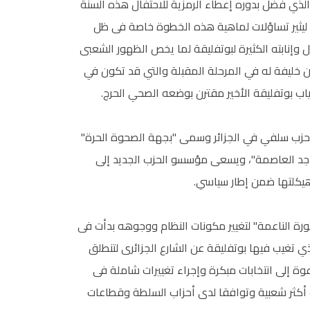
 الذي فضل بدوره إعطاء الرمزية للاحتفال هذه السنة
.. ليثير تساؤلات لماهية هذه الخطوة خاصة فى ظل
ل وإنابته الكثيرة لبوتفليقة لما يخص الظهور الشعبى
ن خليفة له في المرحلة المقبلة والتي قد تكون في
حزب سلفي في الجزائر وسمى "بجهة الصحوة الحرة"
جد العاصمة"، ويسعى مؤسسو الحزب الجديد إلى
هيكلتها ضمن إطار سياسي.
ثورة الناعمة" لتغيير مكونات النظام ووجوهه بدأت فى
تغيب فيها بوتفليقة عن الشارع الجزائرى لتنطلق
دعوة إلى انتخابات مبكرة وإجراء تغييرات شاملة فى
 أكثر شعبية وتوافقا لدى أحزاب السلطة وقطاعات