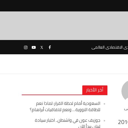
دى الاقتصادى العالمى
أخر الأخبار
السعودية أمام لحظة القرار: لماذا نعم
حى
للطاقة النووية… ونعم لاتفاقيات أبراهام؟
جوزيف عون في واشنطن.. اختبار سيادة
201
لبنان يبدأ الآن