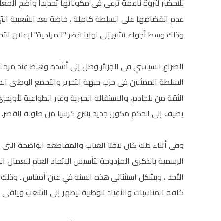
للتحضير لثروة ناعمة ترعى فى مكوناتها تحديدا واضح المعال
عدم انقضاضها على السلطة كاملة ، خاصة بعد الشعبية التى 
وذلك وسط أجواء تشير إلى نوايا قصر "المرادية" لإعلان انتخ
الصراع السياسي فى الجزائر وصل إلى أشده وهبط عند مرحلة 
السلطة الممثلين فى حزب جبهة التحرير والتجمع الوطنى الد
الثقة من بلخادم، والاستقالة الجبرية وغير الطواعية لأويح
يضيف إلى الحكم مكون جديد ينتزع كرسيا من طاولة القصر.
وفى أثناء ذلك كان لافتا الغياب والمقاطعة الواضحة التى قا
الرسمية بالذكرى المزدوجة لتأسيس الاتحاد العام للعمال الج
الأحد ، وبشكل استثنائي هذه السنة في عين أميناس.. وذلك
كافة المناسبات والأعياد الوطنية ليظهر إلى الشعب ويلقى ك