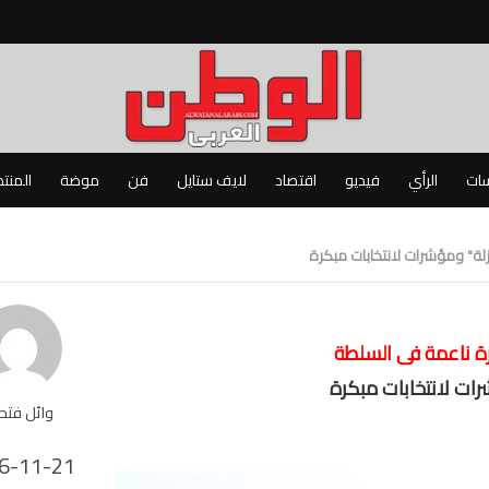
سات
الرأي
فيديو
اقتصاد
لايف ستايل
فن
موضة
المنت
لة" ومؤشرات لانتخابات مبكرة
رة ناعمة فى السلطة
ات لانتخابات مبكرة
وائل فت
6-11-21