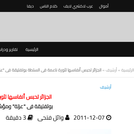
أموال
عرب لاكشري لايف
كلام الناس
ديفا
الرئيسية
تقارير ودرا
الرئيسية
»
أرشيف
»
الجزائر تحبس أنفاسها لثورة ناعمة فى السلطة بوتفليقة فى "عز
أرشيف
الجزائر تحبس أنفاسها لثو
بوتفليقة فى "عزلة" ومؤشر
2011-12-07
وائل فتحى
3 دقيقة