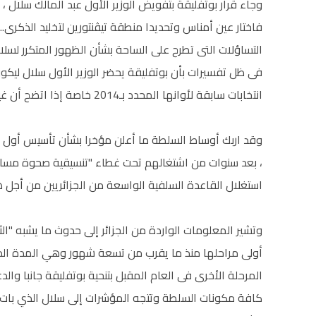
وجاء قرار بوتفليقة بتفويض الوزير الأول عبد المالك سلال ،
فاختار عين أمناس وتحديدا منطقة تيڤنتورين لتخليد الذكرى
التساؤلات التى تطرح على الساحة بشأن الظهور المتكرر لسلا
فى ظل تفسيرات بأن بوتفليقة يحضر الوزير الأول سلال ليكو
انتخابات سابقة لأوانها المحدد بـ2014 خاصة إذا اتضح أن غياب بوتفليقة الأخير مقترن بوضعه الصحي الحرج.
وقد اربك أوساط السلطة ما أعلن مؤخرا بشأن تأسيس أول 
، بعد سنوات من اشتغالهم تحت غطاء "تنسيقية صحوة مسا
استغلال القاعدة السلفية الواسعة من الجزائريين من أجل 
وتشير المعلومات الواردة من الجزائر إلى حدوث ما يشبه "ال
أولى مراحلها منذ ما يقرب من تسعة شهور وهي المدة الذي 
المرحلة الأخرى فى العام المقبل بتنحية بوتفليقة جانبا وال
كافة مكونات السلطة وتتجه المؤشرات إلى سلال الذي بات