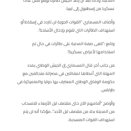
المدنية، وذلك بعد أن رصد الجيش طائرة بوينغ تنقل عتادا
عسكريا من إسطنبول إلى ليبيا.
وأضاف المسماري “القوات الجوية لن تتردد في إسقاط أو
استهداف الطائرات التي تقوم بإدخال الأسلحة”.
وتابع :”تلغى صفة المدنية على طائرات في حال تم
استخدامها لأغراض عسكرية”.
من جانب آخر، قال المسماري إن الجيش الوطني يمدد
المهلة التي أعطاها لمقاتلين في مصراتة متحالفين مع
حكومة الوفاق الوطني المعترف بها دوليا والمتمركزة في
طرابلس.
وأوضح “أمامهم الآن حتى منتصف ليل الأربعاء للانسحاب
من المدينة بدلا من منتصف ليل الأحد”، مؤكدا أنه لن يتم
استهداف القوات المنسحبة.