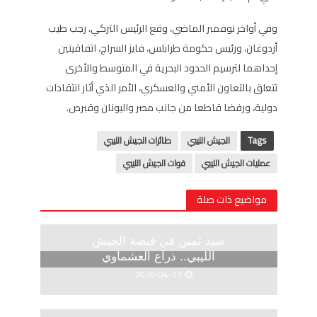
وفي أواخر نوفمبر الماضي، وقع الرئيس التركي، رجب طيب
أردوغان، ورئيس حكومة طرابلس، فايز السراج، اتفاقيتين
إحداهما لترسيم الحدود البحرية في المتوسط والأخرى
تتعلق بالتعاون الأمني والعسكري، الأمر الذي أثار انتقادات
دولية، ورفضا قاطعا من جانب مصر واليونان وقبرص.
Tags
الجيش الليبي
طائرات الجيش الليبي
عمليات الجيش الليبي
قوات الجيش الليبي
مواضيع ذات صلة
صيد ثمين في قبضة الجيش
الليبي.. ذراع العشماوي
2020-04-23