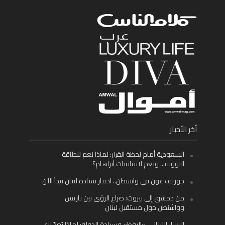
أخر الأخبار
السعودية أمام لحظة القرار: لماذا نعم للطاقة
النووية… ونعم لاتفاقيات أبراهام؟
جوزيف عون في واشنطن.. اختبار سيادة لبنان يبدأ الآن
من دمشق إلى بيروت: صراع الرؤى بين باريس
وواشنطن حول مستقبل لبنان
اليسار اللبناني «اليقظ» وسيادة الدولة: لماذا يُعدّ نزع