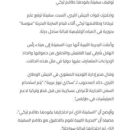
توقيف سفينة يقودها طاقم تركي
واحتجزت قوات الجيش الليبي، السبت، سفينة ترفع علم
غرينادا وطاقمها تركي أثناء قيام السرية البحرية “سوسة”
بدورية في المياه الإقليمية قبالة ساحل درنة.
وأعلنت البحرية الليبية أنها جرت السفينة إلى ميناء رأس
الهلال شرقي ليبيا للتفتيش والتحقق من حمولتها واتخاذ
الإجراءات المتعارف عليها دوليا في مثل هذه الحالات.
وقال مدير إدارة التوجيه المعنوي في الجيش الوطني
الليبي، خالد المحجوب، لـ”سكاي نيوز عربية”: “يتم استخدام
السفن التجارية لأغراض عسكرية من قبل قطر وتركيا لدعم
الميليشيات في طرابلس”.
وأوضح أن “السفينة التي تم احتجازها يقودها طاقم تركي”،
مضيفا أن “البحرية الليبية تقوم بالتحقيق مع طاقم السفينة
التي تم احتجازها قبالة سواحلنا”.