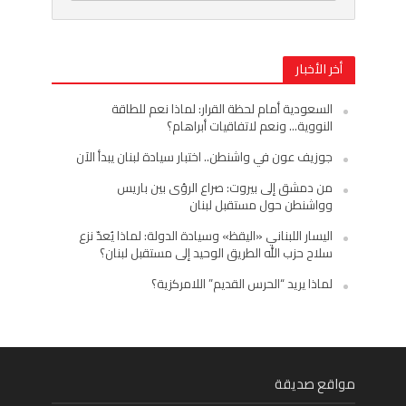
أخر الأخبار
السعودية أمام لحظة القرار: لماذا نعم للطاقة
النووية… ونعم لاتفاقيات أبراهام؟
جوزيف عون في واشنطن.. اختبار سيادة لبنان يبدأ الآن
من دمشق إلى بيروت: صراع الرؤى بين باريس
وواشنطن حول مستقبل لبنان
اليسار اللبناني «اليقظ» وسيادة الدولة: لماذا يُعدّ نزع
سلاح حزب الله الطريق الوحيد إلى مستقبل لبنان؟
لماذا يريد “الحرس القديم” اللامركزية؟
مواقع صديقة