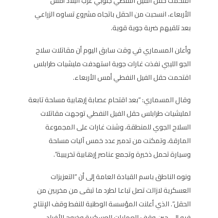
اقتحمت حقل الفيل النفطي جنوبي غرب البلاد أمس
الأربعاء، انسحبت من الحقل باتجاه مشروع تساوه الزراعي
بعد تلقيهم ضربة جوية قوية.
وأعلن المسماري في وقت سابق اليوم أن مقاتلات سلاح
الجو الليبي نفذت غارات جوية استهدفت مليشيات طرابلس
اقتحمت حقل الفيل النفطي أمس الأربعاء.
وقال المسماري: “بعد اقتحام عصابة إرهابية مسلحة تابعة
لمليشيات طرابلس حقل الفيل النفطي توجهت مقاتلات
السلاح الجوي للمنطقة، وشنت غارات على المجموعة
المارقة، وتمكنت من تدمير عدد خمس آليات مسلحة
وسيارة تحمل ذخيرة وتجمع عناصر إرهابية تخريبية”.
ونوه الناطق باسم القيادة العامة إلى أن “التعزيزات
العسكرية لازالت تصل تباعا لطرد ما تبقى من مخربين من
الحقل”. الذي أعلنت المؤسسة الوطنية للنفط وقف الإنتاج
فيه إلى حين وقف العمليات العسكرية وخروج الأفراد