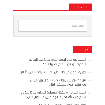
اضف تعليق
اضف تعليق
أخر الأخبار
السعودية أمام لحظة القرار: لماذا نعم للطاقة
النووية… ونعم لاتفاقيات أبراهام؟
جوزيف عون في واشنطن.. اختبار سيادة لبنان يبدأ الآن
من دمشق إلى بيروت: صراع الرؤى بين باريس
وواشنطن حول مستقبل لبنان
اليسار اللبناني «اليقظ» وسيادة الدولة: لماذا يُعدّ نزع
سلاح حزب الله الطريق الوحيد إلى مستقبل لبنان؟
لماذا يريد “الحرس القديم” اللامركزية؟