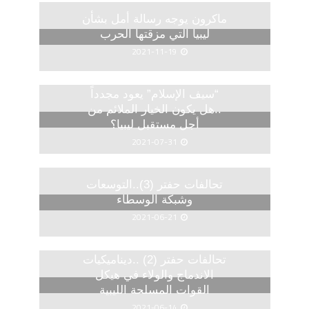
ماكرون يوجه رسالة أمل بشأن
ليبيا التي مزقتها الحرب
2021-11-19
“سيف الإسلام” يعود مجدداً
..هل يكون الخيار الملائم من
أجل مستقبل ليبيا؟
2021-07-31
تحالفات حفتر (3)..التوسعات
وشبكة الوسطاء
2021-06-21
تحالفات حفتر (2) ..ديناميكيات
الاندماج والولاء في هيكل
القوات المسلحة الليبية
2021-06-14