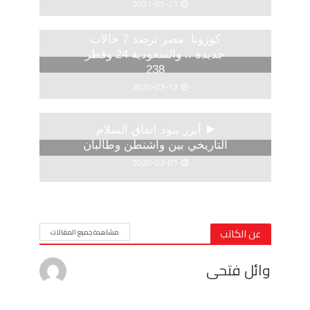
2021-05-21
كورونا: مصر ترصد 7 حالات
جديدة .. والسعودية 24 وقطر
238
2020-03-12
أبرز بنود اتفاق السلام
التاريخي بين واشنطن وطالبان
2020-03-01
عن الكاتب
مشاهدة جميع المقالات
وائل فتحى