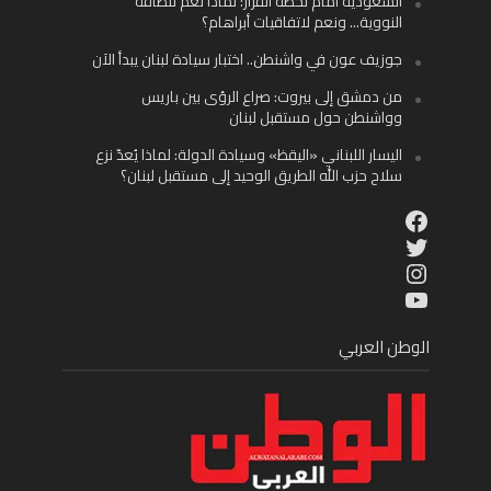
السعودية أمام لحظة القرار: لماذا نعم للطاقة
النووية… ونعم لاتفاقيات أبراهام؟
جوزيف عون في واشنطن.. اختبار سيادة لبنان يبدأ الآن
من دمشق إلى بيروت: صراع الرؤى بين باريس
وواشنطن حول مستقبل لبنان
اليسار اللبناني «اليقظ» وسيادة الدولة: لماذا يُعدّ نزع
سلاح حزب الله الطريق الوحيد إلى مستقبل لبنان؟
Facebook
Twitter
Instagram
YouTube
الوطن العربي