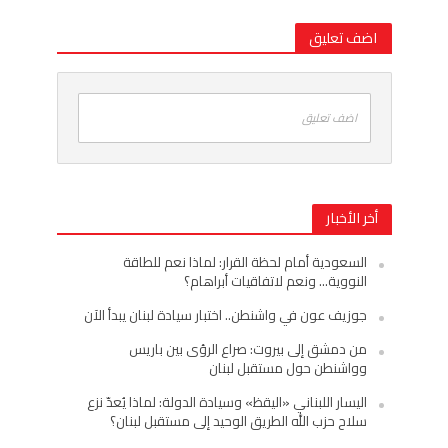
اضف تعليق
اضف تعليق
أخر الأخبار
السعودية أمام لحظة القرار: لماذا نعم للطاقة
النووية… ونعم لاتفاقيات أبراهام؟
جوزيف عون في واشنطن.. اختبار سيادة لبنان يبدأ الآن
من دمشق إلى بيروت: صراع الرؤى بين باريس
وواشنطن حول مستقبل لبنان
اليسار اللبناني «اليقظ» وسيادة الدولة: لماذا يُعدّ نزع
سلاح حزب الله الطريق الوحيد إلى مستقبل لبنان؟