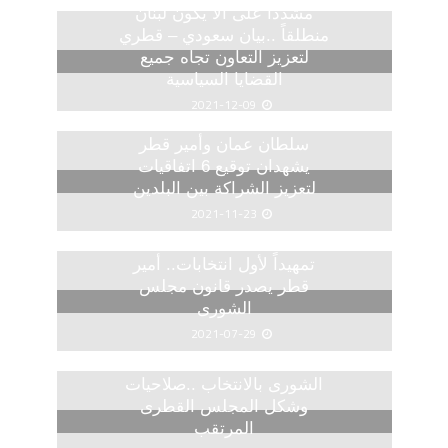
مشددا على ألا يكون لبنان
منطلقاً ..بيان سعودي – قطري
لتعزيز التعاون تجاه جميع
القضايا السياسية
2021-12-09
سلطان عمان وأمير قطر
يشهدان توقيع 6 اتفاقيات
لتعزيز الشراكة بين البلدين
2021-11-23
تمهيداً لأول انتخابات.. أمير
قطر يصدر قانون مجلس
الشورى
2021-07-29
الشورى بالانتخاب ..صلاحيات
وشكل المجلس القطرى
المرتقب