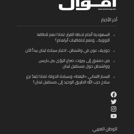
أخر الأخبار
السعودية أمام لحظة القرار: لماذا نعم للطاقة
النووية… ونعم لاتفاقيات أبراهام؟
جوزيف عون في واشنطن.. اختبار سيادة لبنان يبدأ الآن
من دمشق إلى بيروت: صراع الرؤى بين باريس
وواشنطن حول مستقبل لبنان
اليسار اللبناني «اليقظ» وسيادة الدولة: لماذا يُعدّ نزع
سلاح حزب الله الطريق الوحيد إلى مستقبل لبنان؟
Facebook
Twitter
Instagram
YouTube
الوطن العربي