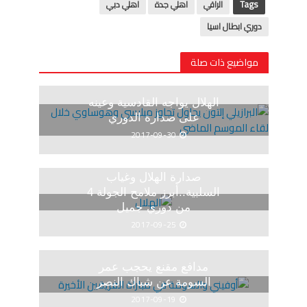
Tags
الراقي
اهلي جدة
اهلي دبي
دوري ابطال اسيا
مواضيع ذات صلة
الهلال يواجه القادسية وعينه
على صدارة الدوري
2017-09-30
صدارة الهلال وغياب
السلبية..أبرز ملامح الجولة 4
من دوري جميل
2017-09-25
مدافع مقنع يحجب عمر
السومة عن شباك النصر
2017-09-19