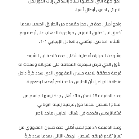
المواجهة التي احتضنها ستاد راشد في إياب الدور ثمن
النهائي لدوري أبطال آسيا.
ونجح أهلي جدة في حجز مقعده من الطريق الصعب بعدما
أخفق في تحقيق الفوز في مواجهة الذهاب على أرضه يوم
الثلاثاء الماضي، ليكتفي بالتعادل الإيجابي 1-1.
وشهدت المباراة أفضلية لأهلي جدة خاصة في الشوط
الأول الذي فرض سيطرته المطلقة على مجرياته وسنحت له
فرصة محققة للاعبه حسين المقهوي الذي سدد كرةً داخل
منطقة الجزاء إلا أن الحارس ماجد ناصر أبعدها بصعوبة.
وعند الدقيقة 18 تمكن قائد أهلي جدة تيسير الجاسم من
افتتاح التسجيل بعدما حول عرضية زميله اليوناني
فيتفاتزيديس بقدمه في شباك الحارس ماجد ناصر.
وعند الدقيقة 24 نجح لاعب أهلي جدة حسين المقهوي من
تعزيز تقدم فريقه بتسجيل الهدف الثاني بعدما سدد كرةً