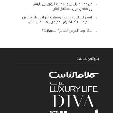
من دمشق إلى بيروت: صراع الرؤى بين باريس
وواشنطن حول مستقبل لبنان
اليسار اللبناني «اليقظ» وسيادة الدولة: لماذا يُعدّ نزع
سلاح حزب الله الطريق الوحيد إلى مستقبل لبنان؟
لماذا يريد “الحرس القديم” اللامركزية؟
مواقع صديقة