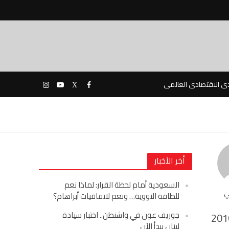
دى الاقتصادى العالمى
أخر الأخبار
السعودية أمام لحظة القرار: لماذا نعم
ي
للطاقة النووية… ونعم لاتفاقيات أبراهام؟
جوزيف عون في واشنطن.. اختبار سيادة
201
لبنان يبدأ الآن