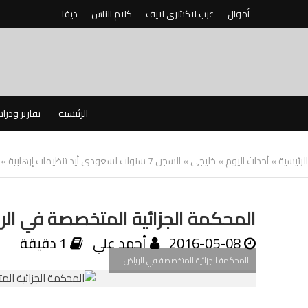
أموال
عرب لاكشري لايف
كلام الناس
ديفا
الرئيسية
تقارير ودرا
الرئيسية
»
أحداث اليوم
»
خليجي
»
السجن 7 سنوات لسعودي أيد تنظيمات إرهابية
»
المحكمة الجزائية المتخصصة في الر
2016-05-08
أحمد علي
1 دقيقة
المحكمة الجزائية المتخصصة في الرياض