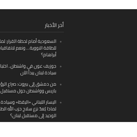
Fa
أخر الأخبار
Ins
السعودية أمام لحظة القرار: لما
Y
للطاقة النووية… ونعم لاتفاقيا
أبراهام؟
جوزيف عون في واشنطن.. اختبار
سيادة لبنان يبدأ الآن
من دمشق إلى بيروت: صراع الرؤ
باريس وواشنطن حول مستقبل ل
اليسار اللبناني «اليقظ» وسيادة ا
لماذا يُعدّ نزع سلاح حزب الله الط
الوحيد إلى مستقبل لبنان؟