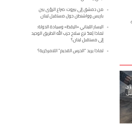
من دمشق إلى بيروت: صراع الرؤى بين
باريس وواشنطن حول مستقبل لبنان
اليسار اللبناني «اليقظ» وسيادة الدولة:
لماذا يُعدّ نزع سلاح حزب الله الطريق الوحيد
إلى مستقبل لبنان؟
لماذا يريد “الحرس القديم” اللامركزية؟
ؤى
بل