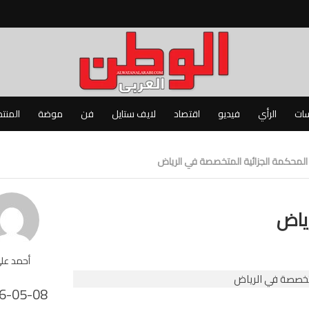
سات
الرأي
فيديو
اقتصاد
لايف ستايل
فن
موضة
المنت
المحكمة الجزائية المتخصصة في الرياض
ياض
أحمد عل
6-05-08