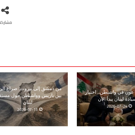
مشاركة
من دمشق إلى بيروت: صراع الر
ون في واشنطن.. اختبار
بين باريس وواشنطن حول مستق
يادة لبنان يبدأ الآن
لبنان
2026-07-24
2026-07-13