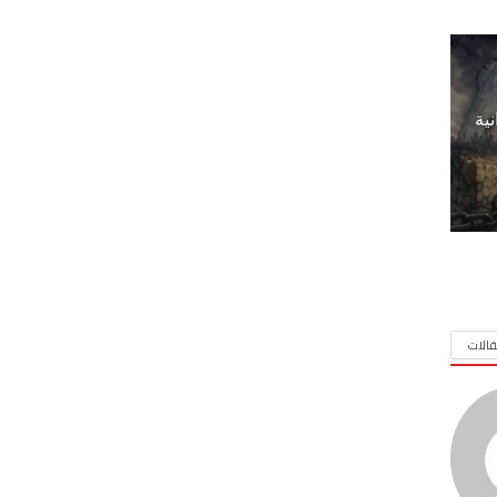
نية
الات