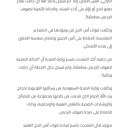
التركي، أمس الاثنين، إنه “لم تسجل بحمد الله أي حالات تعكر
صفو الحج أو تؤثر على أداء النسك، والحالة الأمنية لضيوف
الرحمن مطمئنة”.
وكثفت قوات أمن الحج من وجودها في المشاعر
المقدسة، للحفاظ على أمن الحجيج وضمان سلاسة التدفق
إلى هذه الأماكن.
من جانبه، أكد المتحدث باسم وزارة الصحة أن “الحالة الصحية
لضيوف الرحمن مطمئنة، ولم تسجل حتى اللحظة أي حالات
وبائية”.
وكثفت وزارة الصحة السعودية من رسائلها التوعوية لحجاج
بيت الله الحرام التي قدمت من خلالها مجموعة من النصائح
والإرشادات الصحية باللغتين العربية والإنجليزية، وذلك
للحفاظ على صحة ضيوف الرحمن.
بدوره، قال ‏المتحدث باسم قيادة قوات أمن الحج العقيد