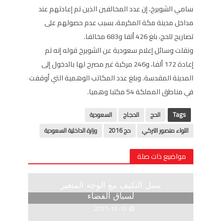
سامي الشويرخ، إن عدد المخالفين الذين تم إعادتهم عند
مداخل مدينة مكة المكرمة، بسبب عدم حصولهم على
تصاريح للحج، بلغ 426 ألفا و683 مخالفا.
ونقلت وسائل إعلام سعودية عن الشويرخ قوله إنه تم
إعادة 172 ألفا، و246 مركبة غير مصرح لها بالدخول إلى
المدينة المقدسة. وبلغ عدد المكاتب الوهمية التي أوقفت
في مناطق المملكة 54 مكتبا وهميا.
Tags
الحج
الحجاج
السعودية
اللواء منصور التركي
حج 2016
وزارة الداخلية السعودية
مواضيع ذات صلة
سبل التكيف مع الوجه المتغير
لسباق الفضاء
2021-12-10