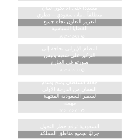
مشددا على ألا يكون لبنان
منطلقاً ..بيان سعودي – قطري
لتعزيز التعاون تجاه جميع
القضايا السياسية
2021-12-09
النظام الإيرانى بحاجة إلى
التركيز على شعبه وليس
صورته فى الخارج
2021-07-30
جلالة السلطان يمنح وسام
النعمان من الدرجة الأولى
لسفير السعودية المنتهية
مهمته
2021-02-01
السعودية ترفع حظر التجول
جزئيًا بجميع مناطق المملكة