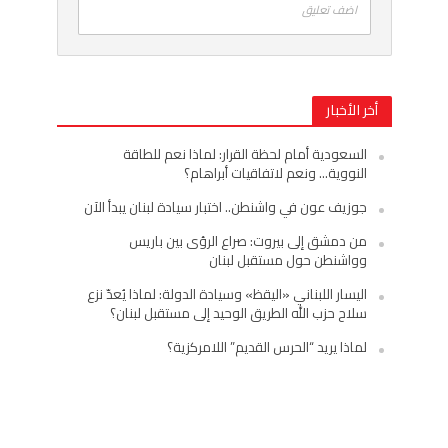
اضف تعليق
أخر الأخبار
السعودية أمام لحظة القرار: لماذا نعم للطاقة
النووية… ونعم لاتفاقيات أبراهام؟
جوزيف عون في واشنطن.. اختبار سيادة لبنان يبدأ الآن
من دمشق إلى بيروت: صراع الرؤى بين باريس
وواشنطن حول مستقبل لبنان
اليسار اللبناني «اليقظ» وسيادة الدولة: لماذا يُعدّ نزع
سلاح حزب الله الطريق الوحيد إلى مستقبل لبنان؟
لماذا يريد “الحرس القديم” اللامركزية؟