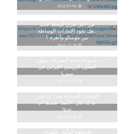
2022-01-04
من أجل شرق أوسط جديد
..هل تقود الإمارات الوساطة
بين موسكو وأنقرة ؟
2021-11-28
ما وراء ساحة المعركة ..تطور
التعاون الروسي الإيراني في
سوريا
2021-11-21
الولايات المتحدة يجب أن تقرر
ما إذا كان “الأسد” صديقًا أم
عدوًا
2021-09-09
الخطوة التالية ..الشرق