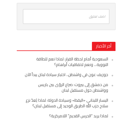
اضف تعليق
أخر الأخبار
السعودية أمام لحظة القرار: لماذا نعم للطاقة
النووية… ونعم لاتفاقيات أبراهام؟
جوزيف عون في واشنطن.. اختبار سيادة لبنان يبدأ الآن
من دمشق إلى بيروت: صراع الرؤى بين باريس
وواشنطن حول مستقبل لبنان
اليسار اللبناني «اليقظ» وسيادة الدولة: لماذا يُعدّ نزع
سلاح حزب الله الطريق الوحيد إلى مستقبل لبنان؟
لماذا يريد “الحرس القديم” اللامركزية؟