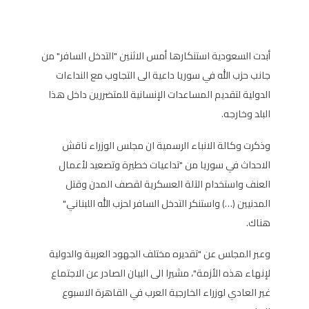
أبدت السعودية استنكارها أمس الاثنين "التدخل السافر" من
جانب حزب الله في سوريا داعية الى التجاوب مع النداءات
الدولية لتقديم المساعدات الإنسانية للمتضررين داخل هذا
البلد وخارجه.
وذكرت وكالة الانباء الرسمية ان مجلس الوزراء ناقش
الاحداث في سوريا من "تداعيات خطيرة وتصعيد لأعمال
العنف واستخدام الآلة العسكرية لقصف المدن وقتل
المدنيين (…) واستنكر التدخل السافر لحزب الله اللبناني"
هناك.
وعبر المجلس عن "تقديره مختلف الجهود العربية والدولية
لإنهاء هذه الأزمة"، مشيرا الى البيان الصادر عن الاجتماع
غير العادي لوزراء الخارجية العرب في القاهرة الاسبوع