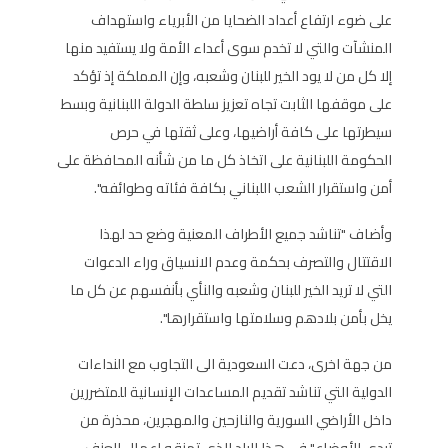
على ضوء ارتفاع أعداد الضحايا من الأبرياء واستهداف
المنشآت والتي لا تخدم سوى أعداء الأمة ولا يستفيد منها
إلا كل من لا يود الخير للبنان وشعبه، وإن المملكة إذ تؤكد
على موقفها الثابت تجاه تعزيز سلطة الدولة اللبنانية وبسط
سيطرتها على كافة أراضيها، وعلى ثقتها في حرص
الحكومة اللبنانية على اتخاذ كل ما من شأنه المحافظة على
أمن واستقرار الشعب اللبناني بكافة فئاته وطوائفه".
وأضاف "تناشد جميع الأطراف المعنية وضع حد لهذا
الاقتتال والتصرف بحكمة وعدم الانسياق وراء الدعوات
التي لا تريد الخير للبنان وشعبه والنأي بأنفسهم عن كل ما
يخل بأمن بلادهم وسلامتها واستقرارها".
من جهة اخرى، دعت السعودية الى التجاوب مع النداءات
الدولية التي تناشد تقديم المساعدات الإنسانية للمتضررين
داخل الأراضي السورية والنازحين والمهجرين، محذرة من
تردي الأوضاع" في هذا البلد الذي تمزقه اعمال العنف.