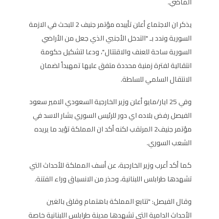
الماضي.
يذكر ان الاجتماع أعلن تأييده مؤتمر جنيف 2 للبحث في الازمة
السورية وندد بـ "التدخل الأجنبي الذي جعل من الأراضي
السورية ساحة للعنف والاقتتال"، ودعا لتشكيل حكومة
انتقالية لفترة زمنية محددة متفق عليها تمهيداً لضمان
الانتقال السلمي للسلطة.
وفي 25 ايار/مايو أعلن وزير الخارجية السعودي الامير سعود
الفيصل رفض بلاده اي دور للرئيس السوري بشار الاسد في
مؤتمر جنيف2 المرتقب لكنه أكد ان المملكة تؤيد ما يريده
الشعب السوري.
كما أكد أعرب وزير الخارجية، عن أسف المملكة للأحداث التي
تشهدها طرابلس اللبنانية، وحذر من الانسياق وراء الفتنة.
وقال الفيصل: "تتابع المملكة باهتمام وقلق بالغين
الأحداث الدامية التي تشهدها مدينة طرابلس اللبنانية خاصة