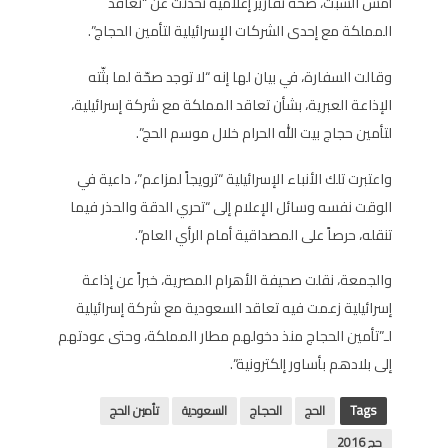
أمس السبت، صحة تقارير إعلامية تحدثت عن “تعاقد
المملكة مع إحدى الشركات الإسرائيلية لتأمين الحجاج”.
وقالت السفارة، في بيان لها إنه “لا توجد صحّة لما بثّته
الإذاعة العبرية، بشأن تعاقد المملكة مع شركة إسرائيلية،
لتأمين حجاج بيت الله الحرام خلال موسم الحج”.
واعتبرت تلك الأنباء الإسرائيلية “ترويجاً لمزاعم”، داعية في
الوقت نفسه وسائل الإعلام إلى “تحري الدقة والحذر فيما
تنقله، حرصاً على المصداقية أمام الرأي العام”.
والجمعة، نقلت صحيفة الأهرام المصرية، خبراً عن إذاعة
إسرائيلية زعمت فيه تعاقد السعودية مع شركة إسرائيلية
لـ”تأمين الحجاج منذ دخولهم مطار المملكة، وحتى عودتهم
إلى بلادهم بأساور إلكترونية”.
Tags
الحج
الحجاج
السعودية
تأمين الحج
حج 2016