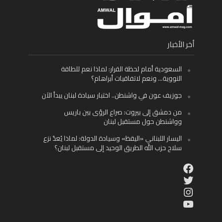
أخر الأخبار
السعودية أمام لحظة القرار: لماذا نعم للطاقة
النووية… ونعم لاتفاقيات أبراهام؟
جوزيف عون في واشنطن.. اختبار سيادة لبنان يبدأ الآن
من دمشق إلى بيروت: صراع الرؤى بين باريس
وواشنطن حول مستقبل لبنان
اليسار اللبناني «اليقظ» وسيادة الدولة: لماذا يُعدّ نزع
سلاح حزب الله الطريق الوحيد إلى مستقبل لبنان؟
Facebook
Twitter
Instagram
YouTube