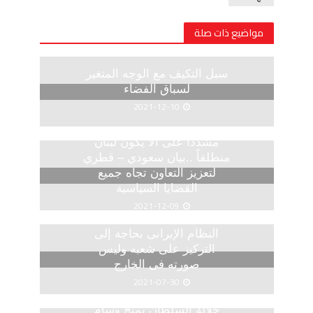
مواضيع ذات صلة
سبل التكيف مع الوجه المتغير
لسباق الفضاء
2021-12-10
مشددا على ألا يكون لبنان
منطلقاً ..بيان سعودي – قطري
لتعزيز التعاون تجاه جميع
القضايا السياسية
2021-12-09
النظام الإيرانى بحاجة إلى
التركيز على شعبه وليس
صورته فى الخارج
2021-07-30
جلالة السلطان يمنح وسام