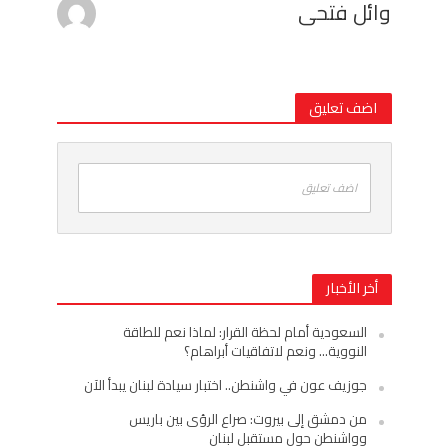
وائل فتحى
اضف تعليق
اضف تعليق
أخر الأخبار
السعودية أمام لحظة القرار: لماذا نعم للطاقة
النووية… ونعم لاتفاقيات أبراهام؟
جوزيف عون في واشنطن.. اختبار سيادة لبنان يبدأ الآن
من دمشق إلى بيروت: صراع الرؤى بين باريس
وواشنطن حول مستقبل لبنان