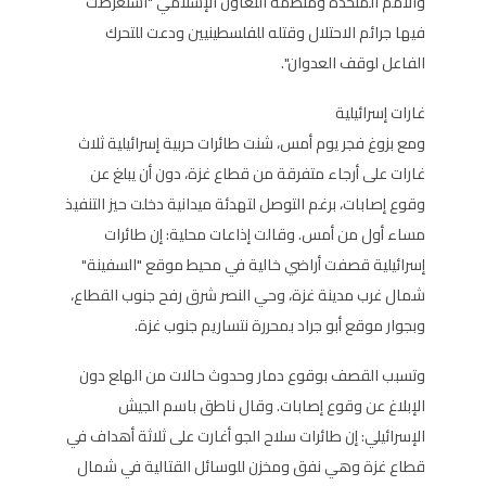
والأمم المتحدة ومنظمة التعاون الإسلامي "استعرضت
فيها جرائم الاحتلال وقتله للفلسطينيين ودعت للتحرك
الفاعل لوقف العدوان".
غارات إسرائيلية
ومع بزوغ فجر يوم أمس، شنت طائرات حربية إسرائيلية ثلاث
غارات على أرجاء متفرقة من قطاع غزة، دون أن يبلغ عن
وقوع إصابات، برغم التوصل لتهدئة ميدانية دخلت حيز التنفيذ
مساء أول من أمس. وقالت إذاعات محلية: إن طائرات
إسرائيلية قصفت أراضي خالية في محيط موقع "السفينة"
شمال غرب مدينة غزة، وحي النصر شرق رفح جنوب القطاع،
وبجوار موقع أبو جراد بمحررة نتساريم جنوب غزة.
وتسبب القصف بوقوع دمار وحدوث حالات من الهلع دون
الإبلاغ عن وقوع إصابات. وقال ناطق باسم الجيش
الإسرائيلي: إن طائرات سلاح الجو أغارت على ثلاثة أهداف في
قطاع غزة وهي نفق ومخزن للوسائل القتالية في شمال