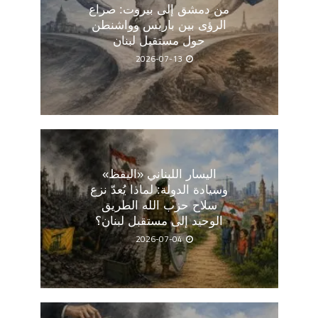
من دمشق إلى بيروت: صراع
الرؤى بين باريس وواشنطن
حول مستقبل لبنان
2026-07-13
اليسار اللبناني «اليقظ»
وسيادة الدولة: لماذا يُعدّ نزع
سلاح حزب الله الطريق
الوحيد إلى مستقبل لبنان؟
2026-07-04