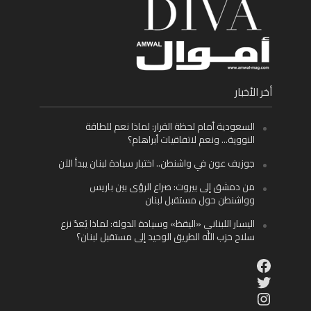
أخر الأخبار
السعودية أمام لحظة القرار: لماذا نعم للطاقة
النووية… ونعم لاتفاقيات أبراهام؟
جوزيف عون في واشنطن.. اختبار سيادة لبنان يبدأ الآن
من دمشق إلى بيروت: صراع الرؤى بين باريس
وواشنطن حول مستقبل لبنان
اليسار اللبناني «اليقظ» وسيادة الدولة: لماذا يُعدّ نزع
سلاح حزب الله الطريق الوحيد إلى مستقبل لبنان؟
Facebook
Twitter
Instagram