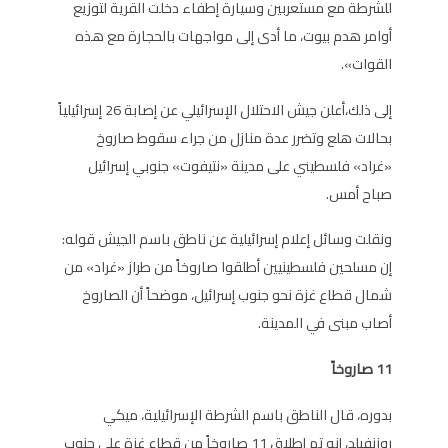
للشرطة مع مستعربين وسيارة إطفاء دخلت القرية لتوزيع
أوامر هدم بيوت، ما أدى إلى مواجهات بالحجارة مع هذه
القوات».
إلى ذلك،أعلن جيش الاحتلال الإسرائيلي عن إصابة 26 إسرائيلياً
بحالات هلع وتضرر عدة منازل من جراء سقوط صاروخ
«غراد» فلسطيني على مدينة «نتيفوت» جنوبي إسرائيل
صباح أمس.
ونقلت وسائل إعلام إسرائيلية عن ناطق باسم الجيش قوله:
إن مسلحين فلسطينيين أطلقوا صاروخاً من طراز «غراد» من
شمال قطاع غزة نحو جنوب إسرائيل، موضحاً أن الصاروخ
أصاب مبنى في المدينة.
11 صاروخاً
بدوره، قال الناطق باسم الشرطة الإسرائيلية، ميكي
روزنفيلد، إنه تم إطلاق 11 صاروخاً من قطاع غزة على جنوب