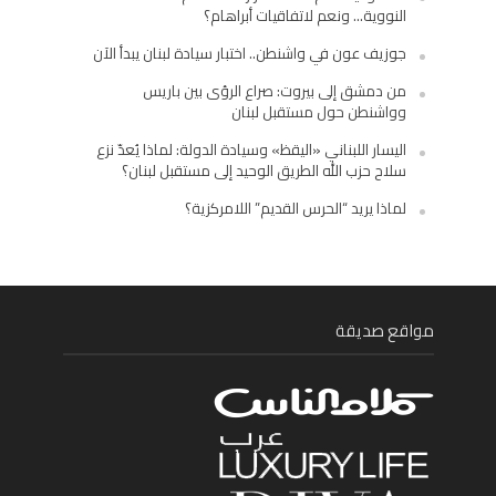
النووية… ونعم لاتفاقيات أبراهام؟
جوزيف عون في واشنطن.. اختبار سيادة لبنان يبدأ الآن
من دمشق إلى بيروت: صراع الرؤى بين باريس
وواشنطن حول مستقبل لبنان
اليسار اللبناني «اليقظ» وسيادة الدولة: لماذا يُعدّ نزع
سلاح حزب الله الطريق الوحيد إلى مستقبل لبنان؟
لماذا يريد “الحرس القديم” اللامركزية؟
مواقع صديقة