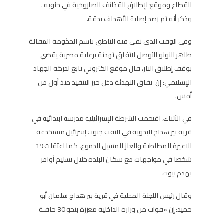
القطاع وموقع لإطلاق القذائف الصاروخية في جنوبه .
وذكر أنه تم رصد إصابة الأهداف بدقة.
وفي الوقت الذي نفى فيه الناطق باسم الحكومة المقالة
طاهر النونو التوصل لاتفاق تهدئة برعاية مصرية يقضي
بوقف إطلاق النار، قال موقع الكتروني تابع لحركة الجهاد
الإسلامي: إن اتفاق التهدئة دخل حيز التنفيذ منذ أول من
أمس.
في الأثناء، اقتحمت الشرطة الإسرائيلية مدرسة ابتدائية في
قرية بير هداج البدوية في النقب جنوب إسرائيل مستخدمة
الاعيرة المطاطية والغاز المسيل للدموع، كما اعتقلت 19
شخصا في مواجهات مع سكان البلدة خلال تسليم أوامر
بهدم بيوت.
وقال رئيس اللجنة المحلية في قرية بير هداج سلمان أبو
حميد: إن «قوات من وزارة الداخلية معززة بنحو 30 حافلة