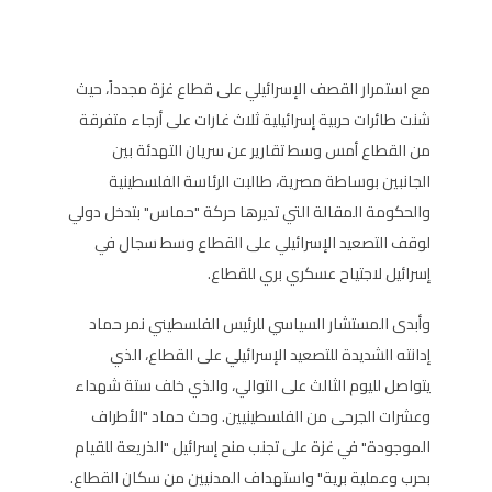
مع استمرار القصف الإسرائيلي على قطاع غزة مجدداً، حيث
شنت طائرات حربية إسرائيلية ثلاث غارات على أرجاء متفرقة
من القطاع أمس وسط تقارير عن سريان التهدئة بين
الجانبين بوساطة مصرية، طالبت الرئاسة الفلسطينية
والحكومة المقالة التي تديرها حركة "حماس" بتدخل دولي
لوقف التصعيد الإسرائيلي على القطاع وسط سجال في
إسرائيل لاجتياح عسكري بري للقطاع.
وأبدى المستشار السياسي للرئيس الفلسطيني نمر حماد
إدانته الشديدة للتصعيد الإسرائيلي على القطاع، الذي
يتواصل لليوم الثالث على التوالي، والذي خلف ستة شهداء
وعشرات الجرحى من الفلسطينيين. وحث حماد "الأطراف
الموجودة" في غزة على تجنب منح إسرائيل "الذريعة للقيام
بحرب وعملية برية" واستهداف المدنيين من سكان القطاع.