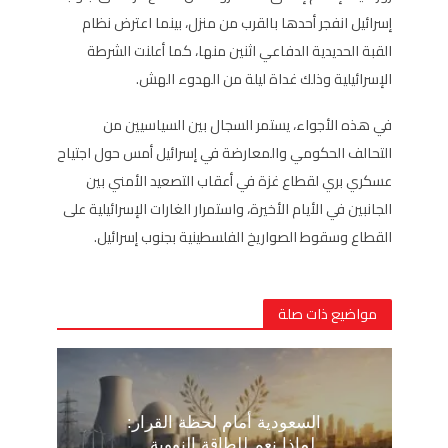
إسرائيل انفجر أحدها بالقرب من منزل، بينما اعترض نظام
القبة الحديدية الدفاعي اثنين منها، كما أعلنت الشرطة
الإسرائيلية وذلك غداة ليلة من الهدوء الهش.
في هذه الأجواء، يستمر السجال بين السياسيين من
التحالف الحكومي والمعارضة في إسرائيل أمس حول اجتياح
عسكري بري لقطاع غزة في أعقاب التصعيد الأمني بين
الجانبين في الأيام الأخيرة، واستمرار الغارات الإسرائيلية على
القطاع وسقوط الصواريخ الفلسطينية بجنوب إسرائيل.
مواضيع ذات صلة
السعودية أمام لحظة القرار:
لماذا نعم للطاقة النووية…