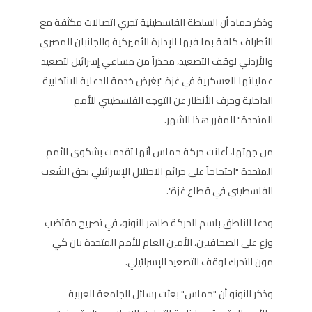
وذكر حماد أن السلطة الفلسطينية تجري اتصالات مكثفة مع
الأطراف كافة بما فيها الإدارة الأميركية والجانبان المصري
والأردني لوقف التصعيد، محذراً من مساعي إسرائيل لتصعيد
عملياتها العسكرية في غزة "بغرض خدمة الدعاية الانتخابية
الداخلية وحرف الأنظار عن التوجه الفلسطيني للأمم
المتحدة" المقرر هذا الشهر.
من جهتها، أعلنت حركة حماس أنها تقدمت بشكوى للأمم
المتحدة "احتجاجاً على جرائم الاحتلال الإسرائيلي بحق الشعب
الفلسطيني في قطاع غزة".
ودعا الناطق باسم الحركة طاهر النونو، في تصريح مقتضب
وزع على الصحافيين، الأمين العام للأمم المتحدة بان كي
مون للتحرك لوقف التصعيد الإسرائيلي.
وذكر النونو أن "حماس" بعثت رسائل للجامعة العربية