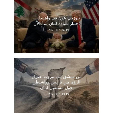
جوزيف عون في واشنطن..
اختبار سيادة لبنان يبدأ الآن
2026-07-24
من دمشق إلى بيروت: صراع
الرؤى بين باريس وواشنطن
حول مستقبل لبنان
2026-07-13