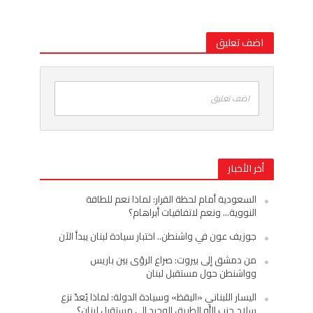
اضف تعليق
اضف تعليق
أخر الأخبار
السعودية أمام لحظة القرار: لماذا نعم للطاقة
النووية… ونعم لاتفاقيات أبراهام؟
جوزيف عون في واشنطن.. اختبار سيادة لبنان يبدأ الآن
من دمشق إلى بيروت: صراع الرؤى بين باريس
وواشنطن حول مستقبل لبنان
اليسار اللبناني «اليقظ» وسيادة الدولة: لماذا يُعدّ نزع
سلاح حزب الله الطريق الوحيد إلى مستقبل لبنان؟