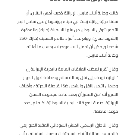
كانت وكالة أنباء فارس الإيرانيّة ذكرت، أمس الاثنين، أن
سفنا حربيّة إيرانيّة رست في ميناء بورسودان على ساحل البحر
الأحمر شرقي السودان من بينها السفينة (خارك) والمدمّرة
(الشهيد نقدي)، ويبلغ عدد أفراد طاقم السفينة (خارك) 250
شخصا ويمكن أن تحمل ثلاث مروحيات، بحسب ما أعلنته
وكالة أنباء فارس.
وقال تقرير لمكتب العلاقات العامة بالبحرية الإيرانية إن
"الزيارة تهدف إلى نقل رسالة سلام وصداقة لدول الجوار
وضمان الأمن للنقل والشحن ضدّ القرصنة البحريّة"، وأضاف
التقرير أنه "من المقرر أن يعقد قادة مجموعة السفن
الإيرانيّة اجتماعًا مع قائد البحرية السودانيّة لكنه لم يحدد
موعدًا قاطعًا".
وقال الناطق الرسمي للجيش السوداني العقيد الصوارمي
خالد سعد لوكالة الأنباء الرسميَّة إن وصول السفينتين يأتي