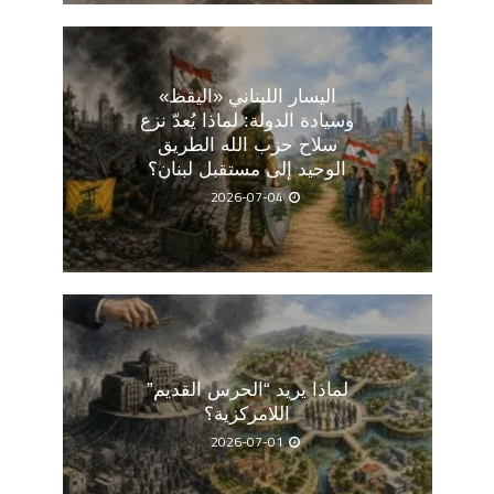
اليسار اللبناني «اليقظ»
وسيادة الدولة: لماذا يُعدّ نزع
سلاح حزب الله الطريق
الوحيد إلى مستقبل لبنان؟
2026-07-04
لماذا يريد “الحرس القديم”
اللامركزية؟
2026-07-01