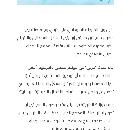
نفَى وزير الخارجيّة السوداني، علي كرتي، وجود صلة بين
وصول سفينتين حربيتين إيرانيتين للساحل السوداني والاتهام
الذي وجهته الخرطوم لإسرائيل بقصف مجمع اليرموك
الحربي الأسبوع الماضي.
جاء حديث "كرتي" في مؤتمر صحفي بالخرطوم، أمس
الثلاثاء، موضحًا خلاله أن "وصول السفينتين لم يكن أمرًا
سريًا"، مضيفا بقوله إن "إسرائيل تستغلّ تقنيتها العالية التي
تحصل عليها من أميركا للقيام بالأعمال الصبيانيّة الإرهابيّة".
ونفت وزارة الخارجيّة في بيان عقب وصول السفينتين أن
تكون لإيران صلة بالمجمع الحربي، وذكرت في البيان أن "إيران
ليست بحاجة لسلاح تصنعه في السودان سواء لها أو
لحلفائها"، وفق ما نقلته وكالات الأنباء.