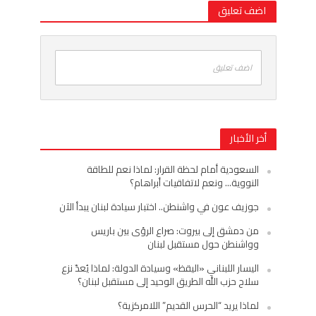
اضف تعليق
اضف تعليق
أخر الأخبار
السعودية أمام لحظة القرار: لماذا نعم للطاقة
النووية… ونعم لاتفاقيات أبراهام؟
جوزيف عون في واشنطن.. اختبار سيادة لبنان يبدأ الآن
من دمشق إلى بيروت: صراع الرؤى بين باريس
وواشنطن حول مستقبل لبنان
اليسار اللبناني «اليقظ» وسيادة الدولة: لماذا يُعدّ نزع
سلاح حزب الله الطريق الوحيد إلى مستقبل لبنان؟
لماذا يريد “الحرس القديم” اللامركزية؟