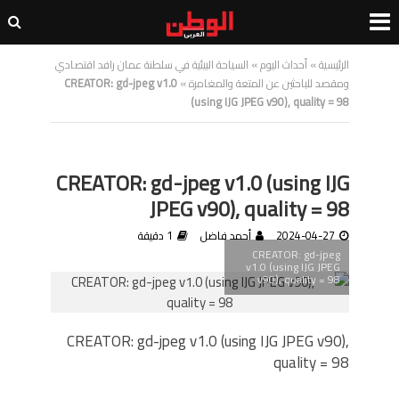
الرئيسية
»
أحداث اليوم
»
السياحة البيئية في سلطنة عمان رافد اقتصادي
ومقصد للباحثين عن المتعة والمغامرة
»
CREATOR: gd-jpeg v1.0
(using IJG JPEG v90), quality = 98
CREATOR: gd-jpeg v1.0 (using IJG
JPEG v90), quality = 98
2024-04-27
أحمد فاضل
1 دقيقة
CREATOR: gd-jpeg
v1.0 (using IJG JPEG
v90), quality = 98
CREATOR: gd-jpeg v1.0 (using IJG JPEG v90),
quality = 98