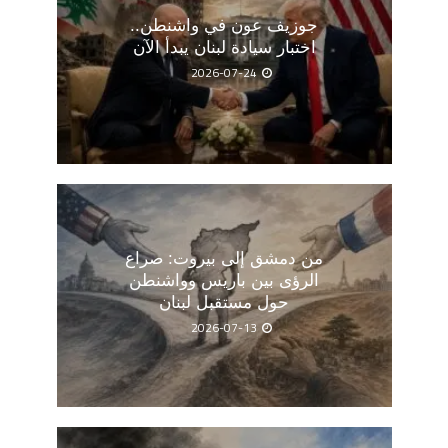
جوزيف عون في واشنطن..
اختبار سيادة لبنان يبدأ الآن
2026-07-24
من دمشق إلى بيروت: صراع
الرؤى بين باريس وواشنطن
حول مستقبل لبنان
2026-07-13