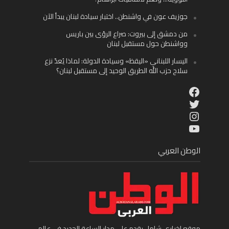
جوزيف عون في واشنطن.. اختبار سيادة لبنان يبدأ الآن
من دمشق إلى بيروت: صراع الرؤى بين باريس
وواشنطن حول مستقبل لبنان
اليسار اللبناني «اليقظ» وسيادة الدولة: لماذا يُعدّ نزع
سلاح حزب الله الطريق الوحيد إلى مستقبل لبنان؟
Facebook
Twitter
Instagram
YouTube
الوطن العربي
موقع إخباري شامل يقدم على مدار الساعة الجديد في عالم