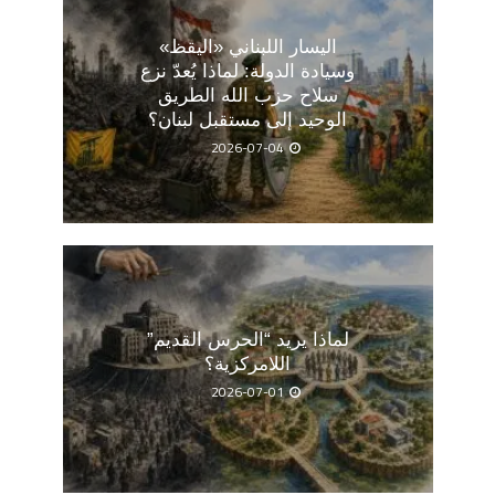
اليسار اللبناني «اليقظ»
وسيادة الدولة: لماذا يُعدّ نزع
سلاح حزب الله الطريق
الوحيد إلى مستقبل لبنان؟
2026-07-04
لماذا يريد “الحرس القديم”
اللامركزية؟
2026-07-01