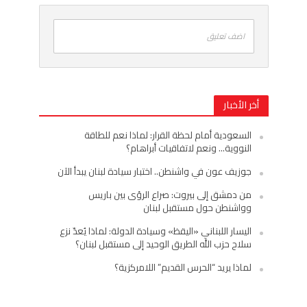
اضف تعليق
أخر الأخبار
السعودية أمام لحظة القرار: لماذا نعم للطاقة
النووية… ونعم لاتفاقيات أبراهام؟
جوزيف عون في واشنطن.. اختبار سيادة لبنان يبدأ الآن
من دمشق إلى بيروت: صراع الرؤى بين باريس
وواشنطن حول مستقبل لبنان
اليسار اللبناني «اليقظ» وسيادة الدولة: لماذا يُعدّ نزع
سلاح حزب الله الطريق الوحيد إلى مستقبل لبنان؟
لماذا يريد “الحرس القديم” اللامركزية؟