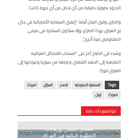
الحدود بصورة دقيقة من أي تدخل من أي جهة كانت”.
واقترح، وفق البيان أيضا، “إغلاق السفارة الأميركية في حال
زج العراق بهذا الصراع، وإلا ستكون السفارة في مرمى
المقاومين مرة أخرى”.
وشدد في اقتراح آخر على “انسحاب الفصائل العراقية
المنتمية إلى الحشد الشعبي وغيرها من سوريا وعودتها إلى
العراق فورا”.
Tags
السفارة الاميركية
الصدر
العراق
امريكا
اميركا
ايران
مواضيع ذات صلة
مقتدى الصدر..ورهانات
الخطوة التالية فى العراق