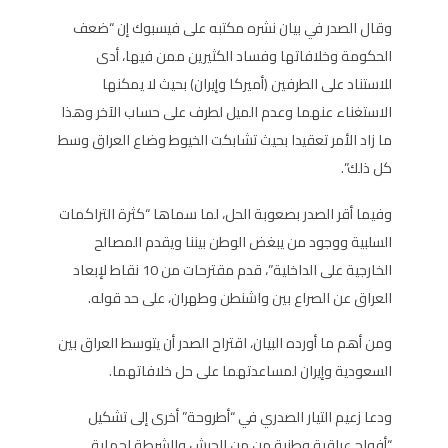
وقال الصدر في بيان نشره مكتبه على فيسبوك إن “ضعف
الحكومة وخلافاتها وفساد الكثيرين ممن فيها، أدى
للاستناد على الطرفين (أميركا وإيران) بحيث لا يمكنها
الاستغناء عنهما وعدم الميل لطرف على حساب الآخر وهذا
ما زاد الأمر تعقيدا بحيث تشابكت الخيوط وضاع العراق وسط
كل ذلك”.
وفيما أقر الصدر بصعوبة الحل، لما سماها “كثرة التراكمات
السلبية ووجود من يبغض الوطن بيننا ويقدم المصالح
الخارجية على الداخلية”، قدم مقترحات من 10 نقاط لإبعاد
العراق عن الصراع بين واشنطن وطهران، على حد قوله.
ومن أهم ما أورده البيان، اقتراح الصدر أن يتوسط العراق بين
السعودية وإيران لمساعدتهما على حل خلافاتهما.
ودعا زعيم التيار الصدري في “أطروحة” أخرى إلى تشكيل
“أفواج عراقية وطنية من من الجيش والشرطة لحماية