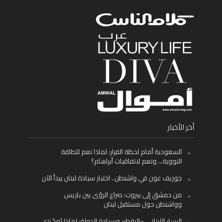
أخر الأخبار
السعودية أمام لحظة القرار: لماذا نعم للطاقة
النووية… ونعم لاتفاقيات أبراهام؟
جوزيف عون في واشنطن.. اختبار سيادة لبنان يبدأ الآن
من دمشق إلى بيروت: صراع الرؤى بين باريس
وواشنطن حول مستقبل لبنان
اليسار اللبناني «اليقظ» وسيادة الدولة: لماذا يُعدّ نزع