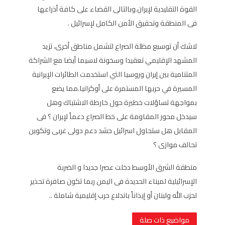
القوة التقليدية لإيران.وبالتالى القضاء على كافة أذراعها
فى المنطقة وتحقيق الأمن الكامل لإسرائيل .
لاشك أن توسيع مظلة الصراع لتشمل مناطق أخرى، تزيد
المشهد الإقليمي تعقيدا وسخونة لاسيما أيضا مع الشراكة
المتنامية بين إيران وروسيا التي استخدمت الطائرات الإيرانية
المسيرة في حربها المستمرة على أوكرانيا.مما يضع
بمواجهة تساؤلات خطيرة حول خارطة الاشتباك وهل
سيدخل محور المقاومة على خط الصراع دعماً لإيران ؟ فى
المقابل هل ستحاول اسرائيل حشد دعم دولى غربى وتكوين
تحالف موازى ؟
منطقة الشرق الأوسط دخلت عصرا جديدا و الضربة
الإسرائيلية لميناء الحديدة فى اليمن ربما تكون صافرة تحذير
لحزب الله ولبنان أو إيذاناً باندلاع حرب إقليمية شاملة ..
مواضيع ذات صلة