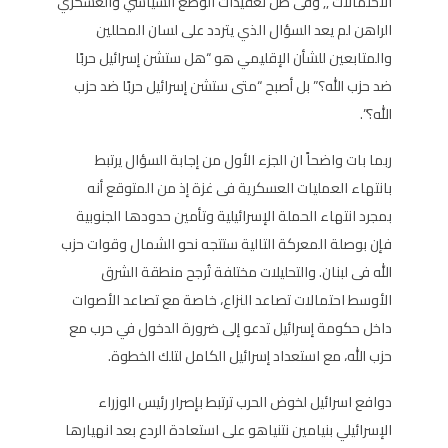
الاحتمالات ,, وفى ظل تعقيدات الوضع السياسي والعسكري
الراهن لم يعد السؤال الذي يتردد على لسان المحللين
والمتابعين للشأن الإقليمي هو “هل ستشن إسرائيل حربًا
ضد حزب الله؟” بل أصبح “متى ستشن إسرائيل حربًا ضد حزب
الله؟”.
ربما بات واضحاً ان الجزء الأول من إجابة السؤال يرتبط
بانتهاء العمليات العسكرية فى غزة إذ من المتوقع أنه
بمجرد انتهاء الحملة الإسرائيلية وتأمين حدودها الجنوبية
فإن بوصلة المعركة التالية ستتجه نحو الشمال وقوات حزب
الله فى لبنان. والتحليلات مختلفة تُرجح منطقة الشرق
الأوسط احتمالات تصاعد النزاع، خاصة مع تصاعد الأصوات
داخل حكومة إسرائيل تدعو إلى ضرورة الدخول في حرب مع
حزب الله، مع استعداد إسرائيل الكامل لتلك الخطوة.
دوافع اسرائيل لخوض الحرب ترتبط بإصرار رئيس الوزراء
الإسرائيلي بنيامين نتنياهو على استعادة الردع بعد انهيارها