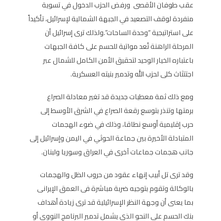
عقب طوفان الأقصى ورفض الحزب الدخول في تسوية
منفردة لوقف التصعيد في الجبهة الشمالية لإسرائيل، تأكيداً
على استراتيجية “وحدة الساحات”.ولذلك ترى إسرائيل أن
المرحلة الراهنة تُعد مواتية للحسم على كافة الجبهات
باعتباره الخيار الوحيد لتحقيق الأمن الكامل للشمال عبر
اجتتثاث كلى لحزب الله وتدمير بنيته العسكرية.
ومع ذلك ثمة معطيات جديدة قد تغير معادلة الصراع
برمتها وتنذر بتوسع رقعة الصراع في الشرق الأوسط إلى
حرب إقليمية أوسع نطاقا، وذلك في ضوء الهجمات
المتبادلة الأخيرة بين جماعة الحوثي في اليمن وإسرائيل إلى
جانب هجمات جماعات آخرى في العراق وسوريا ولبنان.
وقد ترى تل أبيب إنهاء عقود من حروب الظل والهجمات
بالوكالة وتقوم بتوجيه ضربة مباشرة فى العمق الإيرانى
بما يعنى أن وجهة النظر الإسرائيلية قد ترى زيادة أهداف
بنك الحسم على النحو الذى يشمل تدمير البرنامج النووي أو