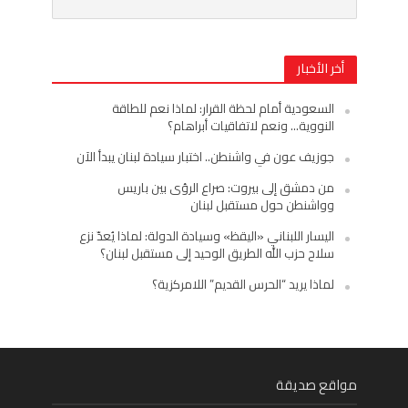
أخر الأخبار
السعودية أمام لحظة القرار: لماذا نعم للطاقة
النووية… ونعم لاتفاقيات أبراهام؟
جوزيف عون في واشنطن.. اختبار سيادة لبنان يبدأ الآن
من دمشق إلى بيروت: صراع الرؤى بين باريس
وواشنطن حول مستقبل لبنان
اليسار اللبناني «اليقظ» وسيادة الدولة: لماذا يُعدّ نزع
سلاح حزب الله الطريق الوحيد إلى مستقبل لبنان؟
لماذا يريد “الحرس القديم” اللامركزية؟
مواقع صديقة