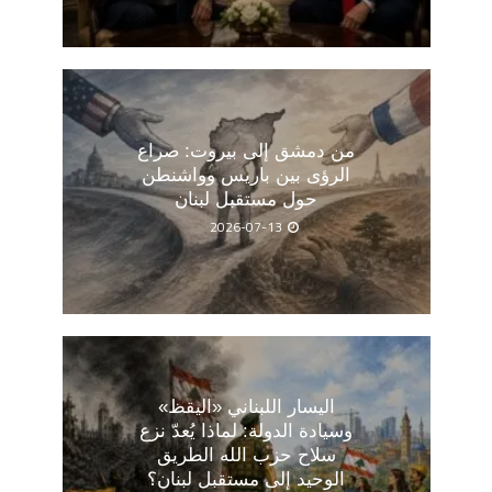
من دمشق إلى بيروت: صراع
الرؤى بين باريس وواشنطن
حول مستقبل لبنان
2026-07-13
اليسار اللبناني «اليقظ»
وسيادة الدولة: لماذا يُعدّ نزع
سلاح حزب الله الطريق
الوحيد إلى مستقبل لبنان؟