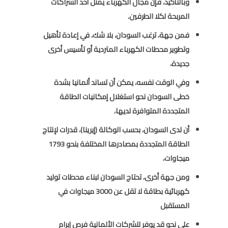
وبالتأكيد، فإن مجال الكهرباء يمثل أحد الشراكات
المربحة لكلا الطرفين.
فمن جهة، ترغب السودان، بلا شك، في إعادة تأهيل
وتطوير محطات الكهرباء المتردية أو تأسيس أخرى
جديدة،
وفي الوقت نفسه، يمكن أن تساند ألمانيا بشدة
خطى السودان نحو استغلال إمكانيات الطاقة
المتجددة المتوافرة لديها،
أن لدى السودان، بحسب الوكالة (إيرينا)، قدرات لإنتاج
الطاقة المتجددة بمصادرها المختلفة بنحو 1793
ميجاوات،
ومن جهة أخرى، تحتاج السودان لبناء محطات توليد
كهربائية بطاقة لا تقل عن 3000 ميجاوات في
المستقبل
على نحو قد يوفر للشركات الألمانية فرص إبرام