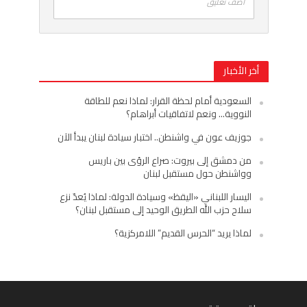
اضف تعليق
أخر الأخبار
السعودية أمام لحظة القرار: لماذا نعم للطاقة
النووية… ونعم لاتفاقيات أبراهام؟
جوزيف عون في واشنطن.. اختبار سيادة لبنان يبدأ الآن
من دمشق إلى بيروت: صراع الرؤى بين باريس
وواشنطن حول مستقبل لبنان
اليسار اللبناني «اليقظ» وسيادة الدولة: لماذا يُعدّ نزع
سلاح حزب الله الطريق الوحيد إلى مستقبل لبنان؟
لماذا يريد “الحرس القديم” اللامركزية؟