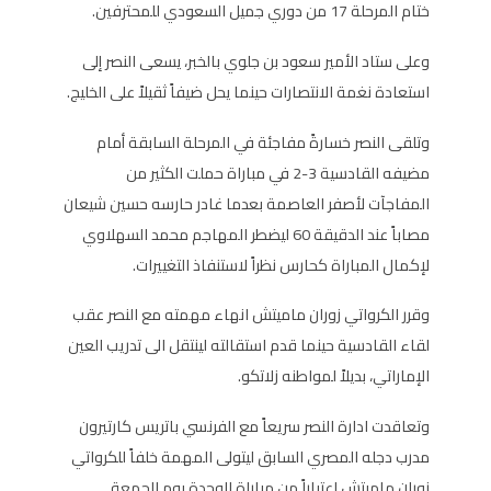
ختام المرحلة 17 من دوري جميل السعودي للمحترفين.
وعلى ستاد الأمير سعود بن جلوي بالخبر، يسعى النصر إلى
استعادة نغمة الانتصارات حينما يحل ضيفاً ثقيلاً على الخليج.
وتلقى النصر خسارةً مفاجئة في المرحلة السابقة أمام
مضيفه القادسية 3-2 في مباراة حملت الكثير من
المفاجآت لأصفر العاصمة بعدما غادر حارسه حسين شيعان
مصاباً عند الدقيقة 60 ليضطر المهاجم محمد السهلاوي
لإكمال المباراة كحارس نظراً لاستنفاذ التغييرات.
وقرر الكرواتي زوران ماميتش انهاء مهمته مع النصر عقب
لقاء القادسية حينما قدم استقالته لينتقل الى تدريب العين
الإماراتي، بديلاً لمواطنه زلاتكو.
وتعاقدت ادارة النصر سريعاً مع الفرنسي باتريس كارتيرون
مدرب دجله المصري السابق ليتولى المهمة خلفاً للكرواتي
زوران ماميتش اعتباراً من مباراة الوحدة يوم الجمعة