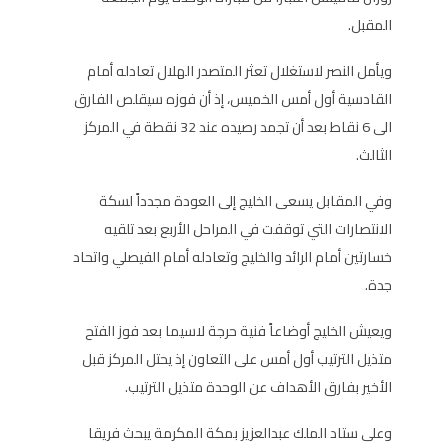
المقبل.
ويأمل النصر لاستغلال تعثر المتصدر الهلال تعادله أمام
القادسية أول أمس الخميس، إذ أن فوزه سيقلص الفارق
الى 6 نقاط بعد أن تجمد رصيده عند 32 نقطة في المركز
الثالث.
وفي المقابل يسعى الخليج إلى العودة مجدداً لسكة
الانتصارات التي توقفت في المراحل الأربع بعد تلقيه
خسارتين أمام الرائد والخليج وتعادله أمام الفيصلي واتحاد
جدة.
ويعيش الخليج أوضاعاً فنية حرجة لاسيما بعد فوز الفتح
متذيل الترتيب أول أمس على التعاون إذ يحتل المركز قبل
الأخير بفارق الأهداف عن الوحدة متذيل الترتيب.
وعلى ستاد الملك عبدالعزيز بمكة المكرمة يبحث فريقا