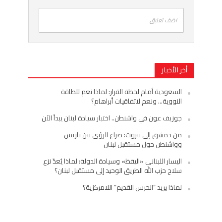
اضف تعليق
أخر الأخبار
السعودية أمام لحظة القرار: لماذا نعم للطاقة
النووية… ونعم لاتفاقيات أبراهام؟
جوزيف عون في واشنطن.. اختبار سيادة لبنان يبدأ الآن
من دمشق إلى بيروت: صراع الرؤى بين باريس
وواشنطن حول مستقبل لبنان
اليسار اللبناني «اليقظ» وسيادة الدولة: لماذا يُعدّ نزع
سلاح حزب الله الطريق الوحيد إلى مستقبل لبنان؟
لماذا يريد “الحرس القديم” اللامركزية؟