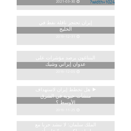
2021-03-30
إيران تحتجز ناقلة نفط في
الخليج
2019-12-31
البنتاغون يرصد مؤشرات على
عدوان إيراني وشيك
2019-12-05
هل تخطط إيران لاستهداف
منشآت حيوية في الشرق
الأوسط ؟
2019-11-25
الملك سلمان: لا ننشد حربا مع