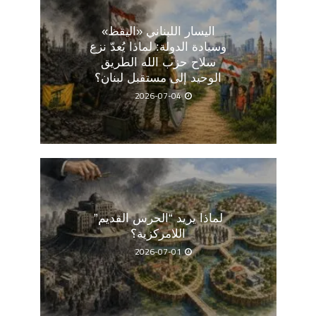
اليسار اللبناني «اليقظ»
وسيادة الدولة: لماذا يُعدّ نزع
سلاح حزب الله الطريق
الوحيد إلى مستقبل لبنان؟
2026-07-04
لماذا يريد “الحرس القديم”
اللامركزية؟
2026-07-01