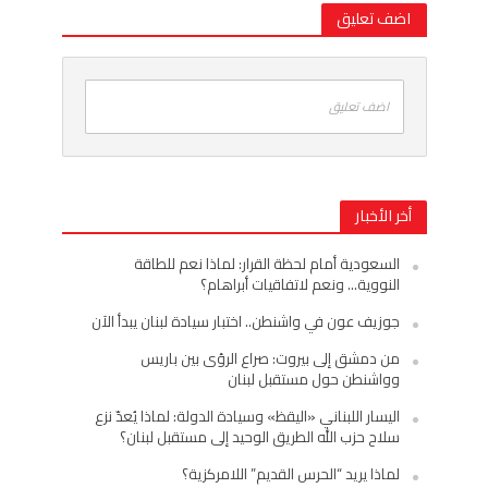
اضف تعليق
اضف تعليق
أخر الأخبار
السعودية أمام لحظة القرار: لماذا نعم للطاقة
النووية… ونعم لاتفاقيات أبراهام؟
جوزيف عون في واشنطن.. اختبار سيادة لبنان يبدأ الآن
من دمشق إلى بيروت: صراع الرؤى بين باريس
وواشنطن حول مستقبل لبنان
اليسار اللبناني «اليقظ» وسيادة الدولة: لماذا يُعدّ نزع
سلاح حزب الله الطريق الوحيد إلى مستقبل لبنان؟
لماذا يريد “الحرس القديم” اللامركزية؟