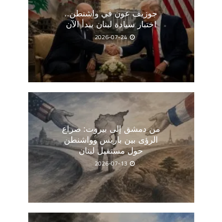
جوزيف عون في واشنطن..
اختبار سيادة لبنان يبدأ الآن
2026-07-24
من دمشق إلى بيروت: صراع
الرؤى بين باريس وواشنطن
حول مستقبل لبنان
2026-07-13