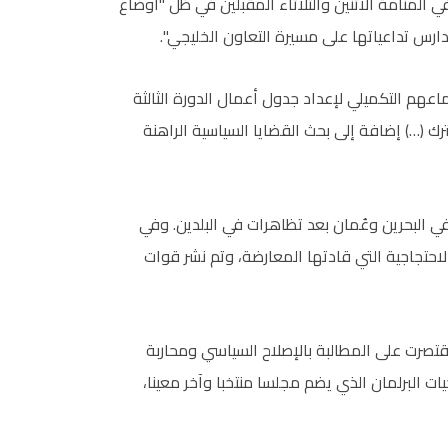
 المنامة الاثنين والثلاثاء المقبلين في ظل "اوضاع
س تداعياتها على مسيرة التعاون الخليجي".
اعهم التكميلي لإعداد جدول أعمال الدورة الثالثة
 (…) إضافة إلى بحث القضايا السياسية الراهنة
 لمشاريع إنمائية في البحرين وعُمان بعد تظاهرات في البلدين. وفي
ركة الاحتجاجية التي قادتها المعارضة، وتم نشر قوات
تصرت على المطالبة بالإصلاح السياسي ومحاربة
ت البرلمان الذي يضم مجلسا منتخبا وآخر معينا،