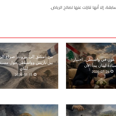
ة، إلا أنها تنازلت عنها لصالح الرياض.
من دمشق إلى بيروت: صراع الر
ون في واشنطن.. اختبار
بين باريس وواشنطن حول مستق
يادة لبنان يبدأ الآن
لبنان
2026-07-24
2026-07-13