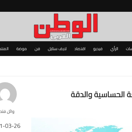
سات
الرأي
فيديو
اقتصاد
لايف ستايل
فن
موضة
المنت
ة الحساسية والدقة
وائل فت
1-03-26