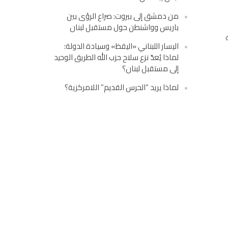
من دمشق إلى بيروت: صراع الرؤى بين
باريس وواشنطن حول مستقبل لبنان
اليسار اللبناني «اليقظ» وسيادة الدولة:
لماذا يُعدّ نزع سلاح حزب الله الطريق الوحيد
إلى مستقبل لبنان؟
لماذا يريد “الحرس القديم” اللامركزية؟