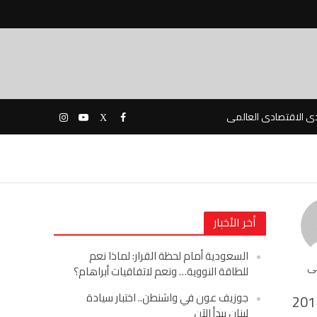
دى الاقتصادى العالمى
أخر الأخبار
السعودية أمام لحظة القرار: لماذا نعم
حى
للطاقة النووية… ونعم لاتفاقيات أبراهام؟
جوزيف عون في واشنطن.. اختبار سيادة
201
لبنان يبدأ الآن