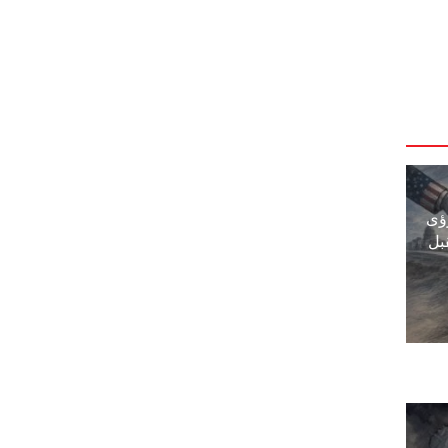
ؤى
بل