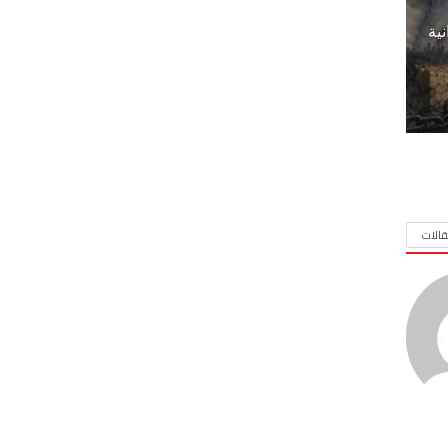
نية
الات