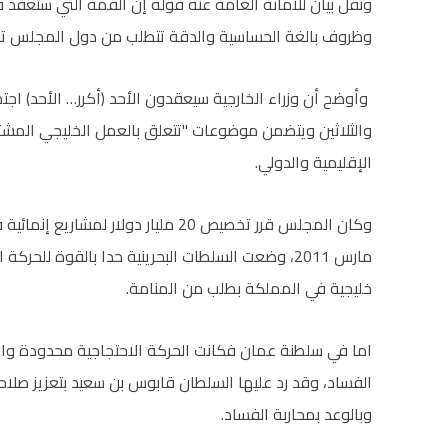
ونقل بيان للأمانة العامة عنه قوله إن القمة التي ستعقد في
وظروف بالغة الحساسية والدقة تتطلب من دول المجلس تدار
وأوضح أن وزراء الخارجية سيعقدون الأحد (أكرر… الأحد) اجتم
والثلاثين ويتضمن موضوعات "تتعلق بالعمل الخليجي المشترك
الإقليمية والدولي.
وكان المجلس قرر تخصيص 20 مليار دولار
مارس 2011، وضعت السلطات البحرينية حدا بالقوة للح
خليجية في المملكة بطلب من المنامة.
اما في سلطنة عمان فكانت الحركة الاحتجاجية محدودة واق
الفساد، وقد رد عليها السلطان قابوس بن سعيد بتعزيز صلاحيا
وبالوعد بمحاربة الفساد.