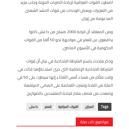
اضطرت القوات العراقية لزيادة الضربات الجوية وجلب مزيد
من التعزيزات وبعض الوحدات من قوات الحشد الشعبي
المدعومة من إيران.
ومن المعتقد أن قرابة 2000 مسلح من داعش كانوا
يدافعون عن تلعفر في مواجهة نحو 50 ألفا من القوات
الحكومية في الأسبوع الماضي.
وذكر متحدث باسم الشرطة الاتحادية في بيان أن قوات
الشرطة الاتحادية الإضافية التي جرى استدعاؤها قالت في
وقت متأخر من مساء أمس الثلاثاء إنها سيطرت على 50 في
المئة من البلدة ونشرت القناصة على المباني المرتفعة
وصعدت من قصف مقار قيادة المتشددين بالصواريخ.
Tags
العراق
القوات العراقية
تلعفر
داعش
مواضيع ذات صلة