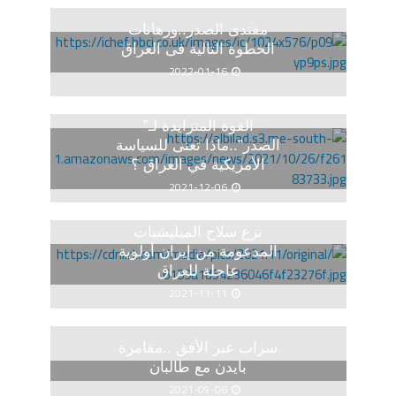
مقتدى الصدر..ورهانات
الخطوة التالية فى العراق
2022-01-16
القوة المتزايدة لـ”
الصدر”..ماذا تعنى للسياسة
الأمريكية في العراق ؟
2021-12-06
نزع سلاح الميليشيات
المدعومة من إيران أولوية
عاجلة للعراق
2021-11-11
سراب عبر الأفق ..مقامرة
بايدن مع طالبان
2021-09-06