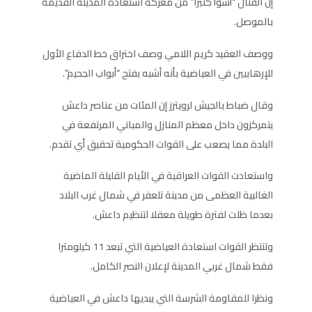
إن القتال “أسوأ كثيرا” من معركة استعادة المدينة القديمة
بالموصل.
ووصف العقيد كريم اللامي وصف اختراق خط الدفاع الأول
للإرهابيين في العياضية بأنه أشبه بفتح “أبواب الجحيم”.
وقال ضباط بالجيش لرويترز إن المئات من عناصر داعش
يتمركزون داخل معظم المنازل والمباني المرتفعة في
البلدة مما يصعب على القوات الحكومية تحقيق أي تقدم.
واستعادت القوات العراقية في الأيام القليلة الماضية
الغالبية العظمى من مدينة تلعفر في شمال غرب البلاد
بعدما ظلت لفترة طويلة معقلا لتنظيم داعش.
وتنتظر القوات استعادة العياضية التي تبعد 11 كيلومترا
فقط شمال غربي المدينة لإعلان النصر الكامل.
ونظرا للمقاومة الشرسة التي يبديها داعش في العياضية