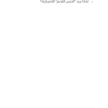
لماذا يريد “الحرس القديم” اللامركزية؟