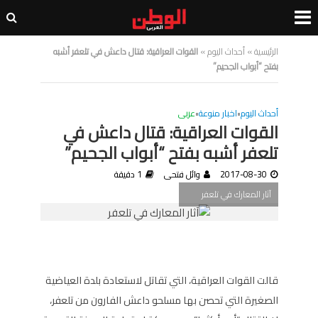
الرئيسية
»
أحداث اليوم
»
القوات العراقية: قتال داعش في تلعفر أشبه
بفتح “أبواب الجحيم”
أحداث اليوم
•
اخبار منوعة
•
عربى
القوات العراقية: قتال داعش في
تلعفر أشبه بفتح “أبواب الجحيم”
2017-08-30
وائل فتحى
1 دقيقة
آثار المعارك في تلعفر
قالت القوات العراقية، التي تقاتل لاستعادة بلدة العياضية
الصغيرة التي تحصن بها مسلحو داعش الفارون من تلعفر،