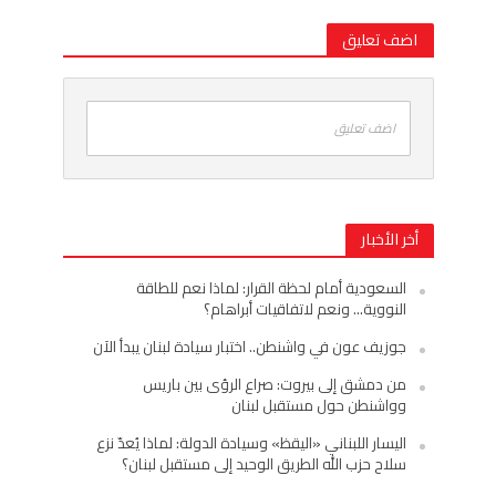
اضف تعليق
اضف تعليق
أخر الأخبار
السعودية أمام لحظة القرار: لماذا نعم للطاقة
النووية… ونعم لاتفاقيات أبراهام؟
جوزيف عون في واشنطن.. اختبار سيادة لبنان يبدأ الآن
من دمشق إلى بيروت: صراع الرؤى بين باريس
وواشنطن حول مستقبل لبنان
اليسار اللبناني «اليقظ» وسيادة الدولة: لماذا يُعدّ نزع
سلاح حزب الله الطريق الوحيد إلى مستقبل لبنان؟