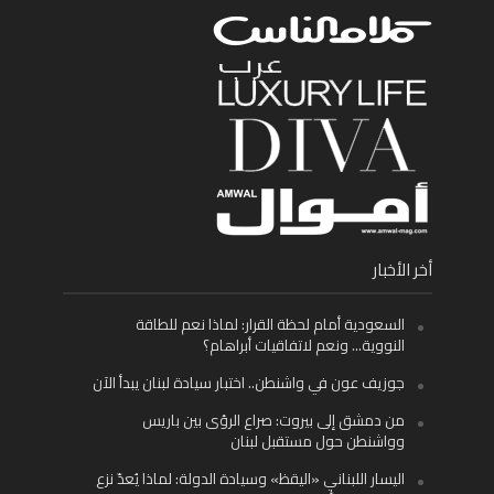
أخر الأخبار
السعودية أمام لحظة القرار: لماذا نعم للطاقة
النووية… ونعم لاتفاقيات أبراهام؟
جوزيف عون في واشنطن.. اختبار سيادة لبنان يبدأ الآن
من دمشق إلى بيروت: صراع الرؤى بين باريس
وواشنطن حول مستقبل لبنان
اليسار اللبناني «اليقظ» وسيادة الدولة: لماذا يُعدّ نزع