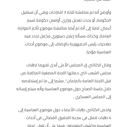
وأوضح أنه تم مناقشة ثلاثة 3 اقتراحات وهي أن تستقيل
الحكومة, أو يحدث تعديل وزاري, أوتعين حكومة تسيير
أعمال, لافتا إلى أنه تم أيضا مناقشة موضوع تأخير الموازنة
العامة, وكذلك مسألة إعلان دستوري مكمل تحدد فيه
صلاحيات رئيس الجمهورية بالإضاف إلى موضوع أحداث
العباسية مؤخرا.
وقال الكتاتني إن المجلس الأعلى أبدى تفهما لطلبات
مجلس الشعب التي حملتها اللجنة المصغرة المكلفة من
قبل اللجنة العامة بالبرلمان ", مشيرا إلى ما تم إستخلاصه
خلال جلسة الصباح حول موضوع العباسية وأنه سيتم إرساله
إلى المجلس العسكري .
ولخص الكتاتني طلبات الأعضاء حول موضوع العباسية إلى
4 طلبات تتمثل في سرعة التحقيق القضائي في أحداث
العباسية وكشف المتورطين فيها على أن تتولى لجنة