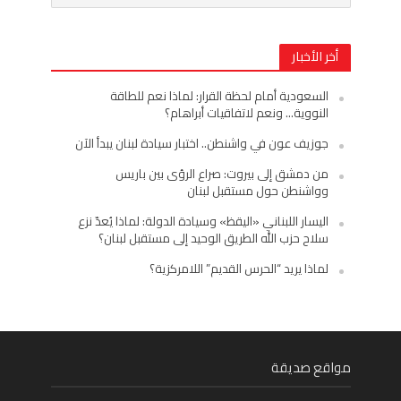
أخر الأخبار
السعودية أمام لحظة القرار: لماذا نعم للطاقة
النووية… ونعم لاتفاقيات أبراهام؟
جوزيف عون في واشنطن.. اختبار سيادة لبنان يبدأ الآن
من دمشق إلى بيروت: صراع الرؤى بين باريس
وواشنطن حول مستقبل لبنان
اليسار اللبناني «اليقظ» وسيادة الدولة: لماذا يُعدّ نزع
سلاح حزب الله الطريق الوحيد إلى مستقبل لبنان؟
لماذا يريد “الحرس القديم” اللامركزية؟
مواقع صديقة