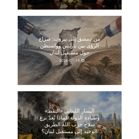
من دمشق إلى بيروت: صراع
الرؤى بين باريس وواشنطن
حول مستقبل لبنان
2026-07-13
اليسار اللبناني «اليقظ»
وسيادة الدولة: لماذا يُعدّ نزع
سلاح حزب الله الطريق
الوحيد إلى مستقبل لبنان؟