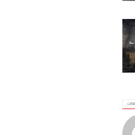
نية
الات