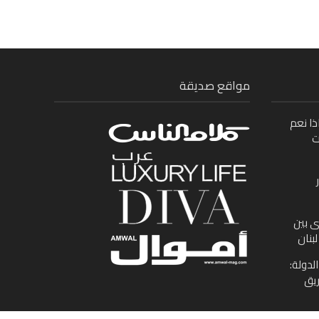
مواقع صديقة
ذا نعم
ت
ى بين
بنان
لدولة:
ريق