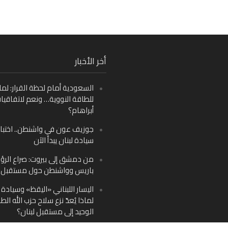
Fa
أخر الأخبار
Ins
السعودية أمام لحظة القرار: لما
Y
للطاقة النووية… ونعم لاتفاقيا
أبراهام؟
جوزيف عون في واشنطن.. اختبار
سيادة لبنان يبدأ الآن
من دمشق إلى بيروت: صراع الرؤ
باريس وواشنطن حول مستقبل ل
اليسار اللبناني «اليقظ» وسيادة ا
لماذا يُعدّ نزع سلاح حزب الله الط
الوحيد إلى مستقبل لبنان؟