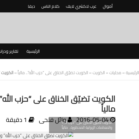
أموال
عرب لاكشري لايف
كلام الناس
ديفا
الرئيسية
تقارير ودرا
الرئيسية
»
محليات
»
الكويت
»
الكويت تضيّق الخناق على “حزب الله”.. مالياً
»
الكويت ت
الكويت تضيّق الخناق على “حزب الله”
مالياً
2016-05-04
وائل فتحى
1 دقيقة
الكويت تضيّق الخناق على "حزب الله"
والمنظمات اﻹيرانية المحظورة.. مالياً