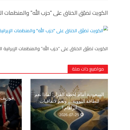
الكويت تضيّق الخناق على "حزب الله" والمنظمات اﻹير
الكويت تضيّق الخناق على “حزب الله” والمنظمات اﻹيرانية الم
مواضيع ذات صلة
السعودية أمام لحظة القرار: لماذا نعم
جوزيف ع
للطاقة النووية… ونعم لاتفاقيات
س
أبراهام؟
2026-07-25