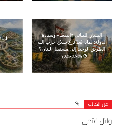
اليسار اللبناني «اليقظ» وسيادة
لماذ
الدولة: لماذا يُعدّ نزع سلاح حزب الله
الطريق الوحيد إلى مستقبل لبنان؟
2026-07-04
عن الكاتب
وائل فتحى