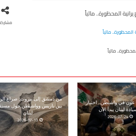
انية المحظورة.. مالياً
مشاركة
حظورة.. مالياً
من دمشق إلى بيروت: صراع الر
ون في واشنطن.. اختبار
بين باريس وواشنطن حول مستق
يادة لبنان يبدأ الآن
لبنان
2026-07-24
2026-07-13