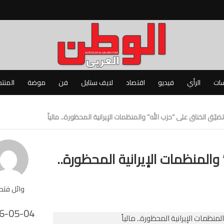
سات
الرأي
فيديو
اقتصاد
لايف ستايل
فن
موضة
المنت
ضيّق الخناق على “حزب الله” والمنظمات اﻹيرانية المحظورة.. مالياً
 والمنظمات اﻹيرانية المحظورة..
وائل فت
6-05-04