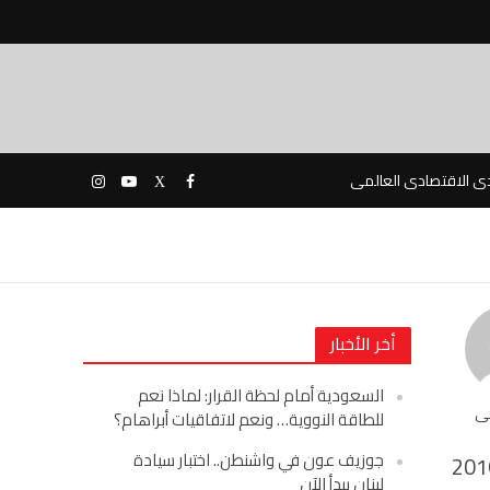
دى الاقتصادى العالمى
أخر الأخبار
السعودية أمام لحظة القرار: لماذا نعم
حى
للطاقة النووية… ونعم لاتفاقيات أبراهام؟
جوزيف عون في واشنطن.. اختبار سيادة
201
لبنان يبدأ الآن