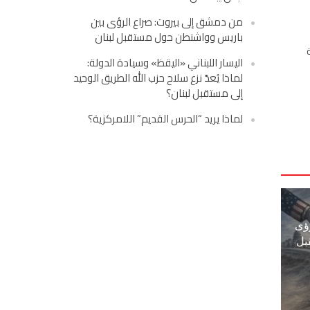
من دمشق إلى بيروت: صراع الرؤى بين
باريس وواشنطن حول مستقبل لبنان
اليسار اللبناني «اليقظ» وسيادة الدولة:
لماذا يُعدّ نزع سلاح حزب الله الطريق الوحيد
إلى مستقبل لبنان؟
لماذا يريد “الحرس القديم” اللامركزية؟
ؤى
بل