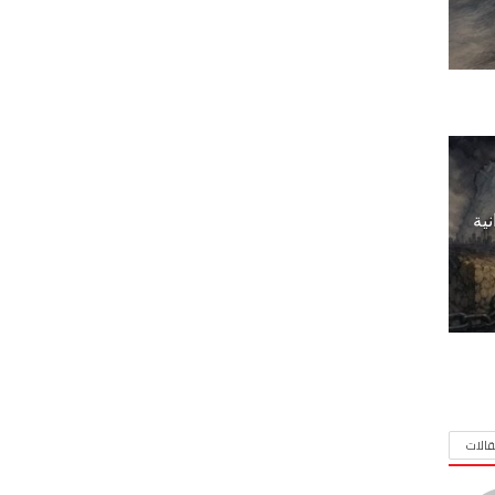
نية
الات