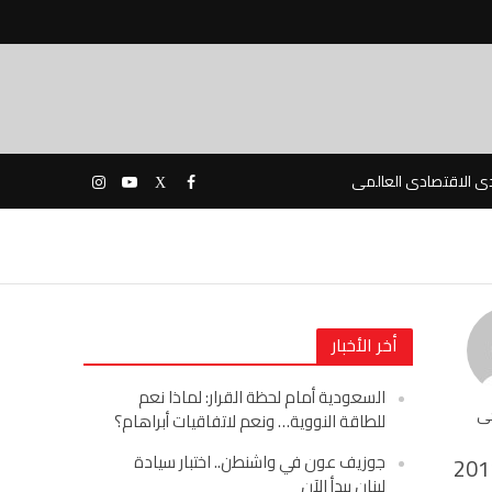
دى الاقتصادى العالمى
أخر الأخبار
السعودية أمام لحظة القرار: لماذا نعم
حى
للطاقة النووية… ونعم لاتفاقيات أبراهام؟
جوزيف عون في واشنطن.. اختبار سيادة
201
لبنان يبدأ الآن