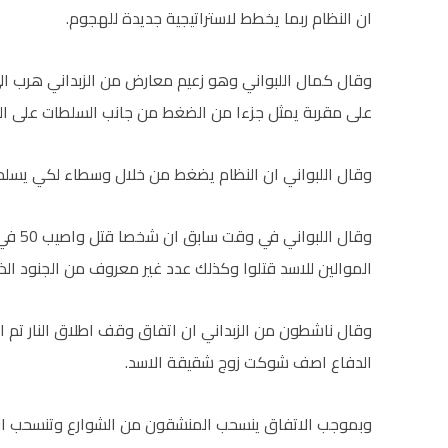
ان النظام ربما يخطط لاستراتيجية جديدة للهجوم.
وقال كمال اللبواني وهو زعيم معارض من الزبداني هرب الى 
على مقربة يمثل جزءا من الضغط من جانب السلطات على ال
وقال اللبواني ان النظام يضغط من خلال وسطاء لكي يسلم 
الموالين للاسد قتلوا وكذلك عدد غير معروف من الجنود الذ
وقال ناشطون من الزبداني ان اتفاق وقف اطلاق النار تم التوص
الدفاع اصف شوكت زوج شقيقة الاسد.
وبموجب الاتفاق ينسحب المنشقون من الشوارع وتنسحب القوا