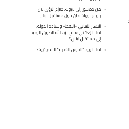
من دمشق إلى بيروت: صراع الرؤى بين
باريس وواشنطن حول مستقبل لبنان
اليسار اللبناني «اليقظ» وسيادة الدولة:
لماذا يُعدّ نزع سلاح حزب الله الطريق الوحيد
إلى مستقبل لبنان؟
لماذا يريد “الحرس القديم” اللامركزية؟