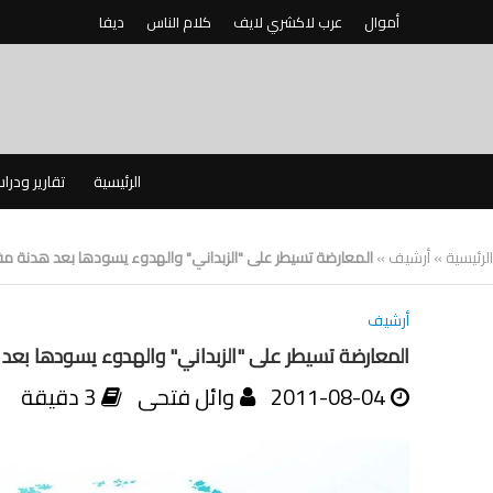
أموال
عرب لاكشري لايف
كلام الناس
ديفا
الرئيسية
تقارير ودرا
الرئيسية
»
أرشيف
»
المعارضة تسيطر على "الزبداني" والهدوء يسودها بعد هدنة مف
أرشيف
المعارضة تسيطر على "الزبداني" والهدوء يسودها بعد
2011-08-04
وائل فتحى
3 دقيقة