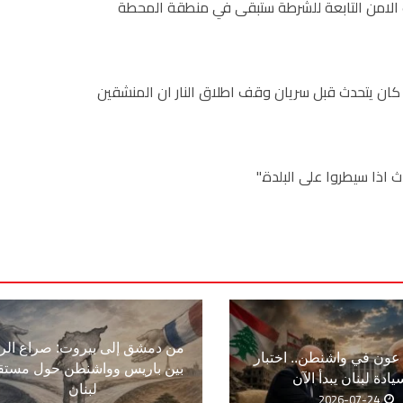
 الامن التابعة للشرطة ستبقى في منطقة المحطة
كان يتحدث قبل سريان وقف اطلاق النار ان المنشقين
ذا سيطروا على البلدة."
من دمشق إلى بيروت: صراع الر
ون في واشنطن.. اختبار
بين باريس وواشنطن حول مستق
يادة لبنان يبدأ الآن
لبنان
2026-07-24