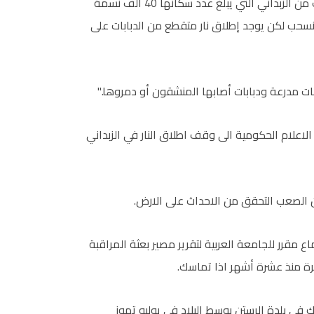
وقال أبو أسعد الخير وهو موظف حكومي متقاعد بالهاتف من الزبداني التي يبلغ عدد سكانها 40 الف نسمة
ستنسحب لكن يوجد إطلاق نار متقطع من الدبابات على
ات مدرعة ودبابات أصابها المنشقون أو دمروها."
اعلام الحكومية الى وقف اطلاق النار في الزبداني
 الصعب التحقق من الاحداث على الارض.
 مقرر للجامعة العربية لتقرير مصير بعثة المراقبة
رة منذ عشرة أشهر اذا تماسك.
 في بلدة الرستن بوسط البلاد في يوليو تموز