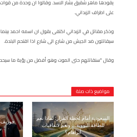
يقودها ماهر شقيق بشار الاسد. وقالوا ان وحدة من قوات
على اطراف الزبداني.
وذكر مقاتل في الزبداني اكتفى بقول ان اسمه احمد بينما 
سيقاتلون ضد الجيش من شارع الى شارع اذا اقتحم البلدة.
وقال "سنقاتلهم حتى الموت وهو أفضل من رؤية ما سيحدث ا
مواضيع ذات صلة
السعودية أمام لحظة القرار: لماذا نعم
جوزيف ع
للطاقة النووية… ونعم لاتفاقيات
س
أبراهام؟