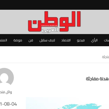
سات
الرأي
فيديو
اقتصاد
لايف ستايل
فن
موضة
المنت
اجئة
 هدنة مفاجئة
وائل فت
1-08-04