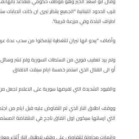
قرب الحدود اللبنانية "الجميع ينتظر ليرى ان كانت الدبابات 
اطراف البلدة وفي مزرعة قريبة".
وأضاف: "يبدو انها نيران للتغطية ليتمكنوا من سحب عدة عرب
ولم يرد تعقيب فوري من السلطات السورية ولم تشر وسائل ال
أو الى القتال الذي استمر خمسة ايام سبقت الاتفاق.
والقيود الشديدة التي تفرضها سورية على الاعلام تجعل من
ووقف اطلاق النار الذي تم التفاوض عليه قبل ايام من اجتماع
التي ارسلتها سيكون اول اتفاق ناجح في الانتفاضة المستم
وانهارت محاولة للتفاوض على وقف لاطلاق النار أثناء معارك