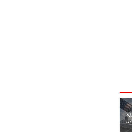
ؤى
بل