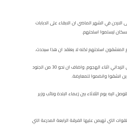
الاردن في الشهر الماضي ان الابقاء على الدبابات
سكان ليسلموا اسلحتهم.
المنشقون اسلحتهم لكنه لا يعتقد ان هذا سيحدث.
وقال اللبواني في وقت سابق ان شخصا قتل واصيب 50 في الزبداني اثناء الهجوم. واضاف ان نحو 30 من الجنود
ين انشقوا وانضموا للمعارضة.
ل اليه يوم الثلاثاء بين زعماء البلدة ونائب وزير
ت التي تهيمن عليها الفرقة الرابعة المدرعة التي