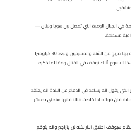
منشقين.
 في الجبال الوعرة التي تفصل بين سويا ولبنان —
راعية مسطحة.
والاحتجاجات المناهضة للأسد متكررة في الزبداني وهي بلدة بها مزيج من السُنة والمسيحيين وتبعد 30 كيلومترا
الاسبوع أثناء توقف في القتال وفقا لما ذكره
ذي يقول انه يساعد في الدفاع عن البلدة انه يعتقد
بلية فان قواته اذا خاضت قتالا فانها ستمنى بخسائر
م سيوقف اطلاق النار لكنه لن يتراجع وانه يتوقع