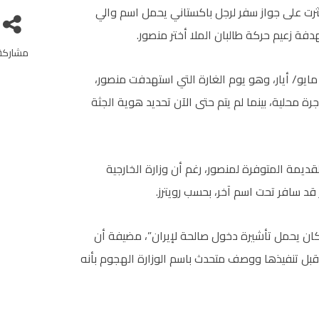
عثرت على جواز سفر لرجل باكستاني يحمل اسم والي
ة زعيم حركة طالبان الملا أختر منصور.
مشاركة
يعتقد أن حامل جواز السفر عاد لباكستان من إيران في 21 مايو/ أيار، وهو يوم الغارة التي استهدفت منصور،
 محلية، بينما لم يتم حتى الآن تحديد هوية الجثة
ديمة المتوفرة لمنصور، رغم أن وزارة الخارجية
قد سافر تحت اسم آخر، بحسب رويترز.
 كان يحمل تأشيرة دخول صالحة لإيران”، مضيفة أن
ة قبل تنفيذها ووصف متحدث باسم الوزارة الهجوم بأنه