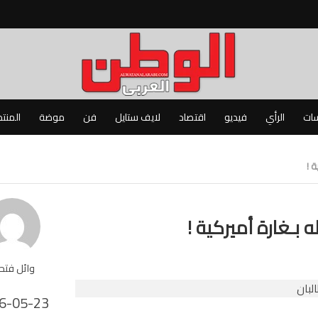
سات
الرأي
فيديو
اقتصاد
لايف ستايل
فن
موضة
المنت
 !
 بـغارة أميركية !
وائل فت
6-05-23