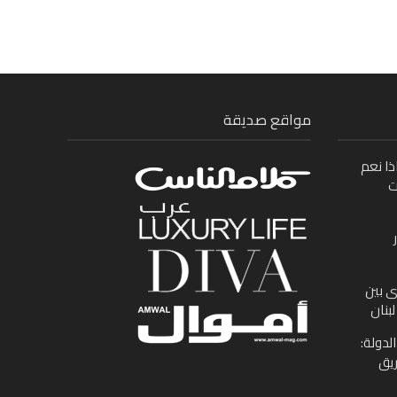
مواقع صديقة
ذا نعم
ت
ى بين
بنان
لدولة:
ريق