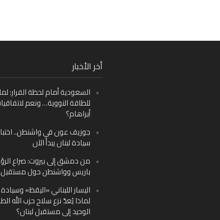
Fa
أخر الأخبار
Ins
السعودية أمام لحظة القرار: لما
Y
للطاقة النووية… ونعم لاتفاقيا
أبراهام؟
جوزيف عون في واشنطن.. اختبار
سيادة لبنان يبدأ الآن
من دمشق إلى بيروت: صراع الرؤ
باريس وواشنطن حول مستقبل ل
اليسار اللبناني «اليقظ» وسيادة ا
لماذا يُعدّ نزع سلاح حزب الله الط
الوحيد إلى مستقبل لبنان؟