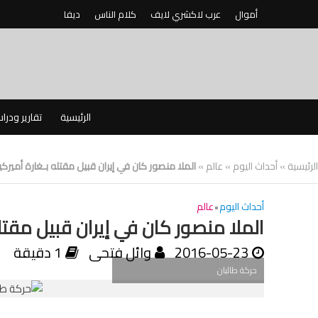
أموال
عرب لاكشري لايف
كلام الناس
ديفا
الرئيسية
تقارير ودرا
الرئيسية
»
أحداث اليوم
»
عالم
»
الملا منصور كان في إيران قبيل مقتله بـغارة أميركية
أحداث اليوم
•
عالم
الملا منصور كان في إيران قبيل مقتله
2016-05-23
وائل فتحى
1 دقيقة
حركة طالبان