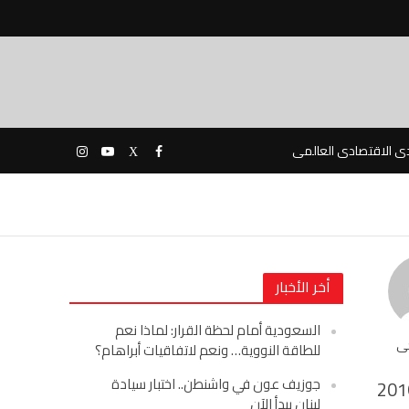
دى الاقتصادى العالمى
أخر الأخبار
السعودية أمام لحظة القرار: لماذا نعم
حى
للطاقة النووية… ونعم لاتفاقيات أبراهام؟
جوزيف عون في واشنطن.. اختبار سيادة
201
لبنان يبدأ الآن