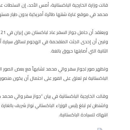
قالت وزارة الخارجية الباكستانية، أمس الأحد، إن السلطات 
محمد في موقع غارة شنتها طائرة أمريكية بدون طيار مستهدف
و
وتبين أن إحدى الجثث المتفحمة في الهجوم لسائق سيارة أجرة
الثانية التي أصابتها حروق بالغة.
وتظهر صور لجواز سفر والي محمد تشابهاً مع بعض الصور الق
الباكستانية لم تعلق على الفور على احتمال أن يكون منصور 
وقالت الخارجية الباكستانية في بيان “جواز سفر والي محمد
واشنطن لم تبلغ رئيس الوزراء الباكستاني نواز شريف بالغار
انتهاك للسيادة الباكستانية.