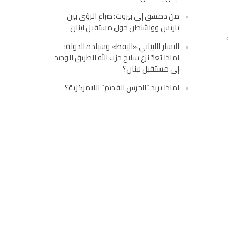
من دمشق إلى بيروت: صراع الرؤى بين
باريس وواشنطن حول مستقبل لبنان
اليسار اللبناني «اليقظ» وسيادة الدولة:
لماذا يُعدّ نزع سلاح حزب الله الطريق الوحيد
إلى مستقبل لبنان؟
لماذا يريد “الحرس القديم” اللامركزية؟