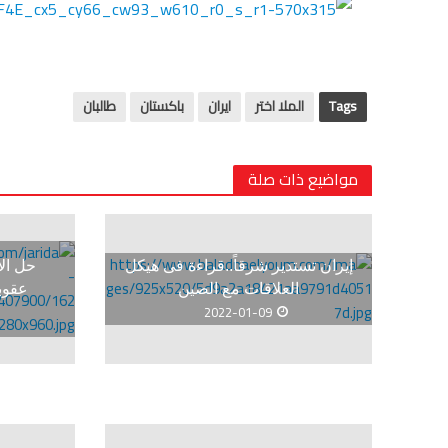
Tags
الملا اختر
ايران
باكستان
طالبان
مواضيع ذات صلة
إيران تستدير شرقاً..قراءة فى هيكل
حل الأ
العلاقات مع الصين
عقوبا
2022-01-09