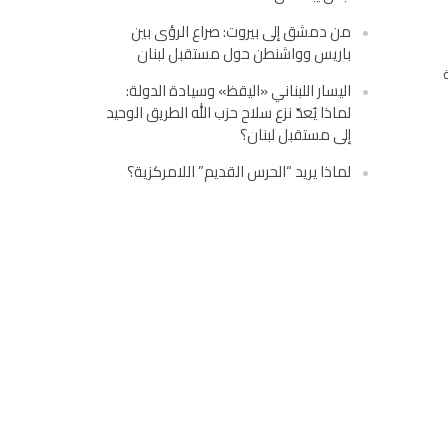
من دمشق إلى بيروت: صراع الرؤى بين
باريس وواشنطن حول مستقبل لبنان
اليسار اللبناني «اليقظ» وسيادة الدولة:
لماذا يُعدّ نزع سلاح حزب الله الطريق الوحيد
إلى مستقبل لبنان؟
لماذا يريد “الحرس القديم” اللامركزية؟