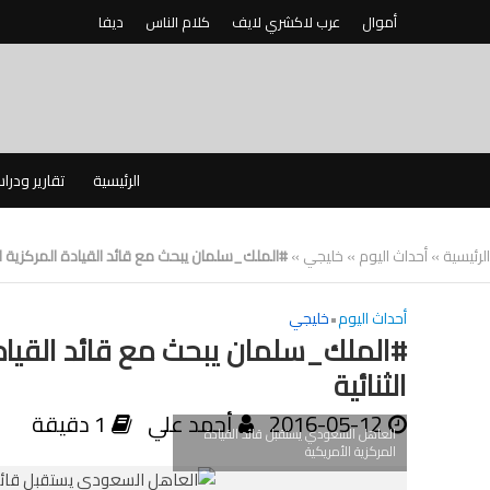
أموال
عرب لاكشري لايف
كلام الناس
ديفا
الرئيسية
تقارير ودرا
الرئيسية
»
أحداث اليوم
»
خليجي
»
#الملك_سلمان يبحث مع قائد القيادة المركزية الأم
أحداث اليوم
•
خليجي
#الملك_سلمان يبحث مع قائد القيادة
الثنائية
2016-05-12
أحمد علي
1 دقيقة
العاهل السعودي يستقبل قائد القيادة
المركزية الأمريكية