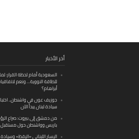
Fa
أخر الأخبار
Ins
السعودية أمام لحظة القرار: لما
Y
للطاقة النووية… ونعم لاتفاقيا
أبراهام؟
جوزيف عون في واشنطن.. اختبار
سيادة لبنان يبدأ الآن
من دمشق إلى بيروت: صراع الرؤ
باريس وواشنطن حول مستقبل ل
اليسار اللبناني «اليقظ» وسيادة ا