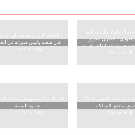
ى ألا يكون لبنان منطلقاً
النظام الإيرانى بحاجة إلى الترك
ن سعودي – قطري لتعزيز
على شعبه وليس صورته فى الخا
جاه جميع القضايا السياسية
2021-07-30
2021-12-09
ة ترفع حظر التجول جزئيًا
غارة أمريكية تستهدف عناصر القا
ميع مناطق المملكة
بشبوة اليمنية
2020-04-26
2020-04-26