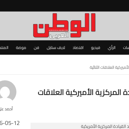
سات
الرأي
فيديو
اقتصاد
لايف ستايل
فن
موضة
المنت
يركية العلاقات الثنائية
 المركزية الأميركية العلاقات
أحمد عل
6-05-12