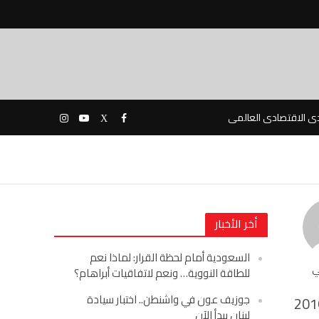
دى الاقتصادى العالمى
أخر الأخبار
السعودية أمام لحظة القرار: لماذا نعم
ي
للطاقة النووية… ونعم لاتفاقيات أبراهام؟
جوزيف عون في واشنطن.. اختبار سيادة
201
لبنان يبدأ الآن