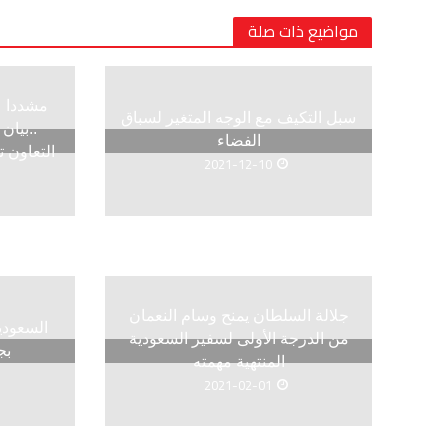
مواضيع ذات صلة
مشددا عل
سبل التكيف مع الوجه المتغير لسباق
..بيا
الفضاء
التعاون ت
2021-12-10
جلالة السلطان يمنح وسام النعمان
السعودي
من الدرجة الأولى لسفير السعودية
بج
المنتهية مهمته
2021-02-01