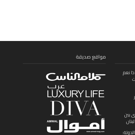
مواقع صديقة
ذا نعم
ت
ى بين
بنان
لدولة: