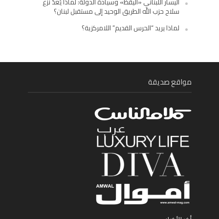
اليسار اللبناني «اليقظ» وسيادة الدولة: لماذا يُعدّ نزع
سلاح حزب الله الطريق الوحيد إلى مستقبل لبنان؟
لماذا يريد “الحرس القديم” اللامركزية؟
مواقع صديقة