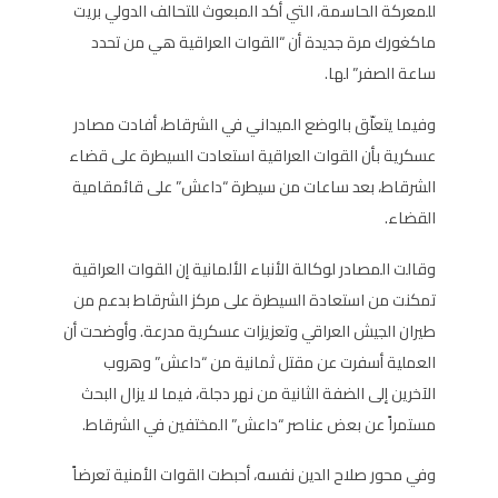
للمعركة الحاسمة، التي أكد المبعوث للتحالف الدولي بريت
ماكغورك مرة جديدة أن “القوات العراقية هي من تحدد
ساعة الصفر” لها.
وفيما يتعلّق بالوضع الميداني في الشرقاط، أفادت مصادر
عسكرية بأن القوات العراقية استعادت السيطرة على قضاء
الشرقاط، بعد ساعات من سيطرة “داعش” على قائمقامية
القضاء.
وقالت المصادر لوكالة الأنباء الألمانية إن القوات العراقية
تمكنت من استعادة السيطرة على مركز الشرقاط بدعم من
طيران الجيش العراقي وتعزيزات عسكرية مدرعة. وأوضحت أن
العملية أسفرت عن مقتل ثمانية من “داعش” وهروب
الآخرين إلى الضفة الثانية من نهر دجلة، فيما لا يزال البحث
مستمراً عن بعض عناصر “داعش” المختفين في الشرقاط.
وفي محور صلاح الدين نفسه، أحبطت القوات الأمنية تعرضاً