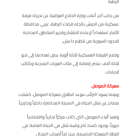
الرطبة
من جانب آخر، أعلنت وزارة الدفاع العراقية عن تحريك فرقة
عسكرية من الجيش باتجاه قضاء الرطبة، غربي محافظة
الأنبار، استعداداً لإعادة الانتشار وتحرير المناطق المحاذية
للحدود السورية من تنظيم داعش.
وتضم الفرقة العسكرية ثلاثة ألوية، يصل تعدادها إلى نحو
ثلاثة آلاف عنصر، إضافة إلى مئات العربات المدرعة وكتائب
للدبابات.
معركة الموصل
وبينما يسود الترقّب موعد انطلاق معركة الموصل، كشفت
مصادر عن شلل الحياة في المدينة المحاصرة داخلياً وخارجياً.
وتفيد أنباء الموصل، التي كانت مركزاً تجارياً واقتصادياً
حيوياً، بوجود كساد تام وشبه شلل في الحياة العامة، في
انتظار المعركة الحاسمة، حيث لجأ أصحاب المحال