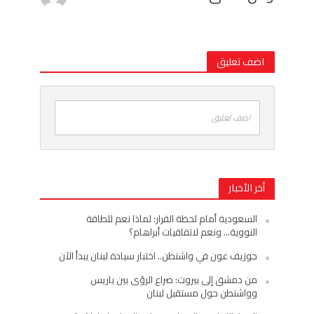
اضف تعليق
اضف تعليق
أخر الأخبار
السعودية أمام لحظة القرار: لماذا نعم للطاقة
النووية… ونعم لاتفاقيات أبراهام؟
جوزيف عون في واشنطن.. اختبار سيادة لبنان يبدأ الآن
من دمشق إلى بيروت: صراع الرؤى بين باريس
وواشنطن حول مستقبل لبنان