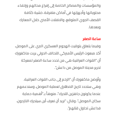
والمؤسسات والمصالح الخاصة إلى إفراغ محالهم وإخفاء
محتوياتها وأجهزتها في أماكن متفرقة، خشية كثافة
القصف الجوي المتوقع، والانفلات الأمني خلال المعارك
وبعدها.
ساعة الصفر
وفيما يتعلق بتوقيت الهجوم العسكري البري على الموصل،
أكد مبعوث الرئيس الأميركي للتحالف الدولي بريت ماكغورك
أن “القوات العراقية هي من تحدد ساعة الصفر لمعركة
تحرير مدينة الموصل من داعش”.
وأوضح ماكغورك أن “الزخم إلى جانب القوات العراقية،
وهي ستحدد تاريخ الانطلاق لعملية الموصل، وسندعمهم
عندما يكونون جاهزين للتحرك”، منوهاً بـ”أهمية حماية
سكان الموصل”، وقال: “نريد أن نعرف أين سيتحرك النازحون،
فداعش تحاول قتلهم”.