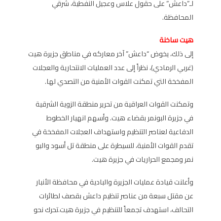
لـ”داعش” على حقول علاس وعجيل النفطية، شرقي
المحافظة.
هيت ساخنة
إلى ذلك، يخوض “داعش” آخر معاركه في مناطق جزيرة هيت
(غربي الرمادي)، نظراً إلى عدد العمليات الانتحارية والعجلات
المفخخة التي تمكنت القوات الأمنية من التصدي لها.
وتمكنت القوات العراقية من تحرير منطقة الزوية الشرقية
في جزيرة البونمر بقضاء هيت. وأسهم انهيار الخطوط
الدفاعية لعناصر التنظيم واستهداف العجلات المفخخة في
تقدم القوات الأمنية، للسيطرة على منطقة تل أسود والبو
نمر ومجمع الحراريات في جزيرة هيت.
وأعلنت قيادة عمليات الجزيرة والبادية في محافظة الأنبار
عن مقتل سبعة من عناصر تنظيم داعش بقصف لطائرات
التحالف، استهدف تجمعاً للتنظيم في جزيرة هيت.تحرك نحو