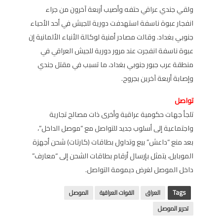
ولقي جندي عراقي حتفه وأصيب أربعة آخرون من جراء
انفجار عبوة ناسفة استهدفت دورية للجيش في أحد الأحياء
جنوبي بغداد. وقالت مصادر أمنية لوكالة الأنباء الألمانية إن
عبوة ناسفة انفجرت عند مرور دورية للجيش العراقي في
منطقة عرب جبور جنوبي بغداد، ما تسبب في مقتل جندي
وإصابة أربعة آخرين بجروح.
تواصل
تلجأ جهات حكومية عراقية وأخرى ذات مصالح تجارية
واجتماعية إلى أسلوب جديد للتواصل مع “موصل الداخل”،
بعد منع “داعش” بيع وتداول بطاقات (كارتات) شحن أجهزة
الموبايل، يتمثل بإرسال أرقام بطاقات الشحن إلى “معارف”
داخل الموصل لغرض ديمومة التواصل.
Tags
العراق
القوات العراقية
الموصل
تحرير الموصل