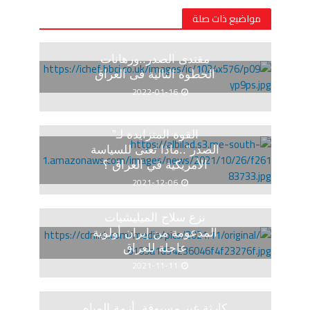
مواضيع ذات صلة
مقتدى الصدر..ورهانات
الخطوة التالية فى العراق
2022-01-16
القوة المتزايدة لـ”
الصدر”..ماذا تعنى للسياسة
الأمريكية في العراق ؟
2021-12-06
نزع سلاح الميليشيات
المدعومة من إيران أولوية
عاجلة للعراق
2021-11-11
كارثة غير مسبوقة..أزمة المياه