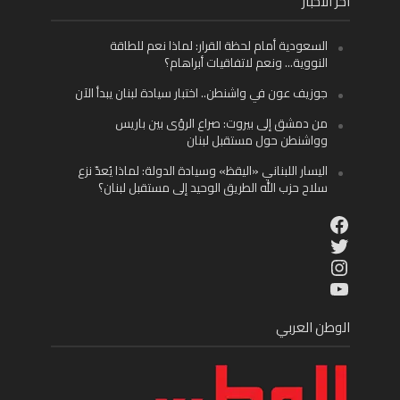
أخر الأخبار
السعودية أمام لحظة القرار: لماذا نعم للطاقة
النووية… ونعم لاتفاقيات أبراهام؟
جوزيف عون في واشنطن.. اختبار سيادة لبنان يبدأ الآن
من دمشق إلى بيروت: صراع الرؤى بين باريس
وواشنطن حول مستقبل لبنان
اليسار اللبناني «اليقظ» وسيادة الدولة: لماذا يُعدّ نزع
سلاح حزب الله الطريق الوحيد إلى مستقبل لبنان؟
Facebook
Twitter
Instagram
YouTube
الوطن العربي