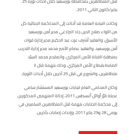
قتل المتظاهرين بمحافظة بورسعيد خلال أحداث ثورة 25
يناير/كانون الثاني 2011.
وكانت النيابة العامة قد أحالت إلى المحاكمة الجنائية كل
من اللواء صلاح الدين جاد البرادعي مدير أمن بورسعيد
الأسبق، والعقيد أشرف عزت عبد الحكيم مدير إدارة قوات
أمن بورسعيد، والعقيد عصام الأمير محمد مدير إدارة التدريب
بمنطقة القناة للأمن المركزي، والمقدم محمد السيّد
الضابط بقطاع الأمن المركزي، وذلك بتهمة قتل 3
متظاهرين، والشروع في قتل 25 آخرين خلال أحداث الثورة.
وكان المحامي العام لنيابات بورسعيد المستشار سامي
عديلة قرَّر أوائل أغسطس 2011، إحالة المتهمين المذكورين
إلى محكمة الجنايات بتهمة قتل المتظاهرين السلميين في
يومي 28 و29 يناير 2011، وإحداث إصابات بآخرين.