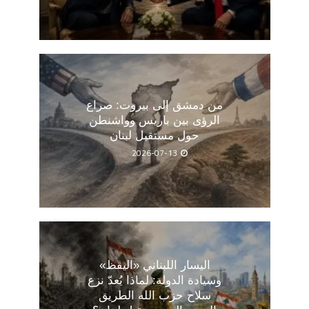
من دمشق إلى بيروت: صراع
الرؤى بين باريس وواشنطن
حول مستقبل لبنان
2026-07-13
اليسار اللبناني «اليقظ»
وسيادة الدولة: لماذا يُعدّ نزع
سلاح حزب الله الطريق