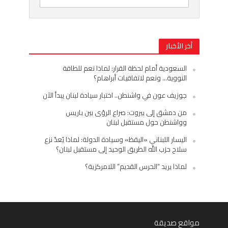
أخر الأخبار
السعودية أمام لحظة القرار: لماذا نعم للطاقة
النووية… ونعم لاتفاقيات أبراهام؟
جوزيف عون في واشنطن.. اختبار سيادة لبنان يبدأ الآن
من دمشق إلى بيروت: صراع الرؤى بين باريس
وواشنطن حول مستقبل لبنان
اليسار اللبناني «اليقظ» وسيادة الدولة: لماذا يُعدّ نزع
سلاح حزب الله الطريق الوحيد إلى مستقبل لبنان؟
لماذا يريد “الحرس القديم” اللامركزية؟
مواقع صديقة