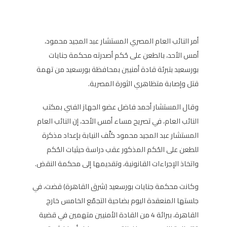
أمر النائب العام المصري المستشار عبد المجيد محمود،
أمس الأحد، بالطعن على حُكم أصدرته محكمة جنايات
بورسعيد بتبرئة قادة أمنيين بمحافظة بورسعيد من تهمة
قتل وإصابة متظاهري الثورة المصرية.
وقال المستشار أحمد فاضل عضو الجهاز الفني بمكتب
النائب العام، في تصريح مساء أمس الأحد، إن النائب العام
المستشار عبد المجيد محمود كلَّف النيابة بإعداد مذكرة
للطعن على الحُكم المذكور عقب دراسة حيثيات الحُكم
واتخاذ الإجراءات القانونية، وتقديمها إلى محكمة النقض.
وكانت محكمة جنايات بورسعيد (شرق القاهرة) قضت، في
جلستها المنعقدة اليوم بضاحية التجمّع الخامس خارج
القاهرة، ببرائة 4 من القادة الأمنيين متهمين في قضية