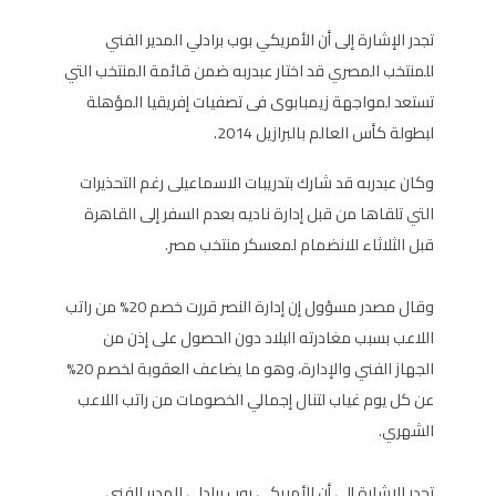
تجدر الإشارة إلى أن الأمريكي بوب برادلي المدير الفني
للمنتخب المصري قد اختار عبدربه ضمن قائمة المنتخب التي
تستعد لمواجهة زيمبابوى فى تصفيات إفريقيا المؤهلة
لبطولة كأس العالم بالبرازيل 2014.
وكان عبدربه قد شارك بتدريبات الاسماعيلى رغم التحذيرات
التي تلقاها من قبل إدارة ناديه بعدم السفر إلى القاهرة
قبل الثلاثاء للانضمام لمعسكر منتخب مصر.
وقال مصدر مسؤول إن إدارة النصر قررت خصم 20% من راتب
اللاعب بسبب مغادرته البلاد دون الحصول على إذن من
الجهاز الفني والإدارة، وهو ما يضاعف العقوبة لخصم 20%
عن كل يوم غياب لتنال إجمالي الخصومات من راتب اللاعب
الشهري.
تجدر الإشارة إلى أن الأمريكي بوب برادلي المدير الفني