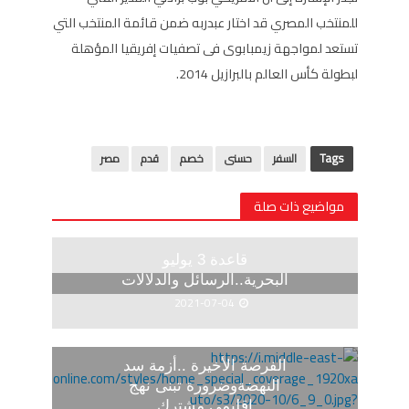
للمنتخب المصري قد اختار عبدربه ضمن قائمة المنتخب التي
تستعد لمواجهة زيمبابوى فى تصفيات إفريقيا المؤهلة
لبطولة كأس العالم بالبرازيل 2014.
Tags
السفر
حسنى
خصم
قدم
مصر
مواضيع ذات صلة
قاعدة 3 يوليو
البحرية..الرسائل والدلالات
2021-07-04
الفرصة الأخيرة ..أزمة سد
النهضةوضرورة تبنى نهج
إقليمي مشترك