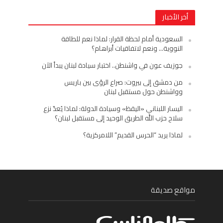
أخر الأخبار
السعودية أمام لحظة القرار: لماذا نعم للطاقة
النووية… ونعم لاتفاقيات أبراهام؟
جوزيف عون في واشنطن.. اختبار سيادة لبنان يبدأ الآن
من دمشق إلى بيروت: صراع الرؤى بين باريس
وواشنطن حول مستقبل لبنان
اليسار اللبناني «اليقظ» وسيادة الدولة: لماذا يُعدّ نزع
سلاح حزب الله الطريق الوحيد إلى مستقبل لبنان؟
لماذا يريد “الحرس القديم” اللامركزية؟
مواقع صديقة