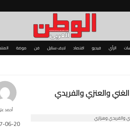
سات
الرأي
فيديو
اقتصاد
لايف ستايل
فن
موضة
المنت
بد الغني والعنزي والفريدي
أحمد عل
7-06-20