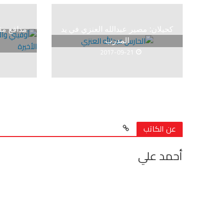
كحيلان: مصير عبدالله العنزي في يد
مدافع مق
المدرب
2017-09-21
عن الكاتب
أحمد علي