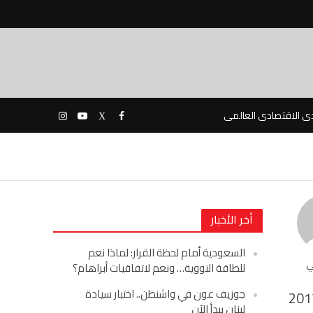
دى الاقتصادى العالمى
أخر الأخبار
السعودية أمام لحظة القرار: لماذا نعم
ي
للطاقة النووية… ونعم لاتفاقيات أبراهام؟
جوزيف عون في واشنطن.. اختبار سيادة
201
لبنان يبدأ الآن