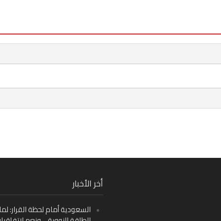
Fa
أخر الأخبار
Ins
السعودية أمام لحظة القرار: لما
Y
للطاقة النووية… ونعم لاتفاقيا