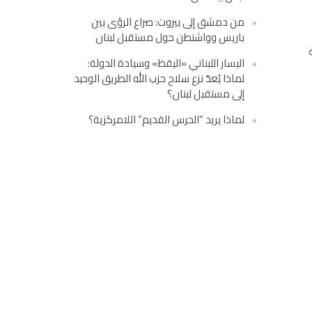
من دمشق إلى بيروت: صراع الرؤى بين
باريس وواشنطن حول مستقبل لبنان
اليسار اللبناني «اليقظ» وسيادة الدولة:
لماذا يُعدّ نزع سلاح حزب الله الطريق الوحيد
إلى مستقبل لبنان؟
لماذا يريد “الحرس القديم” اللامركزية؟