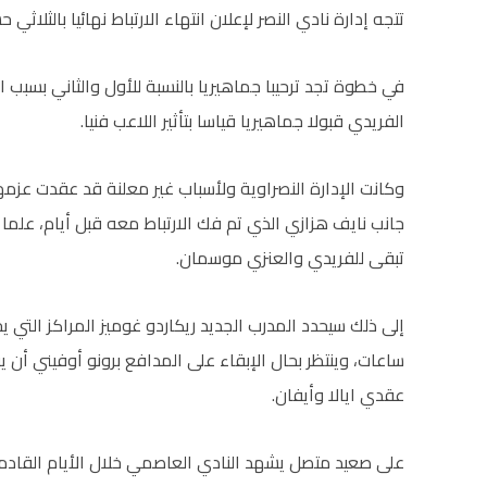
تتجه إدارة نادي النصر لإعلان انتهاء الارتباط نهائيا بالثلاث
في خطوة تجد ترحيبا جماهيريا بالنسبة للأول والثاني بسبب 
الفريدي قبولا جماهيريا قياسا بتأثير اللاعب فنيا.
وكانت الإدارة النصراوية ولأسباب غير معلنة قد عقدت عزمها
جانب نايف هزازي الذي تم فك الارتباط معه قبل أيام، علما
تبقى للفريدي والعنزي موسمان.
إلى ذلك سيحدد المدرب الجديد ريكاردو غوميز المراكز التي ي
ساعات، وينتظر بحال الإبقاء على المدافع برونو أوفيني أن 
عقدي ايالا وأيفان.
على صعيد متصل يشهد النادي العاصمي خلال الأيام القادم