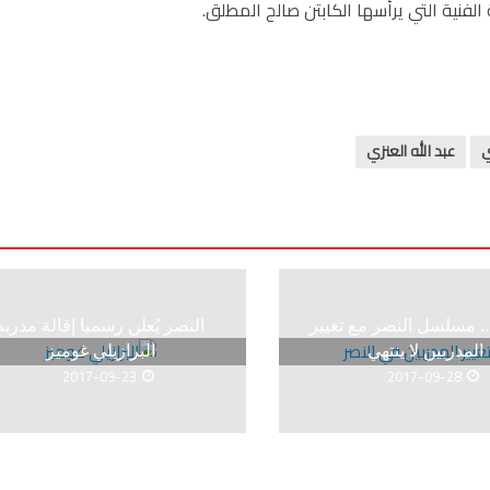
ة الفنية التي يرأسها الكابتن صالح المطلق.
ي
عبد الله العنزي
م.. مسلسل النصر مع تغيير
النصر يُعلن رسميا إقالة مدربه
المدربين لا ينتهي
البرازيلي غوميز
2017-09-23
2017-09-28