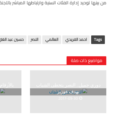
من بينها توحيد إدارة الفئات السنية وارتباطها المباشر باللجن
Tags
احمد الفريدي
العالمي
النصر
حسين عبد الغن
مواضيع ذات صلة
دوري جميل.. النصر يتخطى الشباب
بالأرقا
بهدف فوزير
2017-09-30