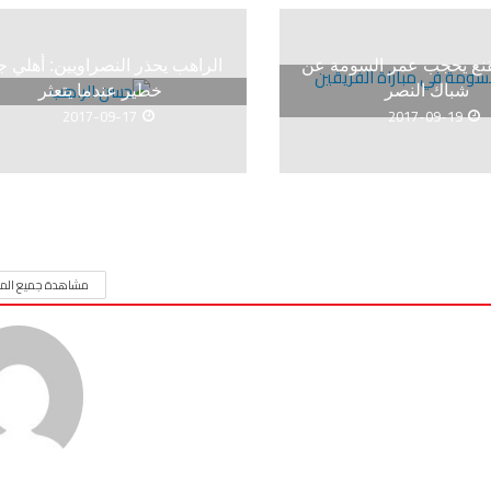
نع يحجب عمر السومة عن
الراهب يحذر النصراويين: أهلي ج
شباك النصر
خطير عندما يتعثر
2017-09-17
2017-09-19
مشاهدة جميع المق