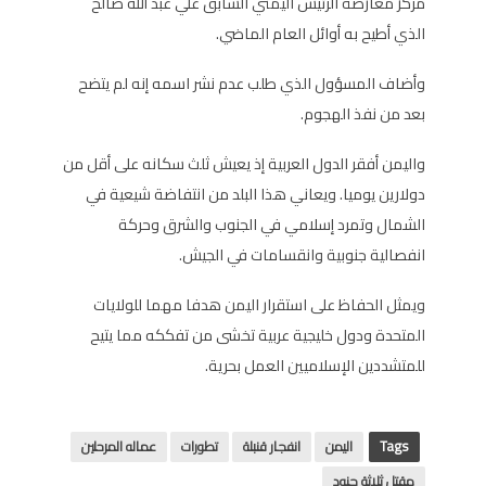
مركز معارضة الرئيس اليمني السابق علي عبد الله صالح
الذي أطيح به أوائل العام الماضي.
وأضاف المسؤول الذي طلب عدم نشر اسمه إنه لم يتضح
بعد من نفذ الهجوم.
واليمن أفقر الدول العربية إذ يعيش ثلث سكانه على أقل من
دولارين يوميا. ويعاني هذا البلد من انتفاضة شيعية في
الشمال وتمرد إسلامي في الجنوب والشرق وحركة
انفصالية جنوبية وانقسامات في الجيش.
ويمثل الحفاظ على استقرار اليمن هدفا مهما للولايات
المتحدة ودول خليجية عربية تخشى من تفككه مما يتيح
للمتشددين الإسلاميين العمل بحرية.
Tags
اليمن
انفجار قنبلة
تطورات
عماله المرحلين
مقتل ثلاثة جنود