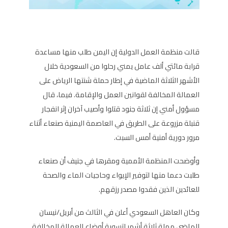
قالت منظمة العمل الدولية إن اليمن طلب منها مساعدة
قرابة مائتي ألف عامل يمني رحلوا من السعودية خلال
الأشهر الثلاثة الماضية في إطار حملة شنتها الرياض على
العمالة المخالفة لقوانين العمل والإقامة. فيما، قال
مسؤول أمني إن ثلاثة جنود قتلوا وأصيب آخران إثر انفجار
قنبلة مزروعة على الطريق في العاصمة اليمنية صنعاء أثناء
مرور دورية أمنية أمس السبت.
وأوضحت المنظمة الأممية ومقرها في جنيف أن صنعاء
طلبت دعما منها لتوفير الإيواء وحاجيات الماء والصحة
للعائدين الذين فقدوا مصدر رزقهم.
وكان العاهل السعودي أعلن في الثالث من أبريل/نيسان
الماضي مهلة ثلاثة أشهر لتسوية أوضاع العمالة المخالفة