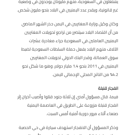
يشتغلون في السعودية، منهم مليونان يوجدون في وضعية
غير قانونية، ويقدر عدد اليمنيين في البلاد بنحو مليون شخص.
وكان وكيل وزارة المغتربين في اليمن حذر الشهر الماضي
من أن اقتصاد البلاد سيتضرر من تراجع تحويلات المغتربين
اليمنيين العاملين في السعودية جراء مغادرة عشرات
الآلاف منهم البلاد بفعل حملة السلطات السعودية لضبط
سوق العمالة، وقدر البنك الدولي تحويلات المغتربين
اليمنيين في 2011 بنحو 1.4 مليار دولار، وهو ما شكل نحو
4.2% من الناتج المحلي الإجمالي لليمن.
انفجار قنبلة
فيما، قال مسؤول أمني إن ثلاثة جنود قتلوا وأصيب آخران إثر
انفجار قنبلة مزروعة على الطريق في العاصمة اليمنية
صنعاء أثناء مرور دورية أمنية أمس السبت.
وذكر المسؤول أن الانفجار استهدف سيارة في حي الحصبة