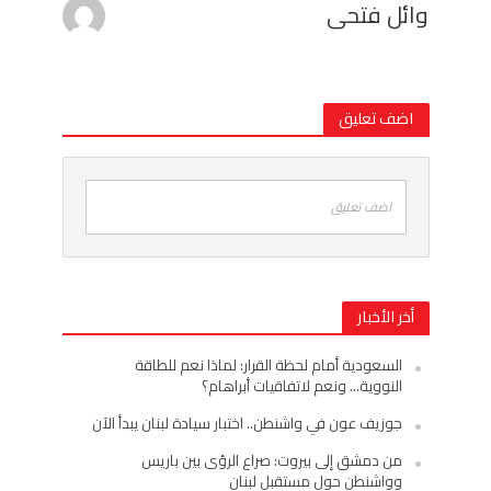
وائل فتحى
اضف تعليق
اضف تعليق
أخر الأخبار
السعودية أمام لحظة القرار: لماذا نعم للطاقة
النووية… ونعم لاتفاقيات أبراهام؟
جوزيف عون في واشنطن.. اختبار سيادة لبنان يبدأ الآن
من دمشق إلى بيروت: صراع الرؤى بين باريس
وواشنطن حول مستقبل لبنان