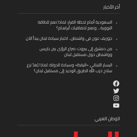
أخر الأخبار
السعودية أمام لحظة القرار: لماذا نعم للطاقة
النووية… ونعم لاتفاقيات أبراهام؟
جوزيف عون في واشنطن.. اختبار سيادة لبنان يبدأ الآن
من دمشق إلى بيروت: صراع الرؤى بين باريس
وواشنطن حول مستقبل لبنان
اليسار اللبناني «اليقظ» وسيادة الدولة: لماذا يُعدّ نزع
سلاح حزب الله الطريق الوحيد إلى مستقبل لبنان؟
Facebook
Twitter
Instagram
YouTube
الوطن العربي