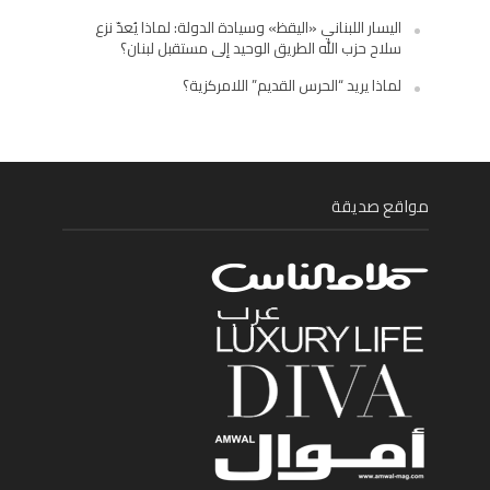
اليسار اللبناني «اليقظ» وسيادة الدولة: لماذا يُعدّ نزع
سلاح حزب الله الطريق الوحيد إلى مستقبل لبنان؟
لماذا يريد “الحرس القديم” اللامركزية؟
مواقع صديقة