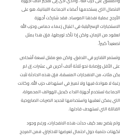
والمنسق على
حزب الله
، والذي أدى إلى تفجير آلاف أجهزة
الاتصال التي يستخدمها أعضاء الجماعة اللبنانية، هو على
الأرجح عملية نفذها الموساد. فقد شاركت أجهزة
الاستخبارات الإسرائيلية في اغتيال زعماء حماس وحزب الله
لعقود من الزمان، ولكن إذا تأكد تورطها، فإن هذا يمثل
تصعيداً كبيراً.
وتستمر التقارير في التدفق، ولكن مع مقتل تسعة أشخاص
على الأقل وإصابة نحو
ثلاثة آلاف آخرين
في عشرات، إن لم
يكن مئات، من الانفجارات المنسقة، فإن هذه الحادثة تثبت
رغبة لا هوادة فيها ولا تمييز في استهداف حزب الله. وكانت
الجماعة تستخدم أجهزة النداء كبديل للهواتف المحمولة،
التي يمكن تعقبها واستخدامها لتحديد الضربات الصاروخية
القاتلة التي تستهدف قادتها.
ولم يتضح بعد كيف حدثت هذه الانفجارات، ورغم وجود
تكهنات حتمية حول احتمال تعرضها للاختراق، فمن المرجح