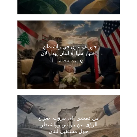
جوزيف عون في واشنطن..
اختبار سيادة لبنان يبدأ الآن
2026-07-24
من دمشق إلى بيروت: صراع
الرؤى بين باريس وواشنطن
حول مستقبل لبنان