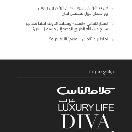
من دمشق إلى بيروت: صراع الرؤى بين باريس
وواشنطن حول مستقبل لبنان
اليسار اللبناني «اليقظ» وسيادة الدولة: لماذا يُعدّ نزع
سلاح حزب الله الطريق الوحيد إلى مستقبل لبنان؟
لماذا يريد “الحرس القديم” اللامركزية؟
مواقع صديقة