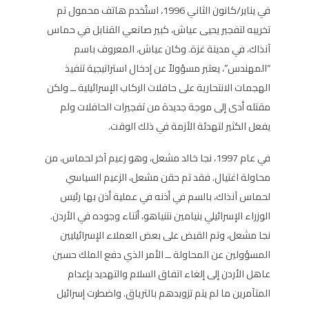
في يناير/كانون الثاني 1996، استُخدم هاتف محمول تم
تخريبه لتفجير يحيى عياش، كبير صانعي القنابل في حماس
آنذاك، في مدينة غزة. وكان عياش، المعروف باسم
“المهندس”، يعتبر مسؤولاً عن إدخال استراتيجية تنفيذ
الهجمات الانتحارية على حافلات الركاب الإسرائيلية ــ ولكن
مقتله أدى إلى موجة جديدة من تفجيرات الحافلات ولم
يفعل الكثير لتهدئة الأزمة في ذلك الوقت.
في عام 1997، نجا خالد مشعل، وهو زعيم آخر لحماس، من
محاولة اغتيال. فقد تم حقن مشعل، الزعيم السياسي
لحماس آنذاك، بالسم في أذنه في عملية أذن بها رئيس
الوزراء الإسرائيلي بنيامين نتنياهو، أثناء وجوده في الأردن.
نجا مشعل، وتم القبض على بعض العملاء الإسرائيليين
المسؤولين عن المحاولة ــ الأمر الذي دفع الملك حسين
عاهل الأردن إلى إلغاء اتفاق السلام والتهديد بإعدام
المتآمرين ما لم يتم تزويدهم بالترياق. واضطرت إسرائيل