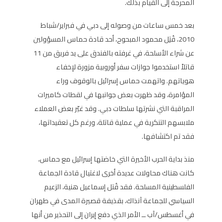
المحرجة إلى القيام بذلك.
بعد خمس ساعات من وصوله إلى دبي في فبراير/شباط
2010، قُتِل محمود المبحوح، أحد قادة حماس المسؤولين
عن شراء الأسلحة، في غرفته بالفندق على يد فريق من 11
قاتلاً استخدموا جوازات سفر أوروبية مزورة لإخفاء
هوياتهم. واتهمت حماس إسرائيل بالوقوف وراء
المؤامرة، وقد ظهرت بعض جوانبها في لقطات كاميرات
المراقبة التي نشرتها سلطات دبي. وقد غيّر بعض العملاء
ملابسهم التنكرية في عملية قاتلة، ورغم كل تعقيداتها،
فقد تم اكتشافها.
منذ بداية الحرب الأخيرة التي خاضتها إسرائيل مع حماس،
كانت هناك محاولات عديدة أخرى لاغتيال قادة الجماعة
الفلسطينية المسلحة. فقد قُتل إسماعيل هنية، الزعيم
السياسي للجماعة آنذاك، بقذيفة قصيرة المدى في طهران
في أغسطس/آب ــ الأمر الذي دفع إيران إلى التحذير من أنها