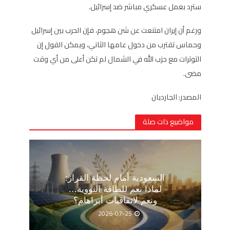
سترد بعمل عسكري مباشر ضد إسرائيل.
ورغم أن إيران امتنعت عن شن هجوم، فإن الحرب بين إسرائيل
وحماس تقترب من دخول عامها الثاني، ويمكن القول إن
التوترات مع حزب الله في الشمال لم تكن أعلى من أي وقت
مضى.
المصدر: الجارديان
مواضيع ذات صلة
السعودية أمام لحظة القرار:
لماذا نعم للطاقة النووية…
ونعم لاتفاقيات أبراهام؟
2026-07-25