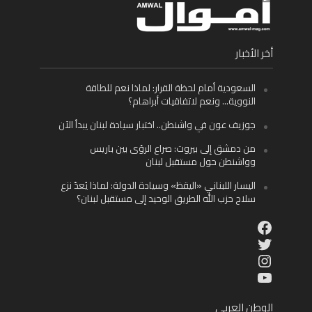
أخر الأخبار
السعودية أمام لحظة القرار: لماذا نعم للطاقة
النووية… ونعم لاتفاقيات أبراهام؟
جوزيف عون في واشنطن.. اختبار سيادة لبنان يبدأ الآن
من دمشق إلى بيروت: صراع الرؤى بين باريس
وواشنطن حول مستقبل لبنان
اليسار اللبناني «اليقظ» وسيادة الدولة: لماذا يُعدّ نزع
سلاح حزب الله الطريق الوحيد إلى مستقبل لبنان؟
Facebook
Twitter
Instagram
YouTube
الوطن العربي