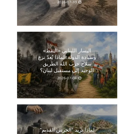
2026-07-13
اليسار اللبناني «اليقظ»
وسيادة الدولة: لماذا يُعدّ نزع
سلاح حزب الله الطريق
الوحيد إلى مستقبل لبنان؟
2026-07-04
لماذا يريد “الحرس القديم”