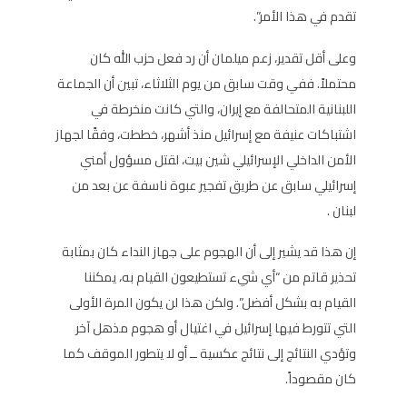
تقدم في هذا الأمر”.
وعلى أقل تقدير، زعم ميلمان أن رد فعل حزب الله كان
محتملاً. ففي وقت سابق من يوم الثلاثاء، تبين أن الجماعة
اللبنانية المتحالفة مع إيران، والتي كانت منخرطة في
اشتباكات عنيفة مع إسرائيل منذ أشهر، خططت، وفقًا لجهاز
الأمن الداخلي الإسرائيلي شين بيت، لقتل مسؤول أمني
إسرائيلي سابق عن طريق تفجير عبوة ناسفة عن بعد من
لبنان
.
إن هذا قد يشير إلى أن الهجوم على جهاز النداء كان بمثابة
تحذير قاتم من “أي شيء تستطيعون القيام به، يمكننا
القيام به بشكل أفضل”. ولكن هذا لن يكون المرة الأولى
التي تتورط فيها إسرائيل في اغتيال أو هجوم مذهل آخر
وتؤدي النتائج إلى نتائج عكسية ــ أو لا يتطور الموقف كما
كان مقصوداً.