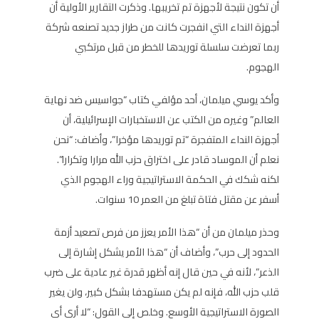
أن تكون نتيجة لأجهزة تم تخريبها. وذكرت التقارير الأولية أن
أجهزة النداء التي انفجرت كانت من طراز جديد تصنعه شركة
ربما تعرضت سلسلة توريدها للخطر من قبل مرتكبي
الهجوم.
وأكد يوسي ميلمان، أحد مؤلفي كتاب “جواسيس ضد نهاية
العالم” وغيره من الكتب عن الاستخبارات الإسرائيلية، أن
أجهزة النداء المتفجرة “تم توريدها مؤخرا”، وأضاف: “نحن
نعلم أن الموساد قادر على اختراق حزب الله مرارا وتكرارا”.
لكنه شكك في الحكمة الاستراتيجية وراء الهجوم الذي
أسفر عن مقتل فتاة تبلغ من العمر 10 سنوات.
وحذر ميلمان من أن “هذا الأمر يعزز من فرص تصعيد أزمة
الحدود إلى حرب”، وأضاف أن “هذا الأمر يشكل إشارة إلى
الذعر”، لأنه في حين قال إنه أظهر قدرة غير عادية على ضرب
قلب حزب الله، فإنه لم يكن مستهدفا بشكل كبير، ولن يغير
الصورة الاستراتيجية الأوسع. وخلص إلى القول: “لا أرى أي